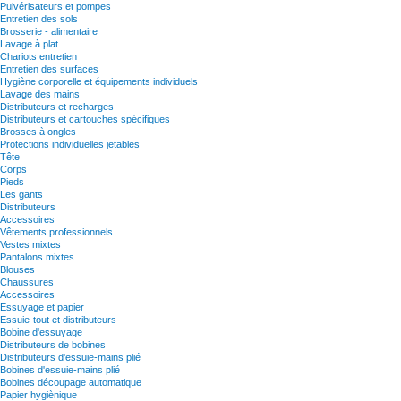
Pulvérisateurs et pompes
Entretien des sols
Brosserie - alimentaire
Lavage à plat
Chariots entretien
Entretien des surfaces
Hygiène corporelle et équipements individuels
Lavage des mains
Distributeurs et recharges
Distributeurs et cartouches spécifiques
Brosses à ongles
Protections individuelles jetables
Tête
Corps
Pieds
Les gants
Distributeurs
Accessoires
Vêtements professionnels
Vestes mixtes
Pantalons mixtes
Blouses
Chaussures
Accessoires
Essuyage et papier
Essuie-tout et distributeurs
Bobine d'essuyage
Distributeurs de bobines
Distributeurs d'essuie-mains plié
Bobines d'essuie-mains plié
Bobines découpage automatique
Papier hygiènique