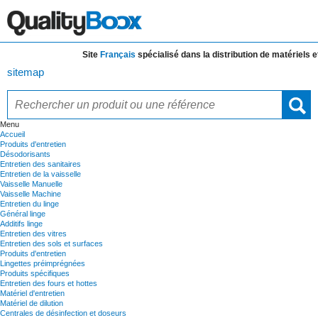
Site
Français
spécialisé dans la distribution de
matériels et d
sitemap
Menu
Accueil
Produits d'entretien
Désodorisants
Entretien des sanitaires
Entretien de la vaisselle
Vaisselle Manuelle
Vaisselle Machine
Entretien du linge
Général linge
Additifs linge
Entretien des vitres
Entretien des sols et surfaces
Produits d'entretien
Lingettes préimprégnées
Produits spécifiques
Entretien des fours et hottes
Matériel d'entretien
Matériel de dilution
Centrales de désinfection et doseurs