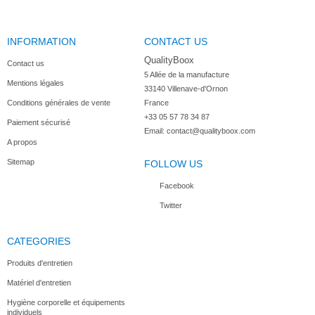
INFORMATION
CONTACT US
QualityBoox
Contact us
5 Allée de la manufacture

Mentions légales
33140 Villenave-d'Ornon

Conditions générales de vente
France
+33 05 57 78 34 87
Paiement sécurisé
Email:
contact@qualityboox.com
A propos
Sitemap
FOLLOW US
Facebook
Twitter
CATEGORIES
Produits d'entretien
Matériel d'entretien
Hygiène corporelle et équipements
individuels