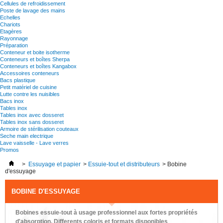
Cellules de refroidissement
Poste de lavage des mains
Echelles
Chariots
Etagères
Rayonnage
Préparation
Conteneur et boite isotherme
Conteneurs et boîtes Sherpa
Conteneurs et boîtes Kangabox
Accessoires conteneurs
Bacs plastique
Petit matériel de cuisine
Lutte contre les nuisibles
Bacs inox
Tables inox
Tables inox avec dosseret
Tables inox sans dosseret
Armoire de stérilisation couteaux
Seche main electrique
Lave vaisselle - Lave verres
Promos
>
Essuyage et papier
>
Essuie-tout et distributeurs
>
Bobine
d'essuyage
BOBINE D'ESSUYAGE
Bobines essuie-tout à usage professionnel aux fortes propriétés
d'absorption. Differents coloris et formats disponibles