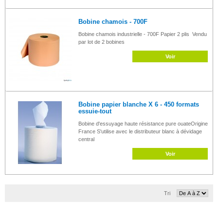
Bobine chamois - 700F
Bobine chamois industrielle - 700F Papier 2 plis Vendu
par lot de 2 bobines
Voir
Bobine papier blanche X 6 - 450 formats
essuie-tout
Bobine d'essuyage haute résistance pure ouateOrigine
France S'utilise avec le distributeur blanc à dévidage
central
Voir
Tri