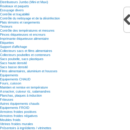
Distributeurs Jumbo (Mini et Maxi)
Rouleaux et paquets
Essuyage divers
Contrôle et traçabilité
Contrôle du nettoyage et de la désinfection
Plats témoins et rangements
Testeurs
Contrôle des températures et mesures
Pinces étiqueteuses et encreurs
Imprimante étiqueteuse alimentaire
Etiquettes
Support d'affichage
Collecteurs sacs et films alimentaires
Collecteurs poubelles et conteneurs
Sacs poubelle, sacs plastiques
Sacs haute densité
Sacs basse densité
Films alimentaires, aluminium et housses
Equipements
Equipements CHAUD
Fours, cuisson
Maintien et remise en température
A snacker, cuiseur riz, salamandres
Planchas, plaques à induction
Friteuses
Autres équipements chauds
Equipements FROID
Armoires froides positives
Armoires froides négatives
Meubles froids
Vitrines froides murales
Présentoirs à ingrédients / vitrinettes