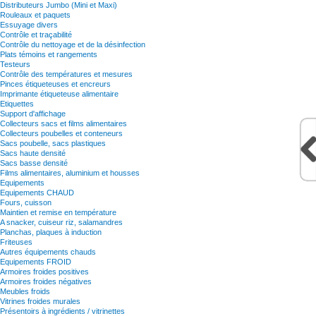
Distributeurs Jumbo (Mini et Maxi)
Rouleaux et paquets
Essuyage divers
Contrôle et traçabilité
Contrôle du nettoyage et de la désinfection
Plats témoins et rangements
Testeurs
Contrôle des températures et mesures
Pinces étiqueteuses et encreurs
Imprimante étiqueteuse alimentaire
Etiquettes
Support d'affichage
Collecteurs sacs et films alimentaires
Collecteurs poubelles et conteneurs
Sacs poubelle, sacs plastiques
Sacs haute densité
Sacs basse densité
Films alimentaires, aluminium et housses
Equipements
Equipements CHAUD
Fours, cuisson
Maintien et remise en température
A snacker, cuiseur riz, salamandres
Planchas, plaques à induction
Friteuses
Autres équipements chauds
Equipements FROID
Armoires froides positives
Armoires froides négatives
Meubles froids
Vitrines froides murales
Présentoirs à ingrédients / vitrinettes