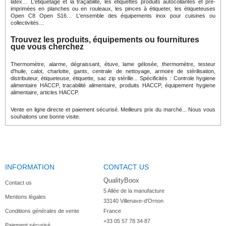
latex… L'étiquetage et la traçabilité, les étiquettes produits autocollantes et pré-
imprimées en planches ou en rouleaux, les pinces à étiqueter, les étiqueteuses
Open C8 Open S16… L'ensemble des équipements inox pour cuisines ou
collectivités…
Trouvez les produits, équipements ou fournitures
que vous cherchez
Thermomètre, alarme, dégraissant, étuve, lame gélosée, thermomètre, testeur
d'huile, calot, charlotte, gants, centrale de nettoyage, armoire de stérilisation,
distributeur, étiqueteuse, étiquette, sac zip stérille... Spécificités : Controle hygiene
alimentaire HACCP, tracabilité alimentaire, produits HACCP, équipement hygiene
alimentaire, articles HACCP.
Vente en ligne directe et paiement sécurisé. Meilleurs prix du marché... Nous vous
souhaitons une bonne visite.
INFORMATION
CONTACT US
QualityBoox
Contact us
5 Allée de la manufacture

Mentions légales
33140 Villenave-d'Ornon

Conditions générales de vente
France
+33 05 57 78 34 87
Paiement sécurisé