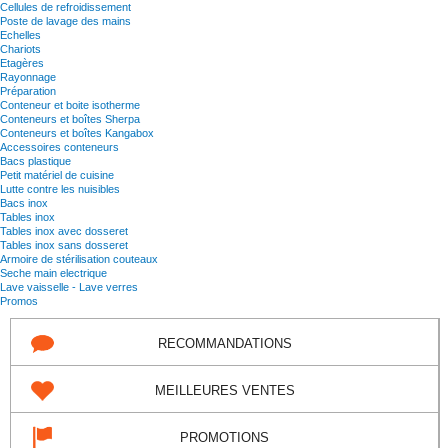
Cellules de refroidissement
Poste de lavage des mains
Echelles
Chariots
Etagères
Rayonnage
Préparation
Conteneur et boite isotherme
Conteneurs et boîtes Sherpa
Conteneurs et boîtes Kangabox
Accessoires conteneurs
Bacs plastique
Petit matériel de cuisine
Lutte contre les nuisibles
Bacs inox
Tables inox
Tables inox avec dosseret
Tables inox sans dosseret
Armoire de stérilisation couteaux
Seche main electrique
Lave vaisselle - Lave verres
Promos
RECOMMANDATIONS
MEILLEURES VENTES
PROMOTIONS