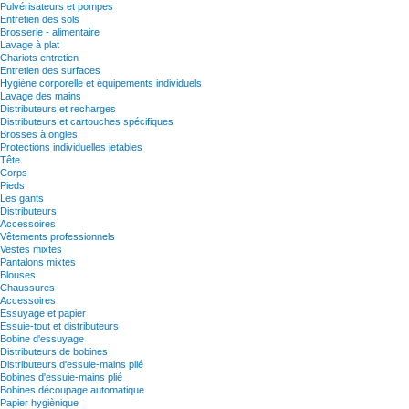
Pulvérisateurs et pompes
Entretien des sols
Brosserie - alimentaire
Lavage à plat
Chariots entretien
Entretien des surfaces
Hygiène corporelle et équipements individuels
Lavage des mains
Distributeurs et recharges
Distributeurs et cartouches spécifiques
Brosses à ongles
Protections individuelles jetables
Tête
Corps
Pieds
Les gants
Distributeurs
Accessoires
Vêtements professionnels
Vestes mixtes
Pantalons mixtes
Blouses
Chaussures
Accessoires
Essuyage et papier
Essuie-tout et distributeurs
Bobine d'essuyage
Distributeurs de bobines
Distributeurs d'essuie-mains plié
Bobines d'essuie-mains plié
Bobines découpage automatique
Papier hygiènique