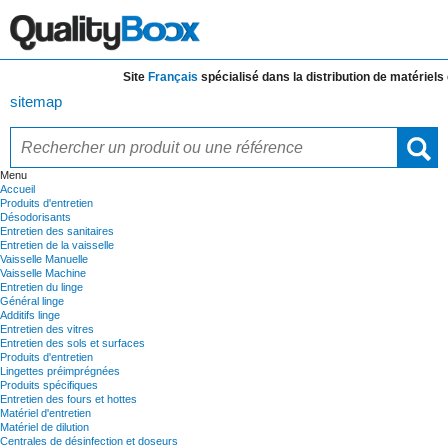
Site
Français
spécialisé dans la distribution de
matériels et 
sitemap
Menu
Accueil
Produits d'entretien
Désodorisants
Entretien des sanitaires
Entretien de la vaisselle
Vaisselle Manuelle
Vaisselle Machine
Entretien du linge
Général linge
Additifs linge
Entretien des vitres
Entretien des sols et surfaces
Produits d'entretien
Lingettes préimprégnées
Produits spécifiques
Entretien des fours et hottes
Matériel d'entretien
Matériel de dilution
Centrales de désinfection et doseurs