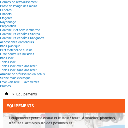
Cellules de refroidissement
Poste de lavage des mains
Echelles
Chariots
Etagères
Rayonnage
Préparation
Conteneur et boite isotherme
Conteneurs et boîtes Sherpa
Conteneurs et boîtes Kangabox
Accessoires conteneurs
Bacs plastique
Petit matériel de cuisine
Lutte contre les nuisibles
Bacs inox
Tables inox
Tables inox avec dosseret
Tables inox sans dosseret
Armoire de stérilisation couteaux
Seche main electrique
Lave vaisselle - Lave verres
Promos
>
Equipements
EQUIPEMENTS
Equipements pour le chaud et le froid : fours, à snacker, planchas,
friteuses, armoires froides positives et...