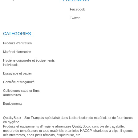
Facebook
Twitter
CATEGORIES
Produits d'entretien
Matériel d'entretien
Hygiène corporelle et équipements
individuels
Essuyage et papier
Contrôle et traçabilité
Collecteurs sacs et films
alimentaires
Equipements
QualityBoox - Site Français spécialisé dans la distribution de matériels et de fournitures
en hygiène
Produits et équipements d’hygiène alimentaire QualityBoox, contrôle de traçabilité,
mesure de température et tous matériels et articles HACCP, charlottes à clips, lingettes
désinfectantes, sacs plats témoins, étiqueteuse, etc…