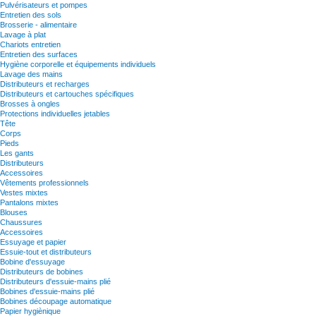
Pulvérisateurs et pompes
Entretien des sols
Brosserie - alimentaire
Lavage à plat
Chariots entretien
Entretien des surfaces
Hygiène corporelle et équipements individuels
Lavage des mains
Distributeurs et recharges
Distributeurs et cartouches spécifiques
Brosses à ongles
Protections individuelles jetables
Tête
Corps
Pieds
Les gants
Distributeurs
Accessoires
Vêtements professionnels
Vestes mixtes
Pantalons mixtes
Blouses
Chaussures
Accessoires
Essuyage et papier
Essuie-tout et distributeurs
Bobine d'essuyage
Distributeurs de bobines
Distributeurs d'essuie-mains plié
Bobines d'essuie-mains plié
Bobines découpage automatique
Papier hygiènique