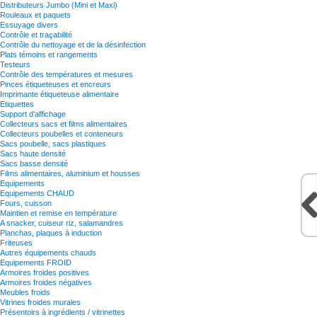
Distributeurs Jumbo (Mini et Maxi)
Rouleaux et paquets
Essuyage divers
Contrôle et traçabilité
Contrôle du nettoyage et de la désinfection
Plats témoins et rangements
Testeurs
Contrôle des températures et mesures
Pinces étiqueteuses et encreurs
Imprimante étiqueteuse alimentaire
Etiquettes
Support d'affichage
Collecteurs sacs et films alimentaires
Collecteurs poubelles et conteneurs
Sacs poubelle, sacs plastiques
Sacs haute densité
Sacs basse densité
Films alimentaires, aluminium et housses
Equipements
Equipements CHAUD
Fours, cuisson
Maintien et remise en température
A snacker, cuiseur riz, salamandres
Planchas, plaques à induction
Friteuses
Autres équipements chauds
Equipements FROID
Armoires froides positives
Armoires froides négatives
Meubles froids
Vitrines froides murales
Présentoirs à ingrédients / vitrinettes