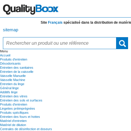
Site
Français
spécialisé dans la distribution de
matériels
sitemap
Menu
Accueil
Produits d'entretien
Désodorisants
Entretien des sanitaires
Entretien de la vaisselle
Vaisselle Manuelle
Vaisselle Machine
Entretien du linge
Général linge
Additifs linge
Entretien des vitres
Entretien des sols et surfaces
Produits d'entretien
Lingettes préimprégnées
Produits spécifiques
Entretien des fours et hottes
Matériel d'entretien
Matériel de dilution
Centrales de désinfection et doseurs