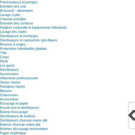
Pulvérisateurs et pompes
Entretien des sols
Brosserie - alimentaire
Lavage à plat
Chariots entretien
Entretien des surfaces
Hygiène corporelle et équipements individuels
Lavage des mains
Distributeurs et recharges
Distributeurs et cartouches spécifiques
Brosses à ongles
Protections individuelles jetables
Tête
Corps
Pieds
Les gants
Distributeurs
Accessoires
Vêtements professionnels
Vestes mixtes
Pantalons mixtes
Blouses
Chaussures
Accessoires
Essuyage et papier
Essuie-tout et distributeurs
Bobine d'essuyage
Distributeurs de bobines
Distributeurs d'essuie-mains plié
Bobines d'essuie-mains plié
Bobines découpage automatique
Papier hygiènique