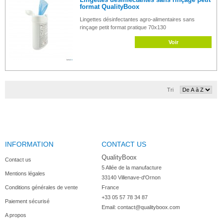
format QualityBoox
Lingettes désinfectantes agro-alimentaires sans
rinçage petit format pratique 70x130
Voir
Tri
INFORMATION
CONTACT US
QualityBoox
Contact us
5 Allée de la manufacture

Mentions légales
33140 Villenave-d'Ornon

Conditions générales de vente
France
+33 05 57 78 34 87
Paiement sécurisé
Email:
contact@qualityboox.com
A propos