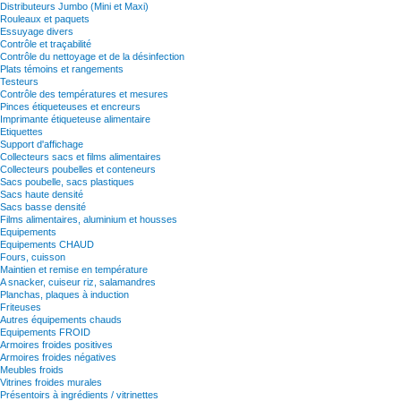
Distributeurs Jumbo (Mini et Maxi)
Rouleaux et paquets
Essuyage divers
Contrôle et traçabilité
Contrôle du nettoyage et de la désinfection
Plats témoins et rangements
Testeurs
Contrôle des températures et mesures
Pinces étiqueteuses et encreurs
Imprimante étiqueteuse alimentaire
Etiquettes
Support d'affichage
Collecteurs sacs et films alimentaires
Collecteurs poubelles et conteneurs
Sacs poubelle, sacs plastiques
Sacs haute densité
Sacs basse densité
Films alimentaires, aluminium et housses
Equipements
Equipements CHAUD
Fours, cuisson
Maintien et remise en température
A snacker, cuiseur riz, salamandres
Planchas, plaques à induction
Friteuses
Autres équipements chauds
Equipements FROID
Armoires froides positives
Armoires froides négatives
Meubles froids
Vitrines froides murales
Présentoirs à ingrédients / vitrinettes