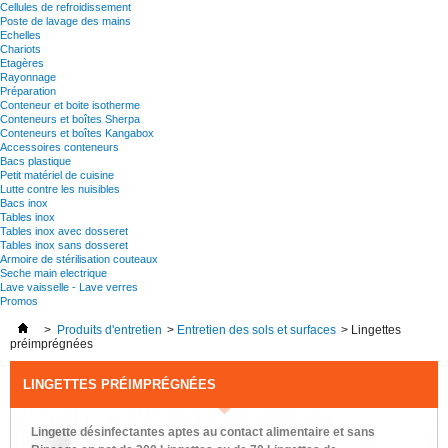
Cellules de refroidissement
Poste de lavage des mains
Echelles
Chariots
Etagères
Rayonnage
Préparation
Conteneur et boite isotherme
Conteneurs et boîtes Sherpa
Conteneurs et boîtes Kangabox
Accessoires conteneurs
Bacs plastique
Petit matériel de cuisine
Lutte contre les nuisibles
Bacs inox
Tables inox
Tables inox avec dosseret
Tables inox sans dosseret
Armoire de stérilisation couteaux
Seche main electrique
Lave vaisselle - Lave verres
Promos
>
Produits d'entretien
>
Entretien des sols et surfaces
>
Lingettes
préimprégnées
LINGETTES PRÉIMPRÉGNÉES
Lingette désinfectantes aptes au contact alimentaire et sans