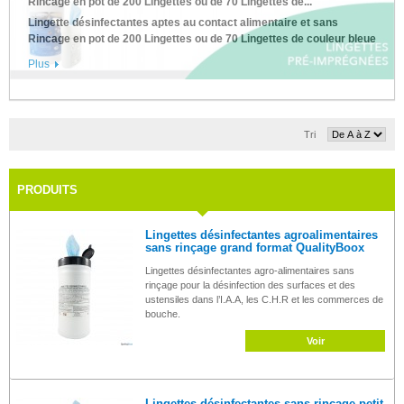
Rincage en pot de 200 Lingettes ou de 70 Lingettes de...
Lingette désinfectantes aptes au contact alimentaire et sans
Rincage en pot de 200 Lingettes ou de 70 Lingettes de couleur bleue
Plus
Tri
PRODUITS
Lingettes désinfectantes agroalimentaires
sans rinçage grand format QualityBoox
Lingettes désinfectantes agro-alimentaires sans
rinçage pour la désinfection des surfaces et des
ustensiles dans l’I.A.A, les C.H.R et les commerces de
bouche.
Voir
Lingettes désinfectantes sans rinçage petit