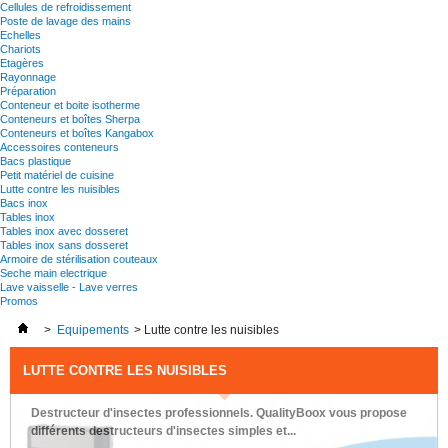
Cellules de refroidissement
Poste de lavage des mains
Echelles
Chariots
Etagères
Rayonnage
Préparation
Conteneur et boite isotherme
Conteneurs et boîtes Sherpa
Conteneurs et boîtes Kangabox
Accessoires conteneurs
Bacs plastique
Petit matériel de cuisine
Lutte contre les nuisibles
Bacs inox
Tables inox
Tables inox avec dosseret
Tables inox sans dosseret
Armoire de stérilisation couteaux
Seche main electrique
Lave vaisselle - Lave verres
Promos
>
Equipements
>
Lutte contre les nuisibles
LUTTE CONTRE LES NUISIBLES
Destructeur d'insectes professionnels. QualityBoox vous propose
différents destructeurs d'insectes simples et...