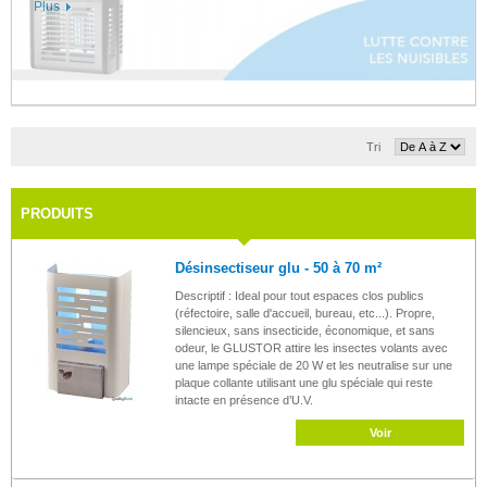
Plus
Tri
PRODUITS
Désinsectiseur glu - 50 à 70 m²
Descriptif : Ideal pour tout espaces clos publics
(réfectoire, salle d'accueil, bureau, etc...). Propre,
silencieux, sans insecticide, économique, et sans
odeur, le GLUSTOR attire les insectes volants avec
une lampe spéciale de 20 W et les neutralise sur une
plaque collante utilisant une glu spéciale qui reste
intacte en présence d’U.V.
Voir