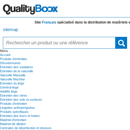
Site
Français
spécialisé dans la distribution de
matériels et 
sitemap
Menu
Accueil
Produits d'entretien
Désodorisants
Entretien des sanitaires
Entretien de la vaisselle
Vaisselle Manuelle
Vaisselle Machine
Entretien du linge
Général linge
Additifs linge
Entretien des vitres
Entretien des sols et surfaces
Produits d'entretien
Lingettes préimprégnées
Produits spécifiques
Entretien des fours et hottes
Matériel d'entretien
Matériel de dilution
Centrales de désinfection et doseurs