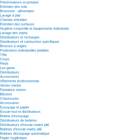
Pulvérisateurs et pompes
Entretien des sols
Brosserie - alimentaire
Lavage à plat
Chariots entretien
Entretien des surfaces
Hygiène corporelle et équipements individuels
Lavage des mains
Distributeurs et recharges
Distributeurs et cartouches spécifiques
Brosses à ongles
Protections individuelles jetables
Tête
Corps
Pieds
Les gants
Distributeurs
Accessoires
Vêtements professionnels
Vestes mixtes
Pantalons mixtes
Blouses
Chaussures
Accessoires
Essuyage et papier
Essuie-tout et distributeurs
Bobine d'essuyage
Distributeurs de bobines
Distributeurs d'essuie-mains plié
Bobines d'essuie-mains plié
Bobines découpage automatique
Papier hygiènique