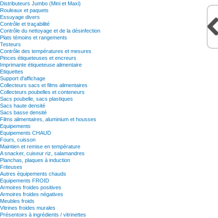
Distributeurs Jumbo (Mini et Maxi)
Rouleaux et paquets
Essuyage divers
Contrôle et traçabilité
Contrôle du nettoyage et de la désinfection
Plats témoins et rangements
Testeurs
Contrôle des températures et mesures
Pinces étiqueteuses et encreurs
Imprimante étiqueteuse alimentaire
Etiquettes
Support d'affichage
Collecteurs sacs et films alimentaires
Collecteurs poubelles et conteneurs
Sacs poubelle, sacs plastiques
Sacs haute densité
Sacs basse densité
Films alimentaires, aluminium et housses
Equipements
Equipements CHAUD
Fours, cuisson
Maintien et remise en température
A snacker, cuiseur riz, salamandres
Planchas, plaques à induction
Friteuses
Autres équipements chauds
Equipements FROID
Armoires froides positives
Armoires froides négatives
Meubles froids
Vitrines froides murales
Présentoirs à ingrédients / vitrinettes