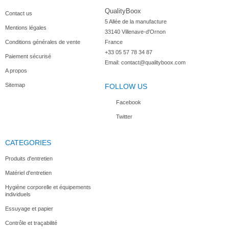
QualityBoox
Contact us
5 Allée de la manufacture

Mentions légales
33140 Villenave-d'Ornon

Conditions générales de vente
France
+33 05 57 78 34 87
Paiement sécurisé
Email:
contact@qualityboox.com
A propos
Sitemap
FOLLOW US
Facebook
Twitter
CATEGORIES
Produits d'entretien
Matériel d'entretien
Hygiène corporelle et équipements
individuels
Essuyage et papier
Contrôle et traçabilité