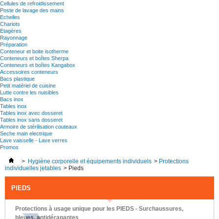
Cellules de refroidissement
Poste de lavage des mains
Echelles
Chariots
Etagères
Rayonnage
Préparation
Conteneur et boite isotherme
Conteneurs et boîtes Sherpa
Conteneurs et boîtes Kangabox
Accessoires conteneurs
Bacs plastique
Petit matériel de cuisine
Lutte contre les nuisibles
Bacs inox
Tables inox
Tables inox avec dosseret
Tables inox sans dosseret
Armoire de stérilisation couteaux
Seche main electrique
Lave vaisselle - Lave verres
Promos
>
Hygiène corporelle et équipements individuels
>
Protections
individuelles jetables
>
Pieds
PIEDS
Protections à usage unique pour les PIEDS - Surchaussures,
bleues, antidérapantes