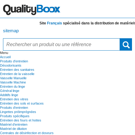
Site
Français
spécialisé dans la distribution de
matériels e
sitemap
Menu
Accueil
Produits d'entretien
Désodorisants
Entretien des sanitaires
Entretien de la vaisselle
Vaisselle Manuelle
Vaisselle Machine
Entretien du linge
Général linge
Additifs linge
Entretien des vitres
Entretien des sols et surfaces
Produits d'entretien
Lingettes préimprégnées
Produits spécifiques
Entretien des fours et hottes
Matériel d'entretien
Matériel de dilution
Centrales de désinfection et doseurs