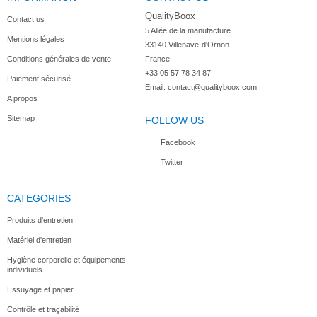
QualityBoox
Contact us
5 Allée de la manufacture

Mentions légales
33140 Villenave-d'Ornon

Conditions générales de vente
France
+33 05 57 78 34 87
Paiement sécurisé
Email:
contact@qualityboox.com
A propos
Sitemap
FOLLOW US
Facebook
Twitter
CATEGORIES
Produits d'entretien
Matériel d'entretien
Hygiène corporelle et équipements
individuels
Essuyage et papier
Contrôle et traçabilité