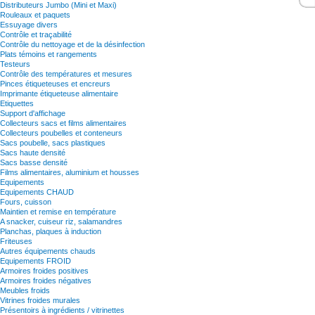
Distributeurs Jumbo (Mini et Maxi)
Rouleaux et paquets
Essuyage divers
Contrôle et traçabilité
Contrôle du nettoyage et de la désinfection
Plats témoins et rangements
Testeurs
Contrôle des températures et mesures
Pinces étiqueteuses et encreurs
Imprimante étiqueteuse alimentaire
Etiquettes
Support d'affichage
Collecteurs sacs et films alimentaires
Collecteurs poubelles et conteneurs
Sacs poubelle, sacs plastiques
Sacs haute densité
Sacs basse densité
Films alimentaires, aluminium et housses
Equipements
Equipements CHAUD
Fours, cuisson
Maintien et remise en température
A snacker, cuiseur riz, salamandres
Planchas, plaques à induction
Friteuses
Autres équipements chauds
Equipements FROID
Armoires froides positives
Armoires froides négatives
Meubles froids
Vitrines froides murales
Présentoirs à ingrédients / vitrinettes