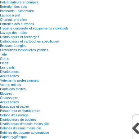
Pulvérisateurs et pompes
Entretien des sols
Brosserie - alimentaire
Lavage à plat
Chariots entretien
Entretien des surfaces
Hygiène corporelle et équipements individuels
Lavage des mains
Distributeurs et recharges
Distributeurs et cartouches spécifiques
Brosses à ongles
Protections individuelles jetables
Tête
Corps
Pieds
Les gants
Distributeurs
Accessoires
Vêtements professionnels
Vestes mixtes
Pantalons mixtes
Blouses
Chaussures
Accessoires
Essuyage et papier
Essuie-tout et distributeurs
Bobine d'essuyage
Distributeurs de bobines
Distributeurs d'essuie-mains plié
Bobines d'essuie-mains plié
Bobines découpage automatique
Papier hygiènique