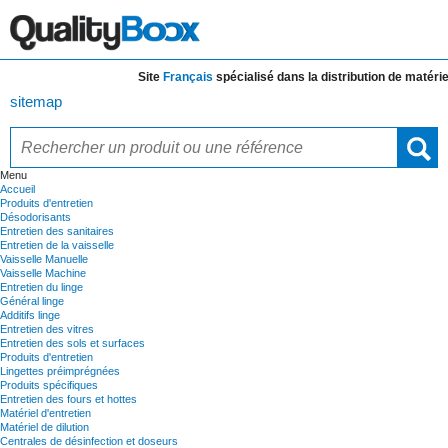
Site
Français
spécialisé dans la distribution de
matériels 
sitemap
Menu
Accueil
Produits d'entretien
Désodorisants
Entretien des sanitaires
Entretien de la vaisselle
Vaisselle Manuelle
Vaisselle Machine
Entretien du linge
Général linge
Additifs linge
Entretien des vitres
Entretien des sols et surfaces
Produits d'entretien
Lingettes préimprégnées
Produits spécifiques
Entretien des fours et hottes
Matériel d'entretien
Matériel de dilution
Centrales de désinfection et doseurs