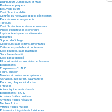
Distributeurs Jumbo (Mini et Maxi)
Rouleaux et paquets
Essuyage divers
Contrôle et traçabilité
Contrôle du nettoyage et de la désinfection
Plats témoins et rangements
Testeurs
Contrôle des températures et mesures
Pinces étiqueteuses et encreurs
Imprimante étiqueteuse alimentaire
Etiquettes
Support d'affichage
Collecteurs sacs et films alimentaires
Collecteurs poubelles et conteneurs
Sacs poubelle, sacs plastiques
Sacs haute densité
Sacs basse densité
Films alimentaires, aluminium et housses
Equipements
Equipements CHAUD
Fours, cuisson
Maintien et remise en température
A snacker, cuiseur riz, salamandres
Planchas, plaques à induction
Friteuses
Autres équipements chauds
Equipements FROID
Armoires froides positives
Armoires froides négatives
Meubles froids
Vitrines froides murales
Présentoirs à ingrédients / vitrinettes