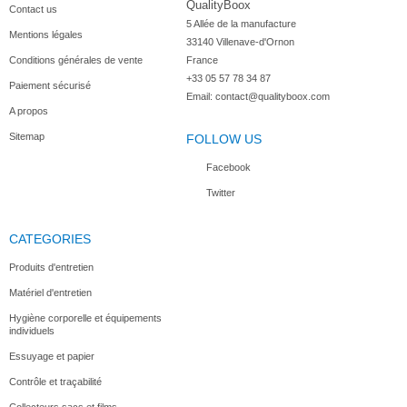
QualityBoox
Contact us
5 Allée de la manufacture

Mentions légales
33140 Villenave-d'Ornon

Conditions générales de vente
France
+33 05 57 78 34 87
Paiement sécurisé
Email:
contact@qualityboox.com
A propos
Sitemap
FOLLOW US
Facebook
Twitter
CATEGORIES
Produits d'entretien
Matériel d'entretien
Hygiène corporelle et équipements
individuels
Essuyage et papier
Contrôle et traçabilité