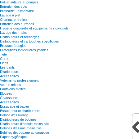
Pulvérisateurs et pompes
Entretien des sols
Brosserie - alimentaire
Lavage à plat
Chariots entretien
Entretien des surfaces
Hygiène corporelle et équipements individuels
Lavage des mains
Distributeurs et recharges
Distributeurs et cartouches spécifiques
Brosses à ongles
Protections individuelles jetables
Tête
Corps
Pieds
Les gants
Distributeurs
Accessoires
Vêtements professionnels
Vestes mixtes
Pantalons mixtes
Blouses
Chaussures
Accessoires
Essuyage et papier
Essuie-tout et distributeurs
Bobine d'essuyage
Distributeurs de bobines
Distributeurs d'essuie-mains plié
Bobines d'essuie-mains plié
Bobines découpage automatique
Papier hygiènique