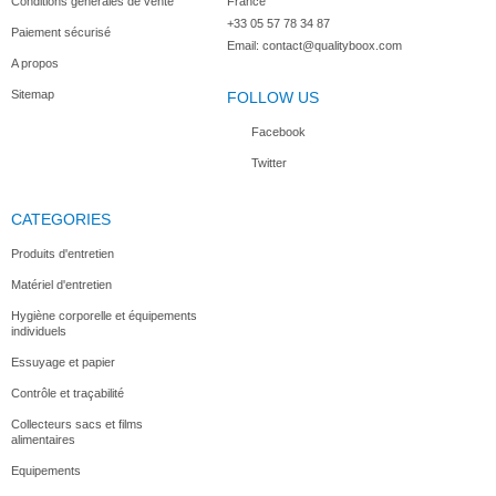
Conditions générales de vente
France
+33 05 57 78 34 87
Paiement sécurisé
Email:
contact@qualityboox.com
A propos
Sitemap
FOLLOW US
Facebook
Twitter
CATEGORIES
Produits d'entretien
Matériel d'entretien
Hygiène corporelle et équipements
individuels
Essuyage et papier
Contrôle et traçabilité
Collecteurs sacs et films
alimentaires
Equipements