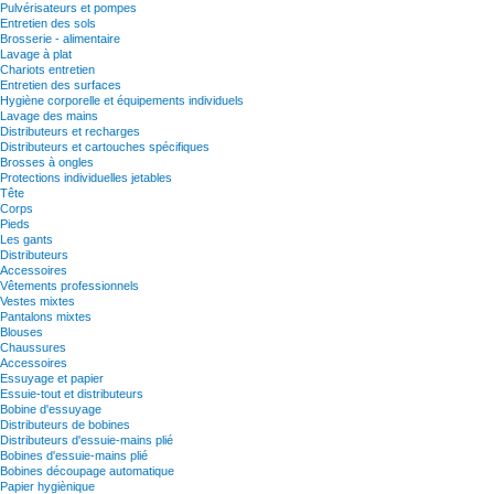
Pulvérisateurs et pompes
Entretien des sols
Brosserie - alimentaire
Lavage à plat
Chariots entretien
Entretien des surfaces
Hygiène corporelle et équipements individuels
Lavage des mains
Distributeurs et recharges
Distributeurs et cartouches spécifiques
Brosses à ongles
Protections individuelles jetables
Tête
Corps
Pieds
Les gants
Distributeurs
Accessoires
Vêtements professionnels
Vestes mixtes
Pantalons mixtes
Blouses
Chaussures
Accessoires
Essuyage et papier
Essuie-tout et distributeurs
Bobine d'essuyage
Distributeurs de bobines
Distributeurs d'essuie-mains plié
Bobines d'essuie-mains plié
Bobines découpage automatique
Papier hygiènique