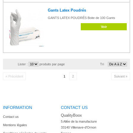
Gants Latex Poudrés
GANTS LATEX POUDRÉS Boite de 100 Gants
Voir
Lister :
produits par page
Tri
« Précédent
1
2
Suivant »
INFORMATION
CONTACT US
QualityBoox
Contact us
5 Allée de la manufacture

Mentions légales
33140 Villenave-d'Ornon
