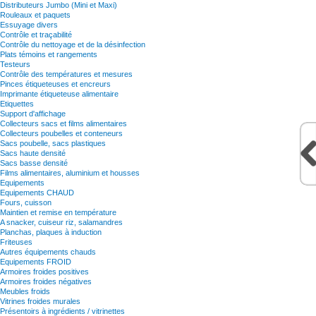
Distributeurs Jumbo (Mini et Maxi)
Rouleaux et paquets
Essuyage divers
Contrôle et traçabilité
Contrôle du nettoyage et de la désinfection
Plats témoins et rangements
Testeurs
Contrôle des températures et mesures
Pinces étiqueteuses et encreurs
Imprimante étiqueteuse alimentaire
Etiquettes
Support d'affichage
Collecteurs sacs et films alimentaires
Collecteurs poubelles et conteneurs
Sacs poubelle, sacs plastiques
Sacs haute densité
Sacs basse densité
Films alimentaires, aluminium et housses
Equipements
Equipements CHAUD
Fours, cuisson
Maintien et remise en température
A snacker, cuiseur riz, salamandres
Planchas, plaques à induction
Friteuses
Autres équipements chauds
Equipements FROID
Armoires froides positives
Armoires froides négatives
Meubles froids
Vitrines froides murales
Présentoirs à ingrédients / vitrinettes