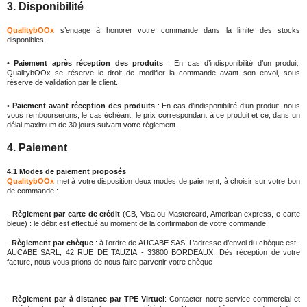
3. Disponibilité
QualitybOOx
s’engage à honorer votre commande dans la limite des stocks
disponibles.
•
Paiement après réception des produits
: En cas d’indisponibilité d’un produit,
QualitybOOx se réserve le droit de modifier la commande avant son envoi, sous
réserve de validation par le client.
•
Paiement avant réception des produits
: En cas d’indisponibilité d’un produit, nous
vous rembourserons, le cas échéant, le prix correspondant à ce produit et ce, dans un
délai maximum de 30 jours suivant votre règlement.
4. Paiement
4.1 Modes de paiement proposés
QualitybOOx
met à votre disposition deux modes de paiement, à choisir sur votre bon
de commande :
-
Règlement par carte de crédit
(CB, Visa ou Mastercard, American express, e-carte
bleue) : le débit est effectué au moment de la confirmation de votre commande.
-
Règlement par chèque
: à l’ordre de AUCABE SAS. L’adresse d’envoi du chèque est :
AUCABE SARL,
42 RUE DE TAUZIA
- 33800 BORDEAUX
. Dès réception de votre
facture, nous vous prions de nous faire parvenir votre chèque
-
Règlement par à distance par TPE Virtuel
: Contacter notre service commercial et