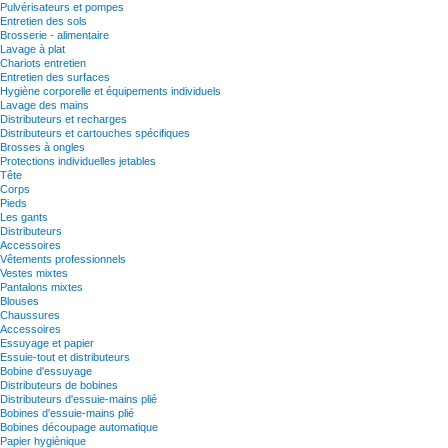
Pulvérisateurs et pompes
Entretien des sols
Brosserie - alimentaire
Lavage à plat
Chariots entretien
Entretien des surfaces
Hygiène corporelle et équipements individuels
Lavage des mains
Distributeurs et recharges
Distributeurs et cartouches spécifiques
Brosses à ongles
Protections individuelles jetables
Tête
Corps
Pieds
Les gants
Distributeurs
Accessoires
Vêtements professionnels
Vestes mixtes
Pantalons mixtes
Blouses
Chaussures
Accessoires
Essuyage et papier
Essuie-tout et distributeurs
Bobine d'essuyage
Distributeurs de bobines
Distributeurs d'essuie-mains plié
Bobines d'essuie-mains plié
Bobines découpage automatique
Papier hygiènique