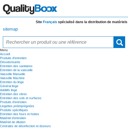
Site
Français
spécialisé dans la distribution de
matériels et 
sitemap
Menu
Accueil
Produits d'entretien
Désodorisants
Entretien des sanitaires
Entretien de la vaisselle
Vaisselle Manuelle
Vaisselle Machine
Entretien du linge
Général linge
Additifs linge
Entretien des vitres
Entretien des sols et surfaces
Produits d'entretien
Lingettes préimprégnées
Produits spécifiques
Entretien des fours et hottes
Matériel d'entretien
Matériel de dilution
Centrales de désinfection et doseurs