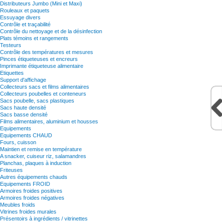
Distributeurs Jumbo (Mini et Maxi)
Rouleaux et paquets
Essuyage divers
Contrôle et traçabilité
Contrôle du nettoyage et de la désinfection
Plats témoins et rangements
Testeurs
Contrôle des températures et mesures
Pinces étiqueteuses et encreurs
Imprimante étiqueteuse alimentaire
Etiquettes
Support d'affichage
Collecteurs sacs et films alimentaires
Collecteurs poubelles et conteneurs
Sacs poubelle, sacs plastiques
Sacs haute densité
Sacs basse densité
Films alimentaires, aluminium et housses
Equipements
Equipements CHAUD
Fours, cuisson
Maintien et remise en température
A snacker, cuiseur riz, salamandres
Planchas, plaques à induction
Friteuses
Autres équipements chauds
Equipements FROID
Armoires froides positives
Armoires froides négatives
Meubles froids
Vitrines froides murales
Présentoirs à ingrédients / vitrinettes