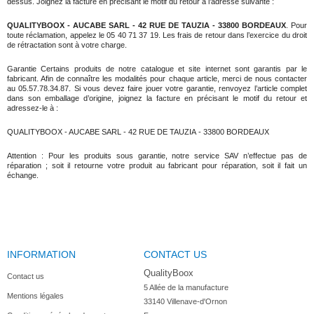
dessus. Joignez la facture en précisant le motif du retour à l’adresse suivante :
QUALITYBOOX - AUCABE SARL -
42 RUE DE TAUZIA
- 33800 BORDEAUX
. Pour
toute réclamation, appelez le 05 40 71 37 19. Les frais de retour dans l’exercice du droit
de rétractation sont à votre charge.
Garantie Certains produits de notre catalogue et site internet sont garantis par le
fabricant. Afin de connaître les modalités pour chaque article, merci de nous contacter
au 05.57.78.34.87. Si vous devez faire jouer votre garantie, renvoyez l’article complet
dans son emballage d’origine, joignez la facture en précisant le motif du retour et
adressez-le à :
QUALITYBOOX - AUCABE SARL -
42 RUE DE TAUZIA
- 33800 BORDEAUX
Attention : Pour les produits sous garantie, notre service SAV n’effectue pas de
réparation ; soit il retourne votre produit au fabricant pour réparation, soit il fait un
échange.
INFORMATION
CONTACT US
QualityBoox
Contact us
5 Allée de la manufacture

Mentions légales
33140 Villenave-d'Ornon
