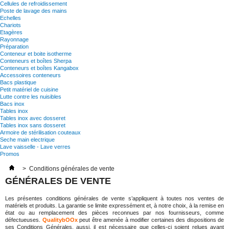
Cellules de refroidissement
Poste de lavage des mains
Echelles
Chariots
Etagères
Rayonnage
Préparation
Conteneur et boite isotherme
Conteneurs et boîtes Sherpa
Conteneurs et boîtes Kangabox
Accessoires conteneurs
Bacs plastique
Petit matériel de cuisine
Lutte contre les nuisibles
Bacs inox
Tables inox
Tables inox avec dosseret
Tables inox sans dosseret
Armoire de stérilisation couteaux
Seche main electrique
Lave vaisselle - Lave verres
Promos
>
Conditions générales de vente
GÉNÉRALES DE VENTE
Les présentes conditions générales de vente s’appliquent à toutes nos ventes de
matériels et produits. La garantie se limite expressément et, à notre choix, à la remise en
état ou au remplacement des pièces reconnues par nos fournisseurs, comme
défectueuses.
QualitybOOx
peut être amenée à modifier certaines des dispositions de
ses Conditions Générales, aussi, il est nécessaire que celles-ci soient relues avant