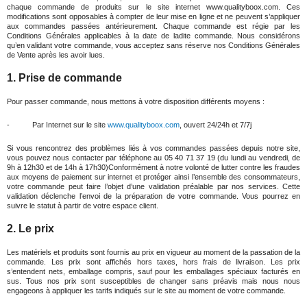
chaque commande de produits sur le site internet www.qualityboox.com. Ces
modifications sont opposables à compter de leur mise en ligne et ne peuvent s’appliquer
aux commandes passées antérieurement. Chaque commande est régie par les
Conditions Générales applicables à la date de ladite commande. Nous considérons
qu’en validant votre commande, vous acceptez sans réserve nos Conditions Générales
de Vente après les avoir lues.
1. Prise de commande
Pour passer commande, nous mettons à votre disposition différents moyens :
- Par Internet sur le site
www.qualityboox.com
, ouvert 24/24h et 7/7j
Si vous rencontrez des problèmes liés à vos commandes passées depuis notre site,
vous pouvez nous contacter par téléphone au 05 40 71 37 19 (du lundi au vendredi, de
9h à 12h30 et de 14h à 17h30)Conformément à notre volonté de lutter contre les fraudes
aux moyens de paiement sur internet et protéger ainsi l’ensemble des consommateurs,
votre commande peut faire l’objet d’une validation préalable par nos services. Cette
validation déclenche l’envoi de la préparation de votre commande. Vous pourrez en
suivre le statut à partir de votre espace client.
2. Le prix
Les matériels et produits sont fournis au prix en vigueur au moment de la passation de la
commande. Les prix sont affichés hors taxes, hors frais de livraison. Les prix
s’entendent nets, emballage compris, sauf pour les emballages spéciaux facturés en
sus. Tous nos prix sont susceptibles de changer sans préavis mais nous nous
engageons à appliquer les tarifs indiqués sur le site au moment de votre commande.