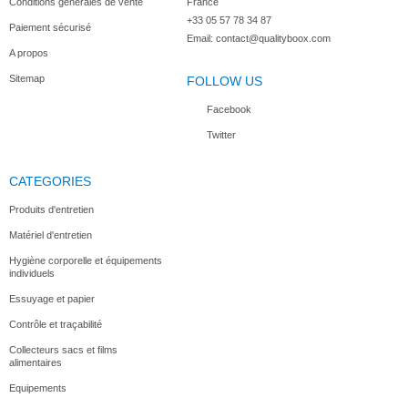
Conditions générales de vente
France
+33 05 57 78 34 87
Paiement sécurisé
Email:
contact@qualityboox.com
A propos
Sitemap
FOLLOW US
Facebook
Twitter
CATEGORIES
Produits d'entretien
Matériel d'entretien
Hygiène corporelle et équipements
individuels
Essuyage et papier
Contrôle et traçabilité
Collecteurs sacs et films
alimentaires
Equipements