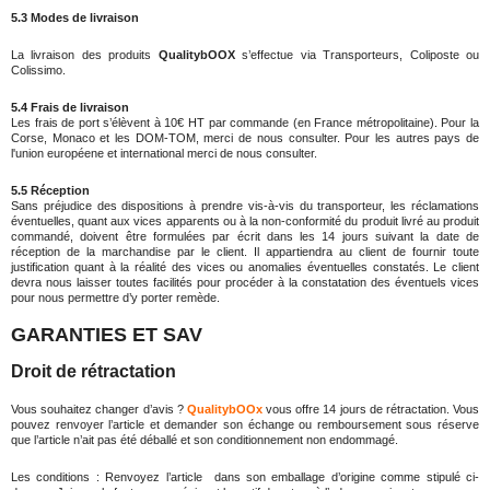
5.3 Modes de livraison
La livraison des produits
QualitybOOX
s’effectue via Transporteurs, Coliposte ou
Colissimo.
5.4 Frais de livraison
Les frais de port s’élèvent à 10€ HT par commande (en France métropolitaine). Pour la
Corse, Monaco et les DOM-TOM, merci de nous consulter. Pour les autres pays de
l'union européene et international
merci de nous consulter.
5.5 Réception
Sans préjudice des dispositions à prendre vis-à-vis du transporteur, les réclamations
éventuelles, quant aux vices apparents ou à la non-conformité du produit livré au produit
commandé, doivent être formulées par écrit dans les 14 jours suivant la date de
réception de la marchandise par le client. Il appartiendra au client de fournir toute
justification quant à la réalité des vices ou anomalies éventuelles constatés. Le client
devra nous laisser toutes facilités pour procéder à la constatation des éventuels vices
pour nous permettre d’y porter remède.
GARANTIES ET SAV
Droit de rétractation
Vous souhaitez changer d’avis ?
QualitybOOx
vous offre 14 jours de rétractation. Vous
pouvez renvoyer l’article et demander son échange ou remboursement sous réserve
que l’article n’ait pas été déballé et son conditionnement non endommagé.
Les conditions : Renvoyez l’article dans son emballage d’origine comme stipulé ci-