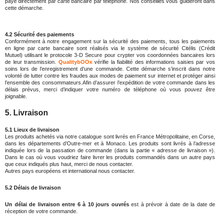
payé directement par carte bancaire par téléphone. Nos conseillés vous guideront dans
cette démarche.
4.2 Sécurité des paiements
Conformément à notre engagement sur la sécurité des paiements, tous les paiements
en ligne par carte bancaire sont réalisés via le système de sécurité Citélis (Crédit
Mutuel) utilisant le protocole 3-D Secure pour crypter vos coordonnées bancaires lors
de leur transmission.
QualitybOOx
vérifie la fiabilité des informations saisies par vos
soins lors de l’enregistrement d’une commande. Cette démarche s’inscrit dans notre
volonté de lutter contre les fraudes aux modes de paiement sur internet et protéger ainsi
l’ensemble des consommateurs.Afin d’assurer l’expédition de votre commande dans les
délais prévus, merci d’indiquer votre numéro de téléphone où vous pouvez être
joignable.
5. Livraison
5.1 Lieux de livraison
Les produits achetés via notre catalogue sont livrés en France Métropolitaine, en Corse,
dans les départements d’Outre-mer et à Monaco. Les produits sont livrés à l’adresse
indiquée lors de la passation de commande (dans la partie « adresse de livraison »).
Dans le cas où vous voudriez faire livrer les produits commandés dans un autre pays
que ceux indiqués plus haut, merci de nous contacter.
Autres pays européens et international nous contacter.
5.2 Délais de livraison
Un délai de livraison entre 6 à 10 jours ouvrés
est à prévoir à date de la date de
réception de votre commande.