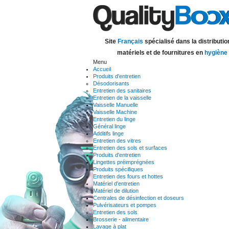
Site
Français
spécialisé dans la distributio
matériels et de fournitures en
hygiène
Menu
Accueil
Produits d'entretien
Désodorisants
Entretien des sanitaires
Entretien de la vaisselle
Vaisselle Manuelle
Vaisselle Machine
Entretien du linge
Général linge
Additifs linge
Entretien des vitres
Entretien des sols et surfaces
Produits d'entretien
Lingettes préimprégnées
Produits spécifiques
Entretien des fours et hottes
Matériel d'entretien
Matériel de dilution
Centrales de désinfection et doseurs
Pulvérisateurs et pompes
Entretien des sols
Brosserie - alimentaire
Lavage à plat