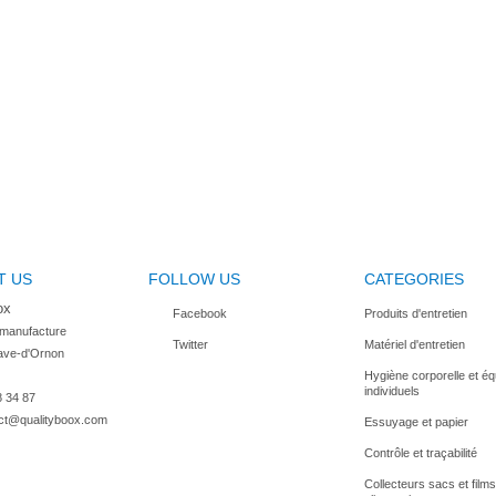
T US
FOLLOW US
CATEGORIES
ox
Facebook
Produits d'entretien
 manufacture

Twitter
Matériel d'entretien
ave-d'Ornon

Hygiène corporelle et é
individuels
8 34 87
ct@qualityboox.com
Essuyage et papier
Contrôle et traçabilité
Collecteurs sacs et films