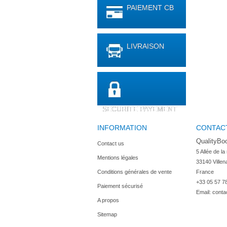
PAIEMENT CB
LIVRAISON
SECURITE PAYEMENT
INFORMATION
CONTAC
QualityBo
Contact us
5 Allée de la
Mentions légales
33140 Villen
Conditions générales de vente
France
+33 05 57 7
Paiement sécurisé
Email:
conta
A propos
Sitemap