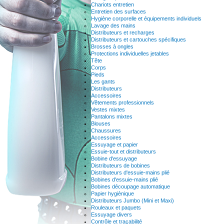
Chariots entretien
Entretien des surfaces
Hygiène corporelle et équipements individuels
Lavage des mains
Distributeurs et recharges
Distributeurs et cartouches spécifiques
Brosses à ongles
Protections individuelles jetables
Tête
Corps
Pieds
Les gants
Distributeurs
Accessoires
Vêtements professionnels
Vestes mixtes
Pantalons mixtes
Blouses
Chaussures
Accessoires
Essuyage et papier
Essuie-tout et distributeurs
Bobine d'essuyage
Distributeurs de bobines
Distributeurs d'essuie-mains plié
Bobines d'essuie-mains plié
Bobines découpage automatique
Papier hygiènique
Distributeurs Jumbo (Mini et Maxi)
Rouleaux et paquets
Essuyage divers
Contrôle et traçabilité