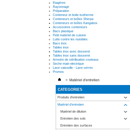
Etagères
Rayonnage
Préparation
Conteneur et boite isotherme
Conteneurs et boîtes Sherpa
Conteneurs et boîtes Kangabox
Accessoires conteneurs
Bacs plastique
Petit matériel de cuisine
Lutte contre les nuisibles
Bacs inox
Tables inox
Tables inox avec dosseret
Tables inox sans dosseret
Armoire de stérilisation couteaux
Seche main electrique
Lave vaisselle - Lave verres
Promos
>
Matériel d'entretien
CATEGORIES
Produits d'entretien
Matériel d'entretien
Matériel de dilution
Entretien des sols
Entretien des surfaces