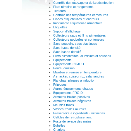
Contrôle du nettoyage et de la désinfection
Plats témoins et rangements
Testeurs
Contrôle des températures et mesures
Pinces étiqueteuses et encreurs
Imprimante étiqueteuse alimentaire
Etiquettes
Support d'affichage
Collecteurs sacs et films alimentaires
Collecteurs poubelles et conteneurs
Sacs poubelle, sacs plastiques
Sacs haute densité
Sacs basse densité
Films alimentaires, aluminium et housses
Equipements
Equipements CHAUD
Fours, cuisson
Maintien et remise en température
A snacker, cuiseur riz, salamandres
Planchas, plaques à induction
Friteuses
Autres équipements chauds
Equipements FROID
Armoires froides positives
Armoires froides négatives
Meubles froids
Vitrines froides murales
Présentoirs à ingrédients / vitrinettes
Cellules de refroidissement
Poste de lavage des mains
Echelles
Chariots