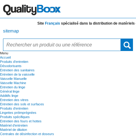
Site
Français
spécialisé dans la distribution de
matériels et
sitemap
Menu
Accueil
Produits d'entretien
Désodorisants
Entretien des sanitaires
Entretien de la vaisselle
Vaisselle Manuelle
Vaisselle Machine
Entretien du linge
Général linge
Additifs linge
Entretien des vitres
Entretien des sols et surfaces
Produits d'entretien
Lingettes préimprégnées
Produits spécifiques
Entretien des fours et hottes
Matériel d'entretien
Matériel de dilution
Centrales de désinfection et doseurs