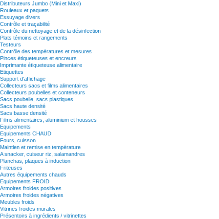
Distributeurs Jumbo (Mini et Maxi)
Rouleaux et paquets
Essuyage divers
Contrôle et traçabilité
Contrôle du nettoyage et de la désinfection
Plats témoins et rangements
Testeurs
Contrôle des températures et mesures
Pinces étiqueteuses et encreurs
Imprimante étiqueteuse alimentaire
Etiquettes
Support d'affichage
Collecteurs sacs et films alimentaires
Collecteurs poubelles et conteneurs
Sacs poubelle, sacs plastiques
Sacs haute densité
Sacs basse densité
Films alimentaires, aluminium et housses
Equipements
Equipements CHAUD
Fours, cuisson
Maintien et remise en température
A snacker, cuiseur riz, salamandres
Planchas, plaques à induction
Friteuses
Autres équipements chauds
Equipements FROID
Armoires froides positives
Armoires froides négatives
Meubles froids
Vitrines froides murales
Présentoirs à ingrédients / vitrinettes