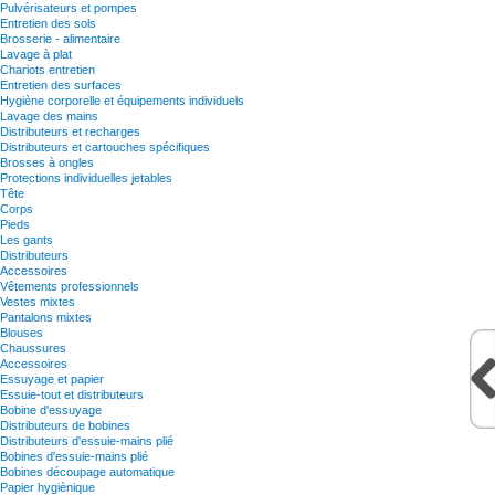
Pulvérisateurs et pompes
Entretien des sols
Brosserie - alimentaire
Lavage à plat
Chariots entretien
Entretien des surfaces
Hygiène corporelle et équipements individuels
Lavage des mains
Distributeurs et recharges
Distributeurs et cartouches spécifiques
Brosses à ongles
Protections individuelles jetables
Tête
Corps
Pieds
Les gants
Distributeurs
Accessoires
Vêtements professionnels
Vestes mixtes
Pantalons mixtes
Blouses
Chaussures
Accessoires
Essuyage et papier
Essuie-tout et distributeurs
Bobine d'essuyage
Distributeurs de bobines
Distributeurs d'essuie-mains plié
Bobines d'essuie-mains plié
Bobines découpage automatique
Papier hygiènique