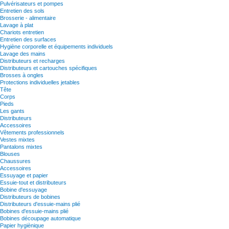
Pulvérisateurs et pompes
Entretien des sols
Brosserie - alimentaire
Lavage à plat
Chariots entretien
Entretien des surfaces
Hygiène corporelle et équipements individuels
Lavage des mains
Distributeurs et recharges
Distributeurs et cartouches spécifiques
Brosses à ongles
Protections individuelles jetables
Tête
Corps
Pieds
Les gants
Distributeurs
Accessoires
Vêtements professionnels
Vestes mixtes
Pantalons mixtes
Blouses
Chaussures
Accessoires
Essuyage et papier
Essuie-tout et distributeurs
Bobine d'essuyage
Distributeurs de bobines
Distributeurs d'essuie-mains plié
Bobines d'essuie-mains plié
Bobines découpage automatique
Papier hygiènique