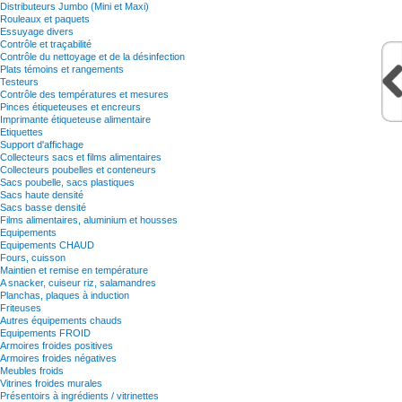
Distributeurs Jumbo (Mini et Maxi)
Rouleaux et paquets
Essuyage divers
Contrôle et traçabilité
Contrôle du nettoyage et de la désinfection
Plats témoins et rangements
Testeurs
Contrôle des températures et mesures
Pinces étiqueteuses et encreurs
Imprimante étiqueteuse alimentaire
Etiquettes
Support d'affichage
Collecteurs sacs et films alimentaires
Collecteurs poubelles et conteneurs
Sacs poubelle, sacs plastiques
Sacs haute densité
Sacs basse densité
Films alimentaires, aluminium et housses
Equipements
Equipements CHAUD
Fours, cuisson
Maintien et remise en température
A snacker, cuiseur riz, salamandres
Planchas, plaques à induction
Friteuses
Autres équipements chauds
Equipements FROID
Armoires froides positives
Armoires froides négatives
Meubles froids
Vitrines froides murales
Présentoirs à ingrédients / vitrinettes