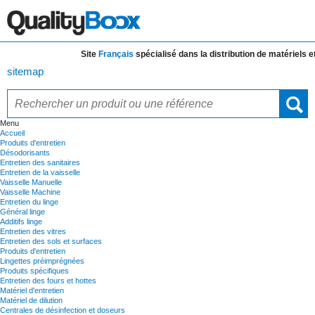
Site
Français
spécialisé dans la distribution de
matériels et de
sitemap
Menu
Accueil
Produits d'entretien
Désodorisants
Entretien des sanitaires
Entretien de la vaisselle
Vaisselle Manuelle
Vaisselle Machine
Entretien du linge
Général linge
Additifs linge
Entretien des vitres
Entretien des sols et surfaces
Produits d'entretien
Lingettes préimprégnées
Produits spécifiques
Entretien des fours et hottes
Matériel d'entretien
Matériel de dilution
Centrales de désinfection et doseurs