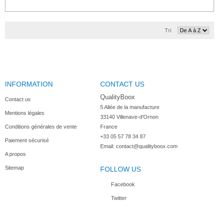
Tri
INFORMATION
CONTACT US
QualityBoox
Contact us
5 Allée de la manufacture

Mentions légales
33140 Villenave-d'Ornon

Conditions générales de vente
France
+33 05 57 78 34 87
Paiement sécurisé
Email:
contact@qualityboox.com
A propos
Sitemap
FOLLOW US
Facebook
Twitter