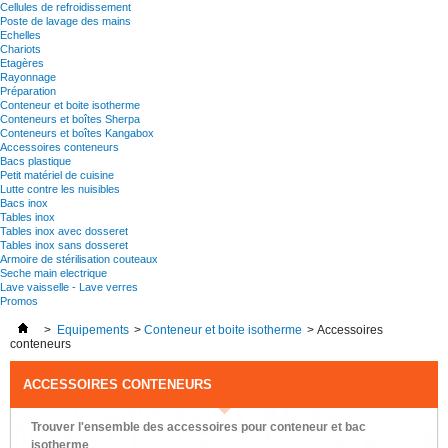
Cellules de refroidissement
Poste de lavage des mains
Echelles
Chariots
Etagères
Rayonnage
Préparation
Conteneur et boite isotherme
Conteneurs et boîtes Sherpa
Conteneurs et boîtes Kangabox
Accessoires conteneurs
Bacs plastique
Petit matériel de cuisine
Lutte contre les nuisibles
Bacs inox
Tables inox
Tables inox avec dosseret
Tables inox sans dosseret
Armoire de stérilisation couteaux
Seche main electrique
Lave vaisselle - Lave verres
Promos
>
Equipements
>
Conteneur et boite isotherme
>
Accessoires
conteneurs
ACCESSOIRES CONTENEURS
Trouver l'ensemble des accessoires pour conteneur et bac
isotherme