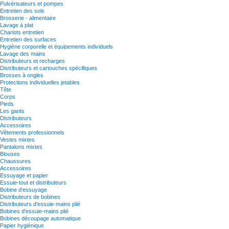
Pulvérisateurs et pompes
Entretien des sols
Brosserie - alimentaire
Lavage à plat
Chariots entretien
Entretien des surfaces
Hygiène corporelle et équipements individuels
Lavage des mains
Distributeurs et recharges
Distributeurs et cartouches spécifiques
Brosses à ongles
Protections individuelles jetables
Tête
Corps
Pieds
Les gants
Distributeurs
Accessoires
Vêtements professionnels
Vestes mixtes
Pantalons mixtes
Blouses
Chaussures
Accessoires
Essuyage et papier
Essuie-tout et distributeurs
Bobine d'essuyage
Distributeurs de bobines
Distributeurs d'essuie-mains plié
Bobines d'essuie-mains plié
Bobines découpage automatique
Papier hygiènique