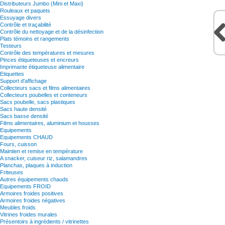
Distributeurs Jumbo (Mini et Maxi)
Rouleaux et paquets
Essuyage divers
Contrôle et traçabilité
Contrôle du nettoyage et de la désinfection
Plats témoins et rangements
Testeurs
Contrôle des températures et mesures
Pinces étiqueteuses et encreurs
Imprimante étiqueteuse alimentaire
Etiquettes
Support d'affichage
Collecteurs sacs et films alimentaires
Collecteurs poubelles et conteneurs
Sacs poubelle, sacs plastiques
Sacs haute densité
Sacs basse densité
Films alimentaires, aluminium et housses
Equipements
Equipements CHAUD
Fours, cuisson
Maintien et remise en température
A snacker, cuiseur riz, salamandres
Planchas, plaques à induction
Friteuses
Autres équipements chauds
Equipements FROID
Armoires froides positives
Armoires froides négatives
Meubles froids
Vitrines froides murales
Présentoirs à ingrédients / vitrinettes