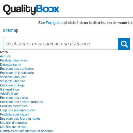
Site
Français
spécialisé dans la distribution de
matériels e
sitemap
Menu
Accueil
Produits d'entretien
Désodorisants
Entretien des sanitaires
Entretien de la vaisselle
Vaisselle Manuelle
Vaisselle Machine
Entretien du linge
Général linge
Additifs linge
Entretien des vitres
Entretien des sols et surfaces
Produits d'entretien
Lingettes préimprégnées
Produits spécifiques
Entretien des fours et hottes
Matériel d'entretien
Matériel de dilution
Centrales de désinfection et doseurs