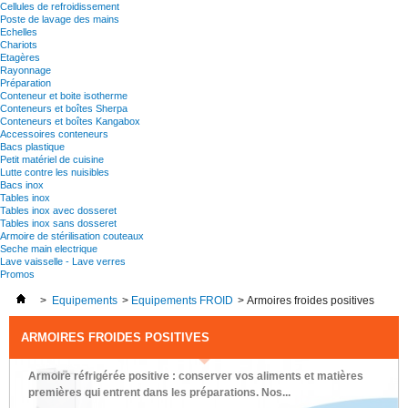
Cellules de refroidissement
Poste de lavage des mains
Echelles
Chariots
Etagères
Rayonnage
Préparation
Conteneur et boite isotherme
Conteneurs et boîtes Sherpa
Conteneurs et boîtes Kangabox
Accessoires conteneurs
Bacs plastique
Petit matériel de cuisine
Lutte contre les nuisibles
Bacs inox
Tables inox
Tables inox avec dosseret
Tables inox sans dosseret
Armoire de stérilisation couteaux
Seche main electrique
Lave vaisselle - Lave verres
Promos
>
Equipements
>
Equipements FROID
>
Armoires froides positives
ARMOIRES FROIDES POSITIVES
Armoire réfrigérée positive : conserver vos aliments et matières
premières qui entrent dans les préparations. Nos...