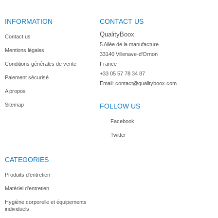
INFORMATION
CONTACT US
QualityBoox
Contact us
5 Allée de la manufacture

Mentions légales
33140 Villenave-d'Ornon

Conditions générales de vente
France
+33 05 57 78 34 87
Paiement sécurisé
Email:
contact@qualityboox.com
A propos
Sitemap
FOLLOW US
Facebook
Twitter
CATEGORIES
Produits d'entretien
Matériel d'entretien
Hygiène corporelle et équipements
individuels