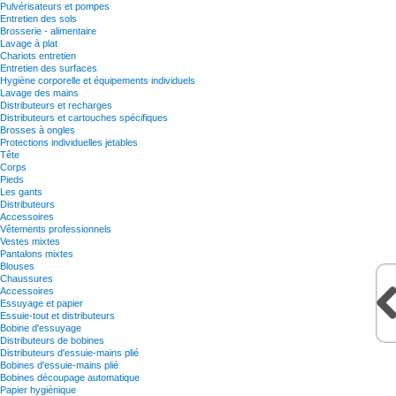
Pulvérisateurs et pompes
Entretien des sols
Brosserie - alimentaire
Lavage à plat
Chariots entretien
Entretien des surfaces
Hygiène corporelle et équipements individuels
Lavage des mains
Distributeurs et recharges
Distributeurs et cartouches spécifiques
Brosses à ongles
Protections individuelles jetables
Tête
Corps
Pieds
Les gants
Distributeurs
Accessoires
Vêtements professionnels
Vestes mixtes
Pantalons mixtes
Blouses
Chaussures
Accessoires
Essuyage et papier
Essuie-tout et distributeurs
Bobine d'essuyage
Distributeurs de bobines
Distributeurs d'essuie-mains plié
Bobines d'essuie-mains plié
Bobines découpage automatique
Papier hygiènique