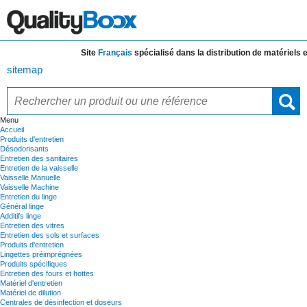
Site
Français
spécialisé dans la distribution de
matériels et 
sitemap
Menu
Accueil
Produits d'entretien
Désodorisants
Entretien des sanitaires
Entretien de la vaisselle
Vaisselle Manuelle
Vaisselle Machine
Entretien du linge
Général linge
Additifs linge
Entretien des vitres
Entretien des sols et surfaces
Produits d'entretien
Lingettes préimprégnées
Produits spécifiques
Entretien des fours et hottes
Matériel d'entretien
Matériel de dilution
Centrales de désinfection et doseurs