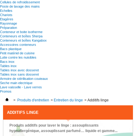
Cellules de refroidissement
Poste de lavage des mains
Echelles
Chariots
Etagères
Rayonnage
Préparation
Conteneur et boite isotherme
Conteneurs et boîtes Sherpa
Conteneurs et boîtes Kangabox
Accessoires conteneurs
Bacs plastique
Petit matériel de cuisine
Lutte contre les nuisibles
Bacs inox
Tables inox
Tables inox avec dosseret
Tables inox sans dosseret
Armoire de stérilisation couteaux
Seche main electrique
Lave vaisselle - Lave verres
Promos
>
Produits d'entretien
>
Entretien du linge
>
Additifs linge
ADDITIFS LINGE
Produits additifs pour laver le linge : assouplissants
hypoallergénique, assouplissant parfumé… liquide et gamme...