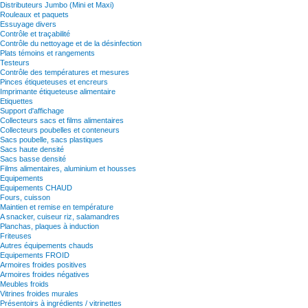
Distributeurs Jumbo (Mini et Maxi)
Rouleaux et paquets
Essuyage divers
Contrôle et traçabilité
Contrôle du nettoyage et de la désinfection
Plats témoins et rangements
Testeurs
Contrôle des températures et mesures
Pinces étiqueteuses et encreurs
Imprimante étiqueteuse alimentaire
Etiquettes
Support d'affichage
Collecteurs sacs et films alimentaires
Collecteurs poubelles et conteneurs
Sacs poubelle, sacs plastiques
Sacs haute densité
Sacs basse densité
Films alimentaires, aluminium et housses
Equipements
Equipements CHAUD
Fours, cuisson
Maintien et remise en température
A snacker, cuiseur riz, salamandres
Planchas, plaques à induction
Friteuses
Autres équipements chauds
Equipements FROID
Armoires froides positives
Armoires froides négatives
Meubles froids
Vitrines froides murales
Présentoirs à ingrédients / vitrinettes