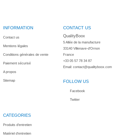
INFORMATION
CONTACT US
QualityBoox
Contact us
5 Allée de la manufacture

Mentions légales
33140 Villenave-d'Ornon

Conditions générales de vente
France
+33 05 57 78 34 87
Paiement sécurisé
Email:
contact@qualityboox.com
A propos
Sitemap
FOLLOW US
Facebook
Twitter
CATEGORIES
Produits d'entretien
Matériel d'entretien