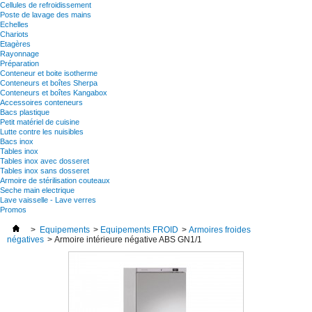
Cellules de refroidissement
Poste de lavage des mains
Echelles
Chariots
Etagères
Rayonnage
Préparation
Conteneur et boite isotherme
Conteneurs et boîtes Sherpa
Conteneurs et boîtes Kangabox
Accessoires conteneurs
Bacs plastique
Petit matériel de cuisine
Lutte contre les nuisibles
Bacs inox
Tables inox
Tables inox avec dosseret
Tables inox sans dosseret
Armoire de stérilisation couteaux
Seche main electrique
Lave vaisselle - Lave verres
Promos
>
Equipements
>
Equipements FROID
>
Armoires froides
négatives
>
Armoire intérieure négative ABS GN1/1