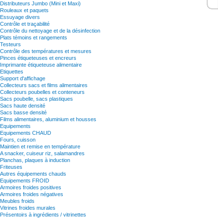
Distributeurs Jumbo (Mini et Maxi)
Rouleaux et paquets
Essuyage divers
Contrôle et traçabilité
Contrôle du nettoyage et de la désinfection
Plats témoins et rangements
Testeurs
Contrôle des températures et mesures
Pinces étiqueteuses et encreurs
Imprimante étiqueteuse alimentaire
Etiquettes
Support d'affichage
Collecteurs sacs et films alimentaires
Collecteurs poubelles et conteneurs
Sacs poubelle, sacs plastiques
Sacs haute densité
Sacs basse densité
Films alimentaires, aluminium et housses
Equipements
Equipements CHAUD
Fours, cuisson
Maintien et remise en température
A snacker, cuiseur riz, salamandres
Planchas, plaques à induction
Friteuses
Autres équipements chauds
Equipements FROID
Armoires froides positives
Armoires froides négatives
Meubles froids
Vitrines froides murales
Présentoirs à ingrédients / vitrinettes