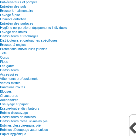
Pulvérisateurs et pompes
Entretien des sols
Brosserie - alimentaire
Lavage à plat
Chariots entretien
Entretien des surfaces
Hygiène corporelle et équipements individuels
Lavage des mains
Distributeurs et recharges
Distributeurs et cartouches spécifiques
Brosses à ongles
Protections individuelles jetables
Tête
Corps
Pieds
Les gants
Distributeurs
Accessoires
Vêtements professionnels
Vestes mixtes
Pantalons mixtes
Blouses
Chaussures
Accessoires
Essuyage et papier
Essuie-tout et distributeurs
Bobine d'essuyage
Distributeurs de bobines
Distributeurs d'essuie-mains plié
Bobines d'essuie-mains plié
Bobines découpage automatique
Papier hygiènique