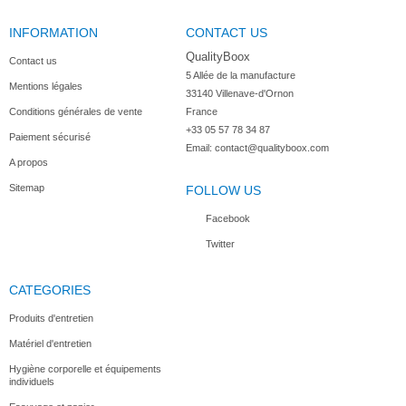
INFORMATION
CONTACT US
QualityBoox
Contact us
5 Allée de la manufacture

Mentions légales
33140 Villenave-d'Ornon

Conditions générales de vente
France
+33 05 57 78 34 87
Paiement sécurisé
Email:
contact@qualityboox.com
A propos
Sitemap
FOLLOW US
Facebook
Twitter
CATEGORIES
Produits d'entretien
Matériel d'entretien
Hygiène corporelle et équipements
individuels