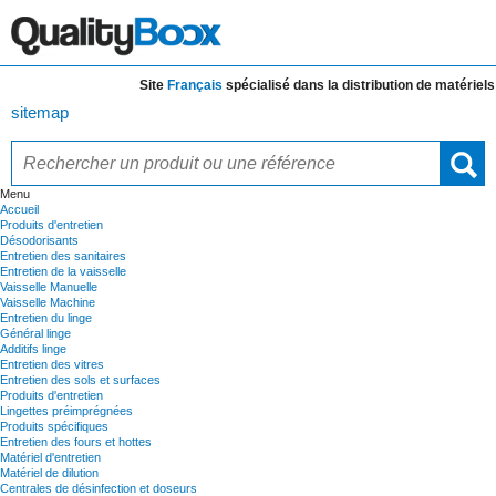
Site
Français
spécialisé dans la distribution de
matériels et
sitemap
Menu
Accueil
Produits d'entretien
Désodorisants
Entretien des sanitaires
Entretien de la vaisselle
Vaisselle Manuelle
Vaisselle Machine
Entretien du linge
Général linge
Additifs linge
Entretien des vitres
Entretien des sols et surfaces
Produits d'entretien
Lingettes préimprégnées
Produits spécifiques
Entretien des fours et hottes
Matériel d'entretien
Matériel de dilution
Centrales de désinfection et doseurs