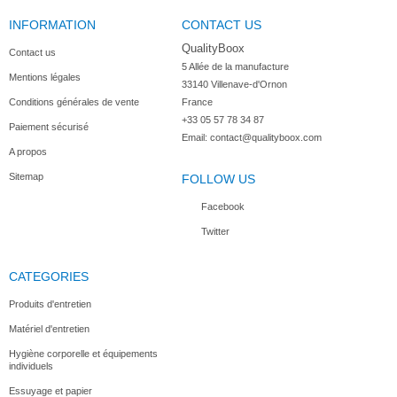
INFORMATION
CONTACT US
QualityBoox
Contact us
5 Allée de la manufacture

Mentions légales
33140 Villenave-d'Ornon

Conditions générales de vente
France
+33 05 57 78 34 87
Paiement sécurisé
Email:
contact@qualityboox.com
A propos
Sitemap
FOLLOW US
Facebook
Twitter
CATEGORIES
Produits d'entretien
Matériel d'entretien
Hygiène corporelle et équipements
individuels
Essuyage et papier