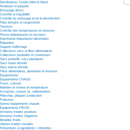
Distributeurs Jumbo (Mini et Maxi)
Rouleaux et paquets
Essuyage divers
Contrôle et traçabilité
Contrôle du nettoyage et de la désinfection
Plats témoins et rangements
Testeurs
Contrôle des températures et mesures
Pinces étiqueteuses et encreurs
Imprimante étiqueteuse alimentaire
Etiquettes
Support d'affichage
Collecteurs sacs et films alimentaires
Collecteurs poubelles et conteneurs
Sacs poubelle, sacs plastiques
Sacs haute densité
Sacs basse densité
Films alimentaires, aluminium et housses
Equipements
Equipements CHAUD
Fours, cuisson
Maintien et remise en température
A snacker, cuiseur riz, salamandres
Planchas, plaques à induction
Friteuses
Autres équipements chauds
Equipements FROID
Armoires froides positives
Armoires froides négatives
Meubles froids
Vitrines froides murales
Présentoirs à ingrédients / vitrinettes