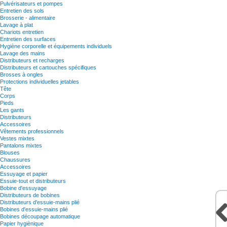
Pulvérisateurs et pompes
Entretien des sols
Brosserie - alimentaire
Lavage à plat
Chariots entretien
Entretien des surfaces
Hygiène corporelle et équipements individuels
Lavage des mains
Distributeurs et recharges
Distributeurs et cartouches spécifiques
Brosses à ongles
Protections individuelles jetables
Tête
Corps
Pieds
Les gants
Distributeurs
Accessoires
Vêtements professionnels
Vestes mixtes
Pantalons mixtes
Blouses
Chaussures
Accessoires
Essuyage et papier
Essuie-tout et distributeurs
Bobine d'essuyage
Distributeurs de bobines
Distributeurs d'essuie-mains plié
Bobines d'essuie-mains plié
Bobines découpage automatique
Papier hygiènique