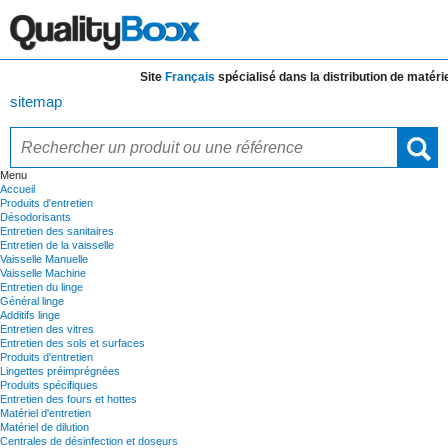
Site
Français
spécialisé dans la distribution de
matériels
sitemap
Menu
Accueil
Produits d'entretien
Désodorisants
Entretien des sanitaires
Entretien de la vaisselle
Vaisselle Manuelle
Vaisselle Machine
Entretien du linge
Général linge
Additifs linge
Entretien des vitres
Entretien des sols et surfaces
Produits d'entretien
Lingettes préimprégnées
Produits spécifiques
Entretien des fours et hottes
Matériel d'entretien
Matériel de dilution
Centrales de désinfection et doseurs