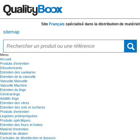
Site
Français
spécialisé dans la distribution de
matériels e
sitemap
Menu
Accueil
Produits d'entretien
Désodorisants
Entretien des sanitaires
Entretien de la vaisselle
Vaisselle Manuelle
Vaisselle Machine
Entretien du linge
Général linge
Additifs linge
Entretien des vitres
Entretien des sols et surfaces
Produits d'entretien
Lingettes préimprégnées
Produits spécifiques
Entretien des fours et hottes
Matériel d'entretien
Matériel de dilution
Centrales de désinfection et doseurs