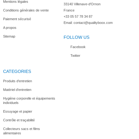
Mentions légales
33140 Villenave-d'Ornon

Conditions générales de vente
France
+33 05 57 78 34 87
Paiement sécurisé
Couvercle...
Caisse...
Caisse...
Boîte...
Email:
contact@qualityboox.com
A propos
Sitemap
FOLLOW US
Facebook
Twitter
BAC A PÂTONS
Timon...
Caisse à...
CATEGORIES
Produits d'entretien
Matériel d'entretien
Hygiène corporelle et équipements
individuels
Essuyage et papier
Contrôle et traçabilité
Collecteurs sacs et films
alimentaires