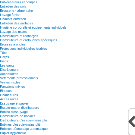
Pulvérisateurs et pompes
Entretien des sols
Brosserie - alimentaire
Lavage à plat
Chariots entretien
Entretien des surfaces
Hygiène corporelle et équipements individuels
Lavage des mains
Distributeurs et recharges
Distributeurs et cartouches spécifiques
Brosses à ongles
Protections individuelles jetables
Tête
Corps
Pieds
Les gants
Distributeurs
Accessoires
Vêtements professionnels
Vestes mixtes
Pantalons mixtes
Blouses
Chaussures
Accessoires
Essuyage et papier
Essuie-tout et distributeurs
Bobine d'essuyage
Distributeurs de bobines
Distributeurs d'essuie-mains plié
Bobines d'essuie-mains plié
Bobines découpage automatique
Papier hygiènique