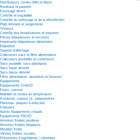
Distributeurs Jumbo (Mini et Maxi)
Rouleaux et paquets
Essuyage divers
Contrôle et traçabilité
Contrôle du nettoyage et de la désinfection
Plats témoins et rangements
Testeurs
Contrôle des températures et mesures
Pinces étiqueteuses et encreurs
Imprimante étiqueteuse alimentaire
Etiquettes
Support d'affichage
Collecteurs sacs et films alimentaires
Collecteurs poubelles et conteneurs
Sacs poubelle, sacs plastiques
Sacs haute densité
Sacs basse densité
Films alimentaires, aluminium et housses
Equipements
Equipements CHAUD
Fours, cuisson
Maintien et remise en température
A snacker, cuiseur riz, salamandres
Planchas, plaques à induction
Friteuses
Autres équipements chauds
Equipements FROID
Armoires froides positives
Armoires froides négatives
Meubles froids
Vitrines froides murales
Présentoirs à ingrédients / vitrinettes