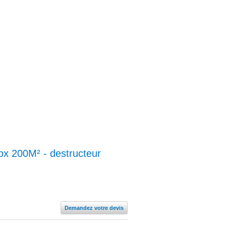
ox 200M² - destructeur
Demandez votre devis