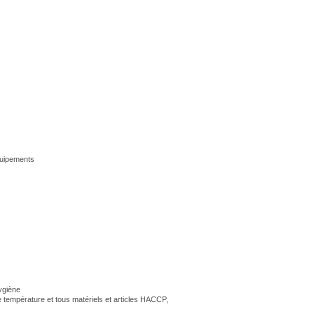
quipements
hygiène
e température et tous matériels et articles HACCP,