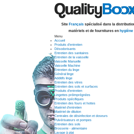
Site
Français
spécialisé dans la distributio
matériels et de fournitures en
hygiène
Menu
Accueil
Produits d'entretien
Désodorisants
Entretien des sanitaires
Entretien de la vaisselle
Vaisselle Manuelle
Vaisselle Machine
Entretien du linge
Général linge
Additifs linge
Entretien des vitres
Entretien des sols et surfaces
Produits d'entretien
Lingettes préimprégnées
Produits spécifiques
Entretien des fours et hottes
Matériel d'entretien
Matériel de dilution
Centrales de désinfection et doseurs
Pulvérisateurs et pompes
Entretien des sols
Brosserie - alimentaire
Lavage à plat