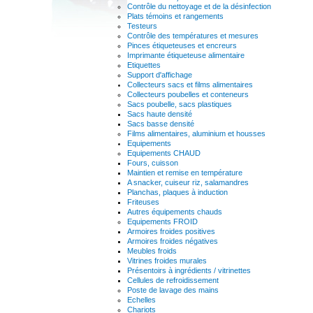
Contrôle du nettoyage et de la désinfection
Plats témoins et rangements
Testeurs
Contrôle des températures et mesures
Pinces étiqueteuses et encreurs
Imprimante étiqueteuse alimentaire
Etiquettes
Support d'affichage
Collecteurs sacs et films alimentaires
Collecteurs poubelles et conteneurs
Sacs poubelle, sacs plastiques
Sacs haute densité
Sacs basse densité
Films alimentaires, aluminium et housses
Equipements
Equipements CHAUD
Fours, cuisson
Maintien et remise en température
A snacker, cuiseur riz, salamandres
Planchas, plaques à induction
Friteuses
Autres équipements chauds
Equipements FROID
Armoires froides positives
Armoires froides négatives
Meubles froids
Vitrines froides murales
Présentoirs à ingrédients / vitrinettes
Cellules de refroidissement
Poste de lavage des mains
Echelles
Chariots