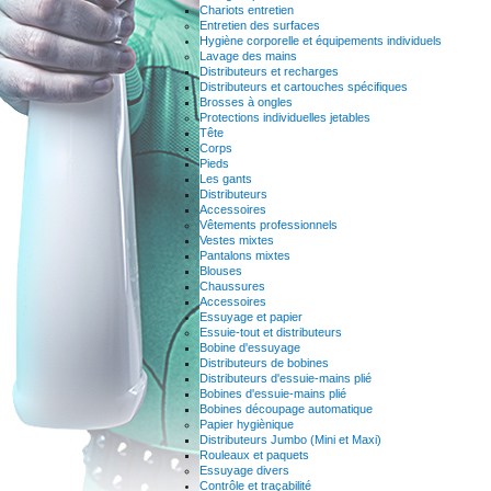
Chariots entretien
Entretien des surfaces
Hygiène corporelle et équipements individuels
Lavage des mains
Distributeurs et recharges
Distributeurs et cartouches spécifiques
Brosses à ongles
Protections individuelles jetables
Tête
Corps
Pieds
Les gants
Distributeurs
Accessoires
Vêtements professionnels
Vestes mixtes
Pantalons mixtes
Blouses
Chaussures
Accessoires
Essuyage et papier
Essuie-tout et distributeurs
Bobine d'essuyage
Distributeurs de bobines
Distributeurs d'essuie-mains plié
Bobines d'essuie-mains plié
Bobines découpage automatique
Papier hygiènique
Distributeurs Jumbo (Mini et Maxi)
Rouleaux et paquets
Essuyage divers
Contrôle et traçabilité