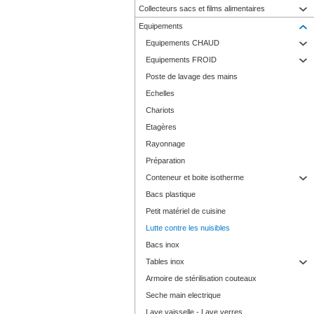
Collecteurs sacs et films alimentaires
Equipements
Equipements CHAUD
Equipements FROID
Poste de lavage des mains
Echelles
Chariots
Etagères
Rayonnage
Préparation
Conteneur et boite isotherme
Bacs plastique
Petit matériel de cuisine
Lutte contre les nuisibles
Bacs inox
Tables inox
Armoire de stérilisation couteaux
Seche main electrique
Lave vaisselle - Lave verres