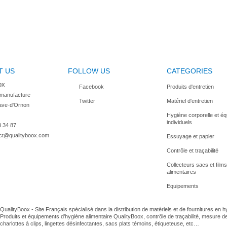
T US
FOLLOW US
CATEGORIES
ox
Facebook
Produits d'entretien
 manufacture

Twitter
Matériel d'entretien
ave-d'Ornon

Hygiène corporelle et é
individuels
8 34 87
ct@qualityboox.com
Essuyage et papier
Contrôle et traçabilité
Collecteurs sacs et films
alimentaires
Equipements
QualityBoox - Site Français spécialisé dans la distribution de matériels et de fournitures en 
Produits et équipements d’hygiène alimentaire QualityBoox, contrôle de traçabilité, mesure d
charlottes à clips, lingettes désinfectantes, sacs plats témoins, étiqueteuse, etc…