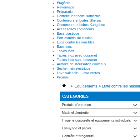
Etagères
Rayonnage
Préparation
Conteneur et boite isotherme
Conteneurs et boîtes Sherpa
Conteneurs et boîtes Kangabox
Accessoires conteneurs
Bacs plastique
Petit matériel de cuisine
Lutte contre les nuisibles
Bacs inox
Tables inox
Tables inox avec dosseret
Tables inox sans dosseret
Armoire de stérilisation couteaux
Seche main electrique
Lave vaisselle - Lave verres
Promos
>
Equipements
>
Lutte contre les nuisib
CATEGORIES
Produits d'entretien
Matériel d'entretien
Hygiène corporelle et équipements individuels
Essuyage et papier
Contrôle et traçabilité