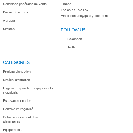
Conditions générales de vente
France
+33 05 57 78 34 87
Paiement sécurisé
Email:
contact@qualityboox.com
A propos
Sitemap
FOLLOW US
Facebook
Twitter
CATEGORIES
Produits d'entretien
Matériel d'entretien
Hygiène corporelle et équipements
individuels
Essuyage et papier
Contrôle et traçabilité
Collecteurs sacs et films
alimentaires
Equipements