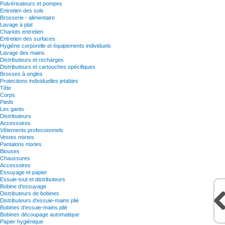
Pulvérisateurs et pompes
Entretien des sols
Brosserie - alimentaire
Lavage à plat
Chariots entretien
Entretien des surfaces
Hygiène corporelle et équipements individuels
Lavage des mains
Distributeurs et recharges
Distributeurs et cartouches spécifiques
Brosses à ongles
Protections individuelles jetables
Tête
Corps
Pieds
Les gants
Distributeurs
Accessoires
Vêtements professionnels
Vestes mixtes
Pantalons mixtes
Blouses
Chaussures
Accessoires
Essuyage et papier
Essuie-tout et distributeurs
Bobine d'essuyage
Distributeurs de bobines
Distributeurs d'essuie-mains plié
Bobines d'essuie-mains plié
Bobines découpage automatique
Papier hygiènique