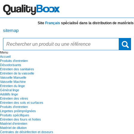
Site
Français
spécialisé dans la distribution de
matériels et
sitemap
Menu
Accueil
Produits d'entretien
Désodorisants
Entretien des sanitaires
Entretien de la vaisselle
Vaisselle Manuelle
Vaisselle Machine
Entretien du linge
Général linge
Additifs linge
Entretien des vitres
Entretien des sols et surfaces
Produits d'entretien
Lingettes préimprégnées
Produits spécifiques
Entretien des fours et hottes
Matériel d'entretien
Matériel de dilution
Centrales de désinfection et doseurs