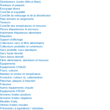
Distributeurs Jumbo (Mini et Maxi)
Rouleaux et paquets
Essuyage divers
Contrôle et traçabilité
Contrôle du nettoyage et de la désinfection
Plats témoins et rangements
Testeurs
Contrôle des températures et mesures
Pinces étiqueteuses et encreurs
Imprimante étiqueteuse alimentaire
Etiquettes
Support d'affichage
Collecteurs sacs et films alimentaires
Collecteurs poubelles et conteneurs
Sacs poubelle, sacs plastiques
Sacs haute densité
Sacs basse densité
Films alimentaires, aluminium et housses
Equipements
Equipements CHAUD
Fours, cuisson
Maintien et remise en température
A snacker, cuiseur riz, salamandres
Planchas, plaques à induction
Friteuses
Autres équipements chauds
Equipements FROID
Armoires froides positives
Armoires froides négatives
Meubles froids
Vitrines froides murales
Présentoirs à ingrédients / vitrinettes