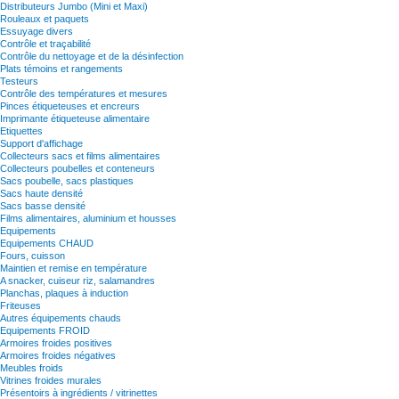
Distributeurs Jumbo (Mini et Maxi)
Rouleaux et paquets
Essuyage divers
Contrôle et traçabilité
Contrôle du nettoyage et de la désinfection
Plats témoins et rangements
Testeurs
Contrôle des températures et mesures
Pinces étiqueteuses et encreurs
Imprimante étiqueteuse alimentaire
Etiquettes
Support d'affichage
Collecteurs sacs et films alimentaires
Collecteurs poubelles et conteneurs
Sacs poubelle, sacs plastiques
Sacs haute densité
Sacs basse densité
Films alimentaires, aluminium et housses
Equipements
Equipements CHAUD
Fours, cuisson
Maintien et remise en température
A snacker, cuiseur riz, salamandres
Planchas, plaques à induction
Friteuses
Autres équipements chauds
Equipements FROID
Armoires froides positives
Armoires froides négatives
Meubles froids
Vitrines froides murales
Présentoirs à ingrédients / vitrinettes