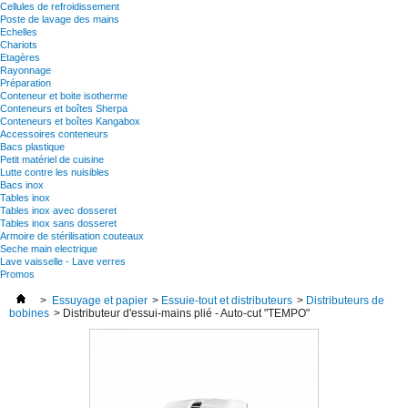
Cellules de refroidissement
Poste de lavage des mains
Echelles
Chariots
Etagères
Rayonnage
Préparation
Conteneur et boite isotherme
Conteneurs et boîtes Sherpa
Conteneurs et boîtes Kangabox
Accessoires conteneurs
Bacs plastique
Petit matériel de cuisine
Lutte contre les nuisibles
Bacs inox
Tables inox
Tables inox avec dosseret
Tables inox sans dosseret
Armoire de stérilisation couteaux
Seche main electrique
Lave vaisselle - Lave verres
Promos
>
Essuyage et papier
>
Essuie-tout et distributeurs
>
Distributeurs de
bobines
>
Distributeur d'essui-mains plié - Auto-cut "TEMPO"