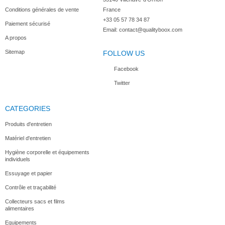
Conditions générales de vente
France
+33 05 57 78 34 87
Paiement sécurisé
Email:
contact@qualityboox.com
A propos
Sitemap
FOLLOW US
Facebook
Twitter
CATEGORIES
Produits d'entretien
Matériel d'entretien
Hygiène corporelle et équipements
individuels
Essuyage et papier
Contrôle et traçabilité
Collecteurs sacs et films
alimentaires
Equipements