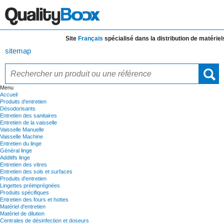
Site
Français
spécialisé dans la distribution de
matériels e
sitemap
Menu
Accueil
Produits d'entretien
Désodorisants
Entretien des sanitaires
Entretien de la vaisselle
Vaisselle Manuelle
Vaisselle Machine
Entretien du linge
Général linge
Additifs linge
Entretien des vitres
Entretien des sols et surfaces
Produits d'entretien
Lingettes préimprégnées
Produits spécifiques
Entretien des fours et hottes
Matériel d'entretien
Matériel de dilution
Centrales de désinfection et doseurs