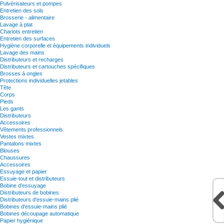
Pulvérisateurs et pompes
Entretien des sols
Brosserie - alimentaire
Lavage à plat
Chariots entretien
Entretien des surfaces
Hygiène corporelle et équipements individuels
Lavage des mains
Distributeurs et recharges
Distributeurs et cartouches spécifiques
Brosses à ongles
Protections individuelles jetables
Tête
Corps
Pieds
Les gants
Distributeurs
Accessoires
Vêtements professionnels
Vestes mixtes
Pantalons mixtes
Blouses
Chaussures
Accessoires
Essuyage et papier
Essuie-tout et distributeurs
Bobine d'essuyage
Distributeurs de bobines
Distributeurs d'essuie-mains plié
Bobines d'essuie-mains plié
Bobines découpage automatique
Papier hygiènique