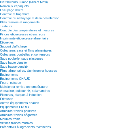
Distributeurs Jumbo (Mini et Maxi)
Rouleaux et paquets
Essuyage divers
Contrôle et traçabilité
Contrôle du nettoyage et de la désinfection
Plats témoins et rangements
Testeurs
Contrôle des températures et mesures
Pinces étiqueteuses et encreurs
Imprimante étiqueteuse alimentaire
Etiquettes
Support d'affichage
Collecteurs sacs et films alimentaires
Collecteurs poubelles et conteneurs
Sacs poubelle, sacs plastiques
Sacs haute densité
Sacs basse densité
Films alimentaires, aluminium et housses
Equipements
Equipements CHAUD
Fours, cuisson
Maintien et remise en température
A snacker, cuiseur riz, salamandres
Planchas, plaques à induction
Friteuses
Autres équipements chauds
Equipements FROID
Armoires froides positives
Armoires froides négatives
Meubles froids
Vitrines froides murales
Présentoirs à ingrédients / vitrinettes