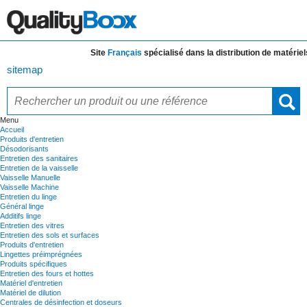
Site
Français
spécialisé dans la distribution de
matériels e
sitemap
Menu
Accueil
Produits d'entretien
Désodorisants
Entretien des sanitaires
Entretien de la vaisselle
Vaisselle Manuelle
Vaisselle Machine
Entretien du linge
Général linge
Additifs linge
Entretien des vitres
Entretien des sols et surfaces
Produits d'entretien
Lingettes préimprégnées
Produits spécifiques
Entretien des fours et hottes
Matériel d'entretien
Matériel de dilution
Centrales de désinfection et doseurs