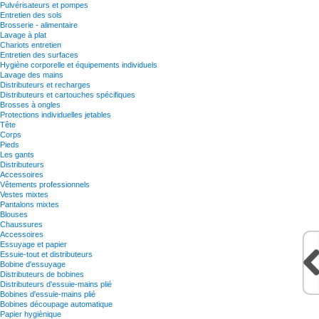
Pulvérisateurs et pompes
Entretien des sols
Brosserie - alimentaire
Lavage à plat
Chariots entretien
Entretien des surfaces
Hygiène corporelle et équipements individuels
Lavage des mains
Distributeurs et recharges
Distributeurs et cartouches spécifiques
Brosses à ongles
Protections individuelles jetables
Tête
Corps
Pieds
Les gants
Distributeurs
Accessoires
Vêtements professionnels
Vestes mixtes
Pantalons mixtes
Blouses
Chaussures
Accessoires
Essuyage et papier
Essuie-tout et distributeurs
Bobine d'essuyage
Distributeurs de bobines
Distributeurs d'essuie-mains plié
Bobines d'essuie-mains plié
Bobines découpage automatique
Papier hygiènique