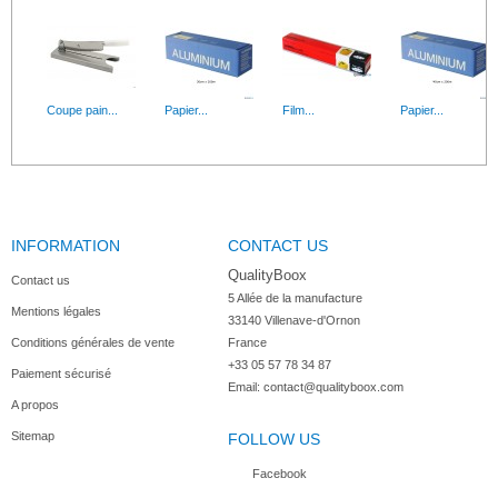
Coupe pain...
Papier...
Film...
Papier...
INFORMATION
CONTACT US
Housse de...
Housse...
Housse...
Housse...
QualityBoox
Contact us
5 Allée de la manufacture

Mentions légales
33140 Villenave-d'Ornon

Conditions générales de vente
France
+33 05 57 78 34 87
Paiement sécurisé
Email:
contact@qualityboox.com
A propos
Sitemap
FOLLOW US
Facebook