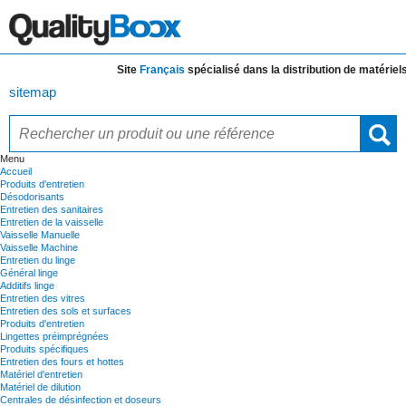
Site
Français
spécialisé dans la distribution de
matériels e
sitemap
Menu
Accueil
Produits d'entretien
Désodorisants
Entretien des sanitaires
Entretien de la vaisselle
Vaisselle Manuelle
Vaisselle Machine
Entretien du linge
Général linge
Additifs linge
Entretien des vitres
Entretien des sols et surfaces
Produits d'entretien
Lingettes préimprégnées
Produits spécifiques
Entretien des fours et hottes
Matériel d'entretien
Matériel de dilution
Centrales de désinfection et doseurs