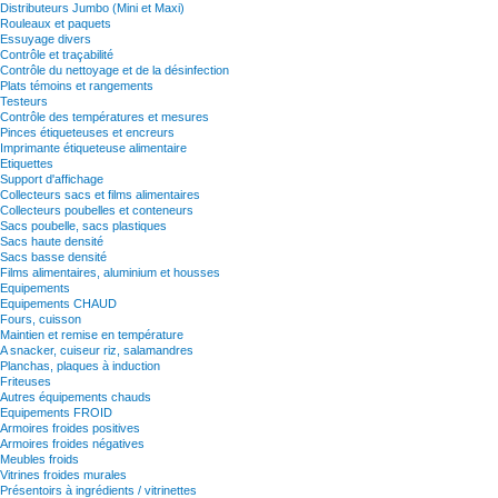
Distributeurs Jumbo (Mini et Maxi)
Rouleaux et paquets
Essuyage divers
Contrôle et traçabilité
Contrôle du nettoyage et de la désinfection
Plats témoins et rangements
Testeurs
Contrôle des températures et mesures
Pinces étiqueteuses et encreurs
Imprimante étiqueteuse alimentaire
Etiquettes
Support d'affichage
Collecteurs sacs et films alimentaires
Collecteurs poubelles et conteneurs
Sacs poubelle, sacs plastiques
Sacs haute densité
Sacs basse densité
Films alimentaires, aluminium et housses
Equipements
Equipements CHAUD
Fours, cuisson
Maintien et remise en température
A snacker, cuiseur riz, salamandres
Planchas, plaques à induction
Friteuses
Autres équipements chauds
Equipements FROID
Armoires froides positives
Armoires froides négatives
Meubles froids
Vitrines froides murales
Présentoirs à ingrédients / vitrinettes