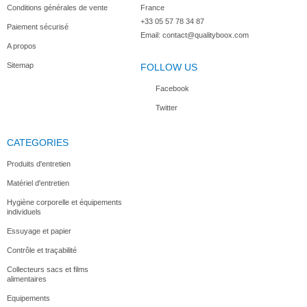
Conditions générales de vente
France
+33 05 57 78 34 87
Paiement sécurisé
Email:
contact@qualityboox.com
A propos
Sitemap
FOLLOW US
Facebook
Twitter
CATEGORIES
Produits d'entretien
Matériel d'entretien
Hygiène corporelle et équipements
individuels
Essuyage et papier
Contrôle et traçabilité
Collecteurs sacs et films
alimentaires
Equipements