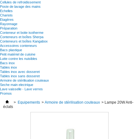
Cellules de refroidissement
Poste de lavage des mains
Echelles
Chariots
Etagères
Rayonnage
Préparation
Conteneur et boite isotherme
Conteneurs et boîtes Sherpa
Conteneurs et boîtes Kangabox
Accessoires conteneurs
Bacs plastique
Petit matériel de cuisine
Lutte contre les nuisibles
Bacs inox
Tables inox
Tables inox avec dosseret
Tables inox sans dosseret
Armoire de stérilisation couteaux
Seche main electrique
Lave vaisselle - Lave verres
Promos
>
Equipements
>
Armoire de stérilisation couteaux
>
Lampe 20W Anti-
éclats