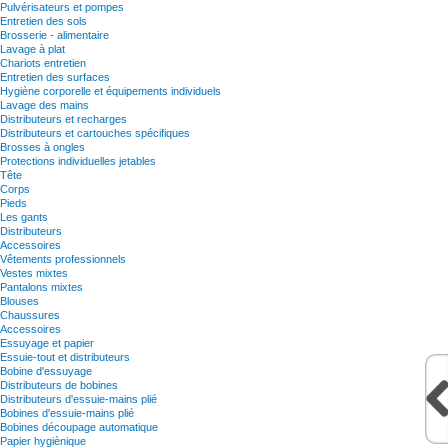
Pulvérisateurs et pompes
Entretien des sols
Brosserie - alimentaire
Lavage à plat
Chariots entretien
Entretien des surfaces
Hygiène corporelle et équipements individuels
Lavage des mains
Distributeurs et recharges
Distributeurs et cartouches spécifiques
Brosses à ongles
Protections individuelles jetables
Tête
Corps
Pieds
Les gants
Distributeurs
Accessoires
Vêtements professionnels
Vestes mixtes
Pantalons mixtes
Blouses
Chaussures
Accessoires
Essuyage et papier
Essuie-tout et distributeurs
Bobine d'essuyage
Distributeurs de bobines
Distributeurs d'essuie-mains plié
Bobines d'essuie-mains plié
Bobines découpage automatique
Papier hygiènique