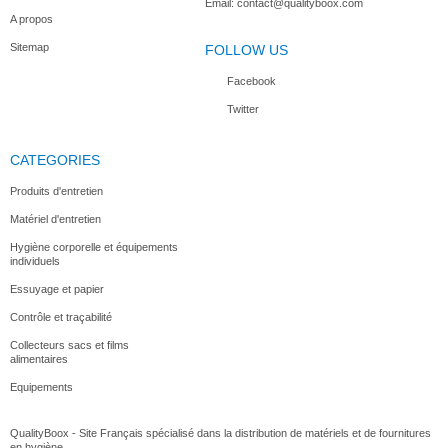
Email:
contact@qualityboox.com
A propos
Sitemap
FOLLOW US
Facebook
Twitter
CATEGORIES
Produits d'entretien
Matériel d'entretien
Hygiène corporelle et équipements
individuels
Essuyage et papier
Contrôle et traçabilité
Collecteurs sacs et films
alimentaires
Equipements
QualityBoox - Site Français spécialisé dans la distribution de matériels et de fournitures
en hygiène