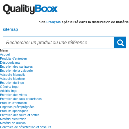
Site
Français
spécialisé dans la distribution de
matériels 
sitemap
Menu
Accueil
Produits d'entretien
Désodorisants
Entretien des sanitaires
Entretien de la vaisselle
Vaisselle Manuelle
Vaisselle Machine
Entretien du linge
Général linge
Additifs linge
Entretien des vitres
Entretien des sols et surfaces
Produits d'entretien
Lingettes préimprégnées
Produits spécifiques
Entretien des fours et hottes
Matériel d'entretien
Matériel de dilution
Centrales de désinfection et doseurs