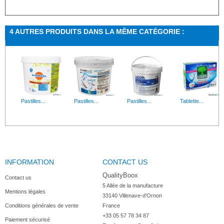
4 AUTRES PRODUITS DANS LA MÊME CATÉGORIE :
Pastilles...
Pastilles...
Pastilles...
Tablette...
INFORMATION
CONTACT US
QualityBoox
Contact us
5 Allée de la manufacture

Mentions légales
33140 Villenave-d'Ornon

Conditions générales de vente
France
+33 05 57 78 34 87
Paiement sécurisé