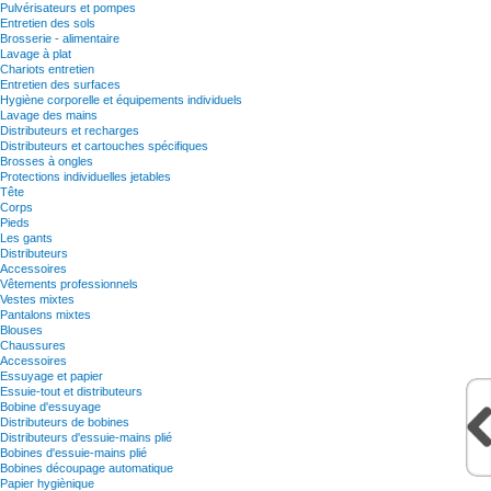
Pulvérisateurs et pompes
Entretien des sols
Brosserie - alimentaire
Lavage à plat
Chariots entretien
Entretien des surfaces
Hygiène corporelle et équipements individuels
Lavage des mains
Distributeurs et recharges
Distributeurs et cartouches spécifiques
Brosses à ongles
Protections individuelles jetables
Tête
Corps
Pieds
Les gants
Distributeurs
Accessoires
Vêtements professionnels
Vestes mixtes
Pantalons mixtes
Blouses
Chaussures
Accessoires
Essuyage et papier
Essuie-tout et distributeurs
Bobine d'essuyage
Distributeurs de bobines
Distributeurs d'essuie-mains plié
Bobines d'essuie-mains plié
Bobines découpage automatique
Papier hygiènique