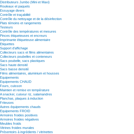
Distributeurs Jumbo (Mini et Maxi)
Rouleaux et paquets
Essuyage divers
Contrôle et traçabilité
Contrôle du nettoyage et de la désinfection
Plats témoins et rangements
Testeurs
Contrôle des températures et mesures
Pinces étiqueteuses et encreurs
Imprimante étiqueteuse alimentaire
Etiquettes
Support d'affichage
Collecteurs sacs et films alimentaires
Collecteurs poubelles et conteneurs
Sacs poubelle, sacs plastiques
Sacs haute densité
Sacs basse densité
Films alimentaires, aluminium et housses
Equipements
Equipements CHAUD
Fours, cuisson
Maintien et remise en température
A snacker, cuiseur riz, salamandres
Planchas, plaques à induction
Friteuses
Autres équipements chauds
Equipements FROID
Armoires froides positives
Armoires froides négatives
Meubles froids
Vitrines froides murales
Présentoirs à ingrédients / vitrinettes