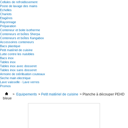
Cellules de refroidissement
Poste de lavage des mains
Echelles
Chariots
Etagères
Rayonnage
Préparation
Conteneur et boite isotherme
Conteneurs et boîtes Sherpa
Conteneurs et boîtes Kangabox
Accessoires conteneurs
Bacs plastique
Petit matériel de cuisine
Lutte contre les nuisibles
Bacs inox
Tables inox
Tables inox avec dosseret
Tables inox sans dosseret
Armoire de stérilisation couteaux
Seche main electrique
Lave vaisselle - Lave verres
Promos
>
Equipements
>
Petit matériel de cuisine
>
Planche à découper PEHD
bleue