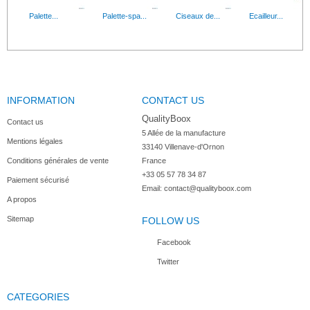
Gants de ménage réutilisables jaune. Vendu en...
Conteneur isotherme KANGAB
Palette...
Palette-spa...
Ciseaux de...
Ecailleur...
Gants Latex...
INFORMATION
GANTS LATEX POUDRÉS Boite de 100 Gants
CONTACT US
Cadre...
Éplucheur...
Entonnoir...
Écumoire...
QualityBoox
Contact us
5 Allée de la manufacture

Mentions légales
33140 Villenave-d'Ornon

Conditions générales de vente
France
+33 05 57 78 34 87
Paiement sécurisé
Moufles de...
Pince...
Ouvre boite...
Ouvre boite...
Email:
contact@qualityboox.com
A propos
Sitemap
FOLLOW US
Facebook
Twitter
Planches à...
Planche à...
Planche à...
Planche à...
CATEGORIES