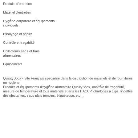
Produits d'entretien
Matériel d'entretien
Toile de...
Manique en...
Aiguiseur...
Manne...
Hygiène corporelle et équipements
individuels
Essuyage et papier
Contrôle et traçabilité
Collecteurs sacs et films
alimentaires
Equipements
QualityBoox - Site Français spécialisé dans la distribution de matériels et de fournitures
en hygiène
Produits et équipements d’hygiène alimentaire QualityBoox, contrôle de traçabilité,
mesure de température et tous matériels et articles HACCP, charlottes à clips, lingettes
désinfectantes, sacs plats témoins, étiqueteuse, etc…