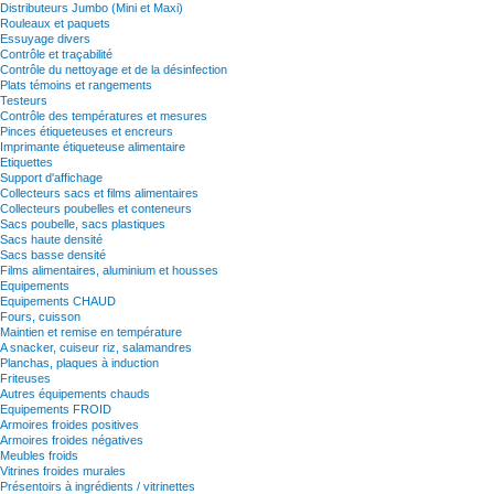
Distributeurs Jumbo (Mini et Maxi)
Rouleaux et paquets
Essuyage divers
Contrôle et traçabilité
Contrôle du nettoyage et de la désinfection
Plats témoins et rangements
Testeurs
Contrôle des températures et mesures
Pinces étiqueteuses et encreurs
Imprimante étiqueteuse alimentaire
Etiquettes
Support d'affichage
Collecteurs sacs et films alimentaires
Collecteurs poubelles et conteneurs
Sacs poubelle, sacs plastiques
Sacs haute densité
Sacs basse densité
Films alimentaires, aluminium et housses
Equipements
Equipements CHAUD
Fours, cuisson
Maintien et remise en température
A snacker, cuiseur riz, salamandres
Planchas, plaques à induction
Friteuses
Autres équipements chauds
Equipements FROID
Armoires froides positives
Armoires froides négatives
Meubles froids
Vitrines froides murales
Présentoirs à ingrédients / vitrinettes