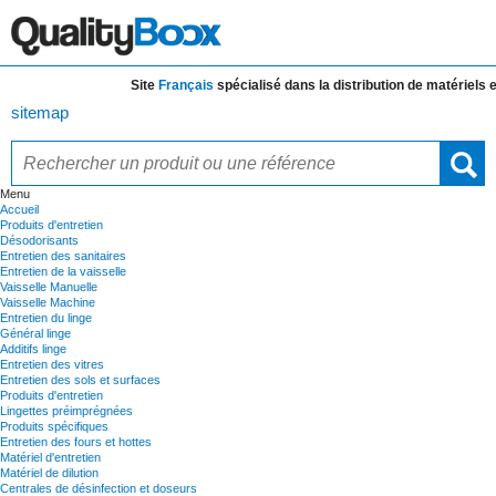
Site
Français
spécialisé dans la distribution de
matériels et de
sitemap
Menu
Accueil
Produits d'entretien
Désodorisants
Entretien des sanitaires
Entretien de la vaisselle
Vaisselle Manuelle
Vaisselle Machine
Entretien du linge
Général linge
Additifs linge
Entretien des vitres
Entretien des sols et surfaces
Produits d'entretien
Lingettes préimprégnées
Produits spécifiques
Entretien des fours et hottes
Matériel d'entretien
Matériel de dilution
Centrales de désinfection et doseurs