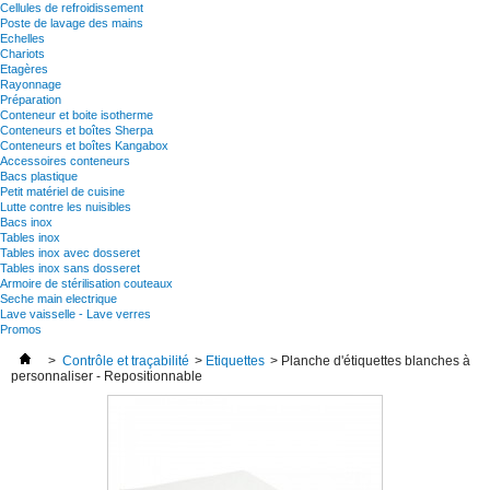
Cellules de refroidissement
Poste de lavage des mains
Echelles
Chariots
Etagères
Rayonnage
Préparation
Conteneur et boite isotherme
Conteneurs et boîtes Sherpa
Conteneurs et boîtes Kangabox
Accessoires conteneurs
Bacs plastique
Petit matériel de cuisine
Lutte contre les nuisibles
Bacs inox
Tables inox
Tables inox avec dosseret
Tables inox sans dosseret
Armoire de stérilisation couteaux
Seche main electrique
Lave vaisselle - Lave verres
Promos
>
Contrôle et traçabilité
>
Etiquettes
>
Planche d'étiquettes blanches à
personnaliser - Repositionnable