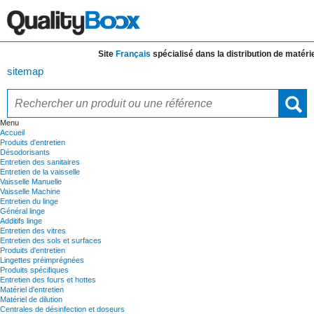
Site
Français
spécialisé dans la distribution de
matériels
sitemap
Menu
Accueil
Produits d'entretien
Désodorisants
Entretien des sanitaires
Entretien de la vaisselle
Vaisselle Manuelle
Vaisselle Machine
Entretien du linge
Général linge
Additifs linge
Entretien des vitres
Entretien des sols et surfaces
Produits d'entretien
Lingettes préimprégnées
Produits spécifiques
Entretien des fours et hottes
Matériel d'entretien
Matériel de dilution
Centrales de désinfection et doseurs