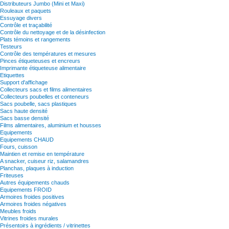
Distributeurs Jumbo (Mini et Maxi)
Rouleaux et paquets
Essuyage divers
Contrôle et traçabilité
Contrôle du nettoyage et de la désinfection
Plats témoins et rangements
Testeurs
Contrôle des températures et mesures
Pinces étiqueteuses et encreurs
Imprimante étiqueteuse alimentaire
Etiquettes
Support d'affichage
Collecteurs sacs et films alimentaires
Collecteurs poubelles et conteneurs
Sacs poubelle, sacs plastiques
Sacs haute densité
Sacs basse densité
Films alimentaires, aluminium et housses
Equipements
Equipements CHAUD
Fours, cuisson
Maintien et remise en température
A snacker, cuiseur riz, salamandres
Planchas, plaques à induction
Friteuses
Autres équipements chauds
Equipements FROID
Armoires froides positives
Armoires froides négatives
Meubles froids
Vitrines froides murales
Présentoirs à ingrédients / vitrinettes