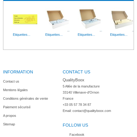
Etiquettes...
Etiquettes...
Etiquettes...
Etiquettes...
INFORMATION
CONTACT US
QualityBoox
Contact us
5 Allée de la manufacture

Mentions légales
33140 Villenave-d'Ornon

Conditions générales de vente
France
+33 05 57 78 34 87
Paiement sécurisé
Email:
contact@qualityboox.com
A propos
Sitemap
FOLLOW US
Facebook