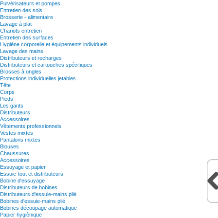
Pulvérisateurs et pompes
Entretien des sols
Brosserie - alimentaire
Lavage à plat
Chariots entretien
Entretien des surfaces
Hygiène corporelle et équipements individuels
Lavage des mains
Distributeurs et recharges
Distributeurs et cartouches spécifiques
Brosses à ongles
Protections individuelles jetables
Tête
Corps
Pieds
Les gants
Distributeurs
Accessoires
Vêtements professionnels
Vestes mixtes
Pantalons mixtes
Blouses
Chaussures
Accessoires
Essuyage et papier
Essuie-tout et distributeurs
Bobine d'essuyage
Distributeurs de bobines
Distributeurs d'essuie-mains plié
Bobines d'essuie-mains plié
Bobines découpage automatique
Papier hygiènique