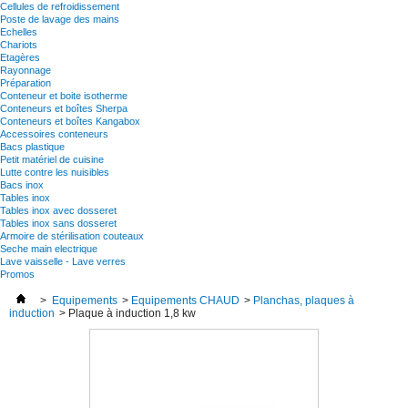
Cellules de refroidissement
Poste de lavage des mains
Echelles
Chariots
Etagères
Rayonnage
Préparation
Conteneur et boite isotherme
Conteneurs et boîtes Sherpa
Conteneurs et boîtes Kangabox
Accessoires conteneurs
Bacs plastique
Petit matériel de cuisine
Lutte contre les nuisibles
Bacs inox
Tables inox
Tables inox avec dosseret
Tables inox sans dosseret
Armoire de stérilisation couteaux
Seche main electrique
Lave vaisselle - Lave verres
Promos
>
Equipements
>
Equipements CHAUD
>
Planchas, plaques à
induction
>
Plaque à induction 1,8 kw