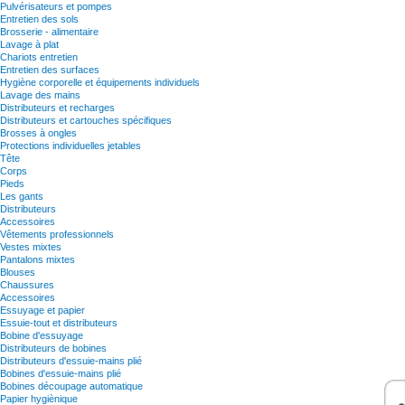
Pulvérisateurs et pompes
Entretien des sols
Brosserie - alimentaire
Lavage à plat
Chariots entretien
Entretien des surfaces
Hygiène corporelle et équipements individuels
Lavage des mains
Distributeurs et recharges
Distributeurs et cartouches spécifiques
Brosses à ongles
Protections individuelles jetables
Tête
Corps
Pieds
Les gants
Distributeurs
Accessoires
Vêtements professionnels
Vestes mixtes
Pantalons mixtes
Blouses
Chaussures
Accessoires
Essuyage et papier
Essuie-tout et distributeurs
Bobine d'essuyage
Distributeurs de bobines
Distributeurs d'essuie-mains plié
Bobines d'essuie-mains plié
Bobines découpage automatique
Papier hygiènique