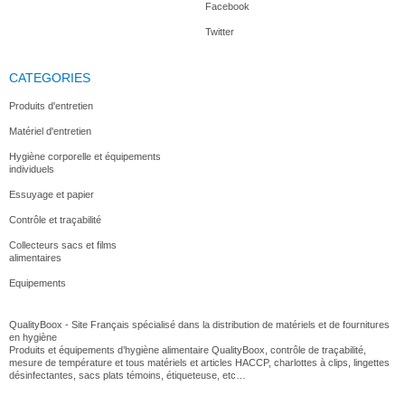
Facebook
Twitter
CATEGORIES
Produits d'entretien
Matériel d'entretien
Hygiène corporelle et équipements
individuels
Essuyage et papier
Contrôle et traçabilité
Collecteurs sacs et films
alimentaires
Equipements
QualityBoox - Site Français spécialisé dans la distribution de matériels et de fournitures
en hygiène
Produits et équipements d’hygiène alimentaire QualityBoox, contrôle de traçabilité,
mesure de température et tous matériels et articles HACCP, charlottes à clips, lingettes
désinfectantes, sacs plats témoins, étiqueteuse, etc…