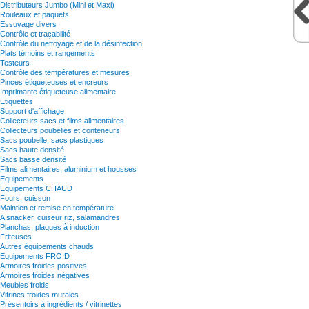
Distributeurs Jumbo (Mini et Maxi)
Rouleaux et paquets
Essuyage divers
Contrôle et traçabilité
Contrôle du nettoyage et de la désinfection
Plats témoins et rangements
Testeurs
Contrôle des températures et mesures
Pinces étiqueteuses et encreurs
Imprimante étiqueteuse alimentaire
Etiquettes
Support d'affichage
Collecteurs sacs et films alimentaires
Collecteurs poubelles et conteneurs
Sacs poubelle, sacs plastiques
Sacs haute densité
Sacs basse densité
Films alimentaires, aluminium et housses
Equipements
Equipements CHAUD
Fours, cuisson
Maintien et remise en température
A snacker, cuiseur riz, salamandres
Planchas, plaques à induction
Friteuses
Autres équipements chauds
Equipements FROID
Armoires froides positives
Armoires froides négatives
Meubles froids
Vitrines froides murales
Présentoirs à ingrédients / vitrinettes