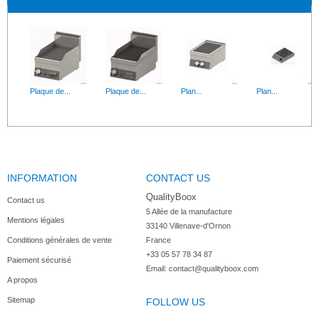
Plaque de...
Plaque de...
Plan...
Plan...
INFORMATION
CONTACT US
Plaque...
Grill...
Plaque...
Réchaud à...
QualityBoox
Contact us
5 Allée de la manufacture

Mentions légales
33140 Villenave-d'Ornon

Conditions générales de vente
France
+33 05 57 78 34 87
Paiement sécurisé
Email:
contact@qualityboox.com
A propos
Sitemap
FOLLOW US