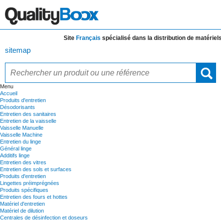
Site
Français
spécialisé dans la distribution de
matériels e
sitemap
Menu
Accueil
Produits d'entretien
Désodorisants
Entretien des sanitaires
Entretien de la vaisselle
Vaisselle Manuelle
Vaisselle Machine
Entretien du linge
Général linge
Additifs linge
Entretien des vitres
Entretien des sols et surfaces
Produits d'entretien
Lingettes préimprégnées
Produits spécifiques
Entretien des fours et hottes
Matériel d'entretien
Matériel de dilution
Centrales de désinfection et doseurs