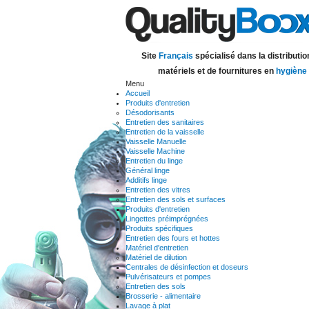
Site
Français
spécialisé dans la distributio
matériels et de fournitures en
hygiène
Menu
Accueil
Produits d'entretien
Désodorisants
Entretien des sanitaires
Entretien de la vaisselle
Vaisselle Manuelle
Vaisselle Machine
Entretien du linge
Général linge
Additifs linge
Entretien des vitres
Entretien des sols et surfaces
Produits d'entretien
Lingettes préimprégnées
Produits spécifiques
Entretien des fours et hottes
Matériel d'entretien
Matériel de dilution
Centrales de désinfection et doseurs
Pulvérisateurs et pompes
Entretien des sols
Brosserie - alimentaire
Lavage à plat