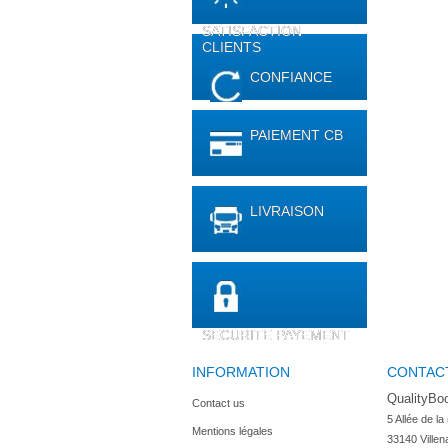
SATISFACTION
CLIENTS
CONFIANCE
PAIEMENT CB
LIVRAISON
SECURITE PAYEMENT
INFORMATION
CONTAC
QualityBo
Contact us
5 Allée de la
Mentions légales
33140 Villen