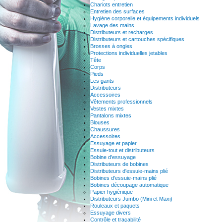
Chariots entretien
Entretien des surfaces
Hygiène corporelle et équipements individuels
Lavage des mains
Distributeurs et recharges
Distributeurs et cartouches spécifiques
Brosses à ongles
Protections individuelles jetables
Tête
Corps
Pieds
Les gants
Distributeurs
Accessoires
Vêtements professionnels
Vestes mixtes
Pantalons mixtes
Blouses
Chaussures
Accessoires
Essuyage et papier
Essuie-tout et distributeurs
Bobine d'essuyage
Distributeurs de bobines
Distributeurs d'essuie-mains plié
Bobines d'essuie-mains plié
Bobines découpage automatique
Papier hygiènique
Distributeurs Jumbo (Mini et Maxi)
Rouleaux et paquets
Essuyage divers
Contrôle et traçabilité