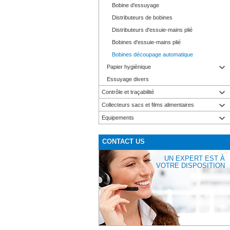
Bobine d'essuyage
Distributeurs de bobines
Distributeurs d'essuie-mains plié
Bobines d'essuie-mains plié
Bobines découpage automatique
Papier hygiènique
Essuyage divers
Contrôle et traçabilité
Collecteurs sacs et films alimentaires
Equipements
CONTACT US
UN EXPERT EST À
VOTRE DISPOSITION