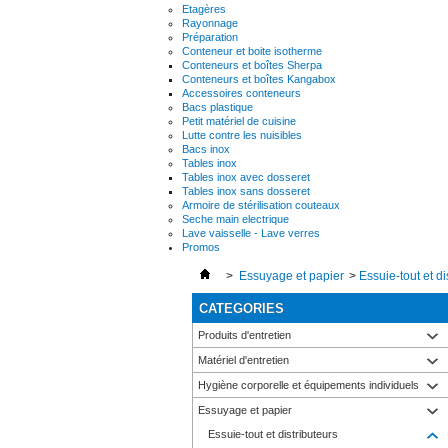
Etagères
Rayonnage
Préparation
Conteneur et boite isotherme
Conteneurs et boîtes Sherpa
Conteneurs et boîtes Kangabox
Accessoires conteneurs
Bacs plastique
Petit matériel de cuisine
Lutte contre les nuisibles
Bacs inox
Tables inox
Tables inox avec dosseret
Tables inox sans dosseret
Armoire de stérilisation couteaux
Seche main electrique
Lave vaisselle - Lave verres
Promos
>
Essuyage et papier
>
Essuie-tout et di
CATEGORIES
Produits d'entretien
Matériel d'entretien
Hygiène corporelle et équipements individuels
Essuyage et papier
Essuie-tout et distributeurs