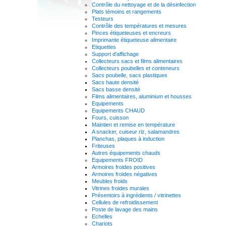
Contrôle du nettoyage et de la désinfection
Plats témoins et rangements
Testeurs
Contrôle des températures et mesures
Pinces étiqueteuses et encreurs
Imprimante étiqueteuse alimentaire
Etiquettes
Support d'affichage
Collecteurs sacs et films alimentaires
Collecteurs poubelles et conteneurs
Sacs poubelle, sacs plastiques
Sacs haute densité
Sacs basse densité
Films alimentaires, aluminium et housses
Equipements
Equipements CHAUD
Fours, cuisson
Maintien et remise en température
A snacker, cuiseur riz, salamandres
Planchas, plaques à induction
Friteuses
Autres équipements chauds
Equipements FROID
Armoires froides positives
Armoires froides négatives
Meubles froids
Vitrines froides murales
Présentoirs à ingrédients / vitrinettes
Cellules de refroidissement
Poste de lavage des mains
Echelles
Chariots