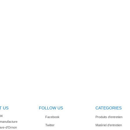
T US
FOLLOW US
CATEGORIES
ox
Facebook
Produits d'entretien
 manufacture

Twitter
Matériel d'entretien
ave-d'Ornon
