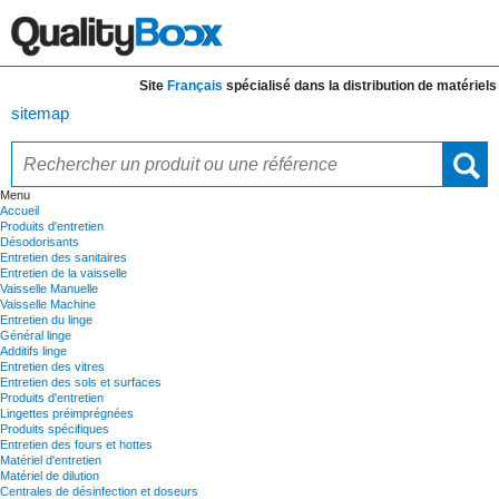
Site
Français
spécialisé dans la distribution de
matériels et
sitemap
Menu
Accueil
Produits d'entretien
Désodorisants
Entretien des sanitaires
Entretien de la vaisselle
Vaisselle Manuelle
Vaisselle Machine
Entretien du linge
Général linge
Additifs linge
Entretien des vitres
Entretien des sols et surfaces
Produits d'entretien
Lingettes préimprégnées
Produits spécifiques
Entretien des fours et hottes
Matériel d'entretien
Matériel de dilution
Centrales de désinfection et doseurs