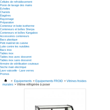
Cellules de refroidissement
Poste de lavage des mains
Echelles
Chariots
Etagères
Rayonnage
Préparation
Conteneur et boite isotherme
Conteneurs et boîtes Sherpa
Conteneurs et boîtes Kangabox
Accessoires conteneurs
Bacs plastique
Petit matériel de cuisine
Lutte contre les nuisibles
Bacs inox
Tables inox
Tables inox avec dosseret
Tables inox sans dosseret
Armoire de stérilisation couteaux
Seche main electrique
Lave vaisselle - Lave verres
Promos
>
Equipements
>
Equipements FROID
>
Vitrines froides
murales
>
Vitrine réfrigérée à poser