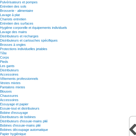
Pulvérisateurs et pompes
Entretien des sols
Brosserie - alimentaire
Lavage à plat
Chariots entretien
Entretien des surfaces
Hygiène corporelle et équipements individuels
Lavage des mains
Distributeurs et recharges
Distributeurs et cartouches spécifiques
Brosses à ongles
Protections individuelles jetables
Tête
Corps
Pieds
Les gants
Distributeurs
Accessoires
Vêtements professionnels
Vestes mixtes
Pantalons mixtes
Blouses
Chaussures
Accessoires
Essuyage et papier
Essuie-tout et distributeurs
Bobine d'essuyage
Distributeurs de bobines
Distributeurs d'essuie-mains plié
Bobines d'essuie-mains plié
Bobines découpage automatique
Papier hygiènique