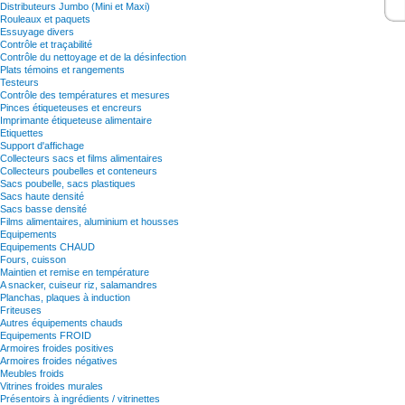
Distributeurs Jumbo (Mini et Maxi)
Rouleaux et paquets
Essuyage divers
Contrôle et traçabilité
Contrôle du nettoyage et de la désinfection
Plats témoins et rangements
Testeurs
Contrôle des températures et mesures
Pinces étiqueteuses et encreurs
Imprimante étiqueteuse alimentaire
Etiquettes
Support d'affichage
Collecteurs sacs et films alimentaires
Collecteurs poubelles et conteneurs
Sacs poubelle, sacs plastiques
Sacs haute densité
Sacs basse densité
Films alimentaires, aluminium et housses
Equipements
Equipements CHAUD
Fours, cuisson
Maintien et remise en température
A snacker, cuiseur riz, salamandres
Planchas, plaques à induction
Friteuses
Autres équipements chauds
Equipements FROID
Armoires froides positives
Armoires froides négatives
Meubles froids
Vitrines froides murales
Présentoirs à ingrédients / vitrinettes