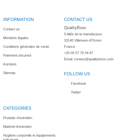
INFORMATION
CONTACT US
QualityBoox
Contact us
5 Allée de la manufacture

Mentions légales
33140 Villenave-d'Ornon

Conditions générales de vente
France
+33 05 57 78 34 87
Paiement sécurisé
Email:
contact@qualityboox.com
A propos
Sitemap
FOLLOW US
Facebook
Twitter
CATEGORIES
Produits d'entretien
Matériel d'entretien
Hygiène corporelle et équipements
individuels