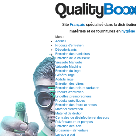
Site
Français
spécialisé dans la distributio
matériels et de fournitures en
hygiène
Menu
Accueil
Produits d'entretien
Désodorisants
Entretien des sanitaires
Entretien de la vaisselle
Vaisselle Manuelle
Vaisselle Machine
Entretien du linge
Général linge
Additifs linge
Entretien des vitres
Entretien des sols et surfaces
Produits d'entretien
Lingettes préimprégnées
Produits spécifiques
Entretien des fours et hottes
Matériel d'entretien
Matériel de dilution
Centrales de désinfection et doseurs
Pulvérisateurs et pompes
Entretien des sols
Brosserie - alimentaire
Lavage à plat