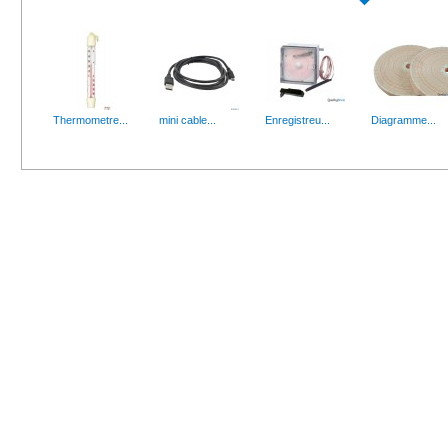
Manchettes...
Planche à...
Manchettes PE opaque imperméable jetable
Planche à découper polyéthylène
Thermometre...
mini cable...
Enregistreu...
Diagramme...
Support...
Crème...
Support mural pour raclette, balai, brosse A 3...
Descriptif : La lotion liquide l
AW-Mètre...
Coupelles...
AW-Mètre...
AW-Mètre...