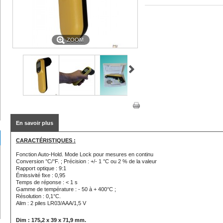
ZOOM
En savoir plus
CARACTÉRISTIQUES :
Fonction Auto-Hold. Mode Lock pour mesures en continu
Conversion °C/°F. ; Précision : +/- 1 °C ou 2 % de la valeur
Rapport optique : 9:1
Émissivité fixe : 0,95
Temps de réponse : < 1 s
Gamme de température : - 50 à + 400°C ;
Résolution : 0,1°C.
Alim : 2 piles LR03/AAA/1,5 V
Dim : 175,2 x 39 x 71,9 mm.