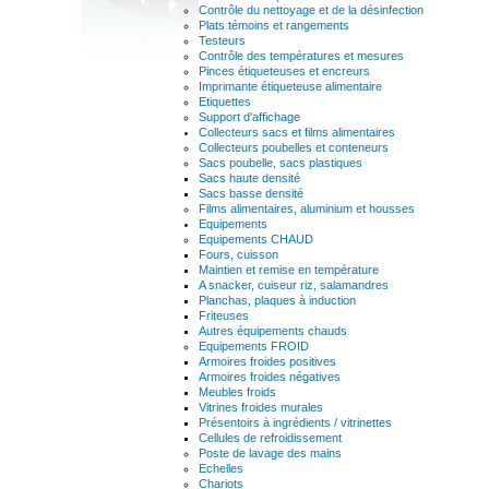
Contrôle du nettoyage et de la désinfection
Plats témoins et rangements
Testeurs
Contrôle des températures et mesures
Pinces étiqueteuses et encreurs
Imprimante étiqueteuse alimentaire
Etiquettes
Support d'affichage
Collecteurs sacs et films alimentaires
Collecteurs poubelles et conteneurs
Sacs poubelle, sacs plastiques
Sacs haute densité
Sacs basse densité
Films alimentaires, aluminium et housses
Equipements
Equipements CHAUD
Fours, cuisson
Maintien et remise en température
A snacker, cuiseur riz, salamandres
Planchas, plaques à induction
Friteuses
Autres équipements chauds
Equipements FROID
Armoires froides positives
Armoires froides négatives
Meubles froids
Vitrines froides murales
Présentoirs à ingrédients / vitrinettes
Cellules de refroidissement
Poste de lavage des mains
Echelles
Chariots