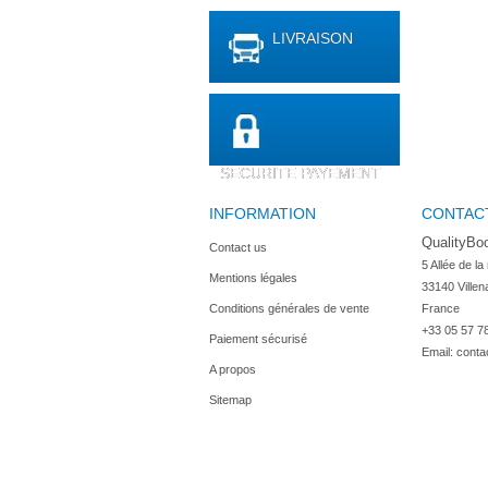
LIVRAISON
SECURITE PAYEMENT
INFORMATION
CONTAC
QualityBo
Contact us
5 Allée de la
Mentions légales
33140 Villen
Conditions générales de vente
France
+33 05 57 7
Paiement sécurisé
Email:
conta
A propos
Sitemap