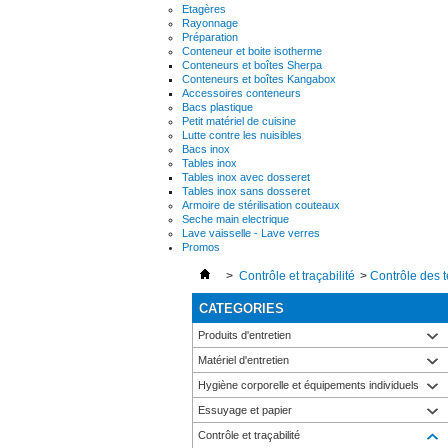
Etagères
Rayonnage
Préparation
Conteneur et boite isotherme
Conteneurs et boîtes Sherpa
Conteneurs et boîtes Kangabox
Accessoires conteneurs
Bacs plastique
Petit matériel de cuisine
Lutte contre les nuisibles
Bacs inox
Tables inox
Tables inox avec dosseret
Tables inox sans dosseret
Armoire de stérilisation couteaux
Seche main electrique
Lave vaisselle - Lave verres
Promos
>
Contrôle et traçabilité
>
Contrôle des 
CATEGORIES
Produits d'entretien
Matériel d'entretien
Hygiène corporelle et équipements individuels
Essuyage et papier
Contrôle et traçabilité