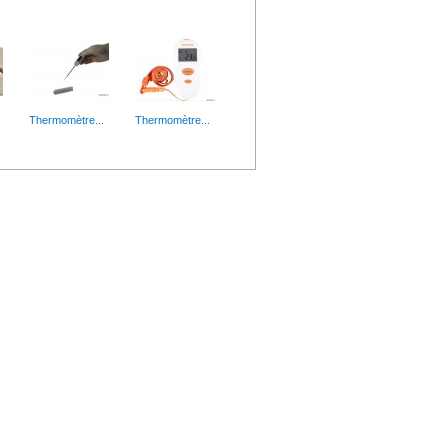
 haute...
Thermomètre...
Thermomètre...
avante pour les...
Plume noire...
Enregistreu...