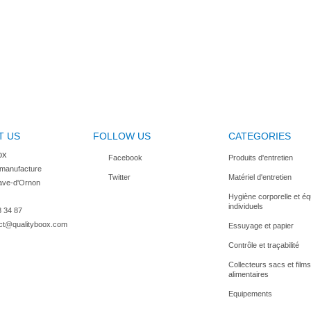
T US
FOLLOW US
CATEGORIES
ox
Facebook
Produits d'entretien
 manufacture

Twitter
Matériel d'entretien
ave-d'Ornon

Hygiène corporelle et é
individuels
8 34 87
ct@qualityboox.com
Essuyage et papier
Contrôle et traçabilité
Collecteurs sacs et films
alimentaires
Equipements