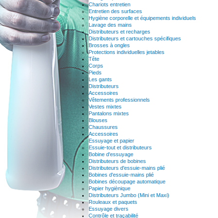
Chariots entretien
Entretien des surfaces
Hygiène corporelle et équipements individuels
Lavage des mains
Distributeurs et recharges
Distributeurs et cartouches spécifiques
Brosses à ongles
Protections individuelles jetables
Tête
Corps
Pieds
Les gants
Distributeurs
Accessoires
Vêtements professionnels
Vestes mixtes
Pantalons mixtes
Blouses
Chaussures
Accessoires
Essuyage et papier
Essuie-tout et distributeurs
Bobine d'essuyage
Distributeurs de bobines
Distributeurs d'essuie-mains plié
Bobines d'essuie-mains plié
Bobines découpage automatique
Papier hygiènique
Distributeurs Jumbo (Mini et Maxi)
Rouleaux et paquets
Essuyage divers
Contrôle et traçabilité