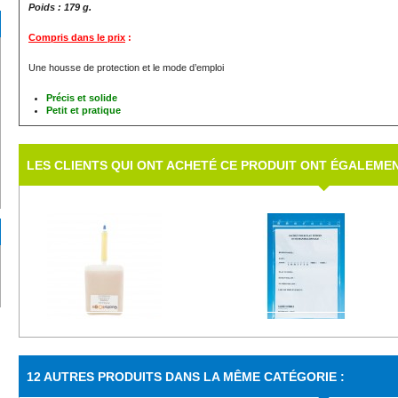
Poids : 179 g.
Compris dans le prix
:
Une housse de protection et le mode d’emploi
Précis et solide
Petit et pratique
LES CLIENTS QUI ONT ACHETÉ CE PRODUIT ONT ÉGALEMEN
Antibactérie...
Sacs...
12 AUTRES PRODUITS DANS LA MÊME CATÉGORIE :
Descriptif : L'antibactérien liquide est un...
Pour conserver et noter vos plats 