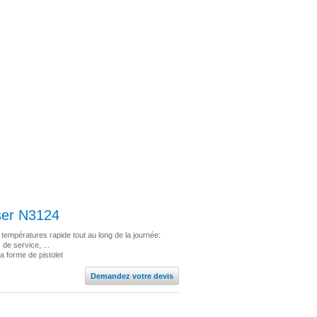
ser N3124
 températures rapide tout au long de la journée:
 de service, ...
a forme de pistolet
Demandez votre devis