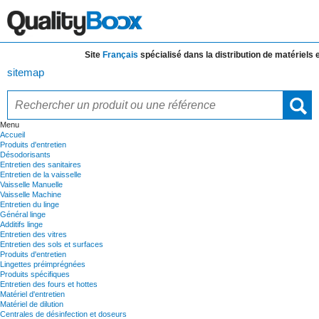
Site
Français
spécialisé dans la distribution de
matériels et d
sitemap
Menu
Accueil
Produits d'entretien
Désodorisants
Entretien des sanitaires
Entretien de la vaisselle
Vaisselle Manuelle
Vaisselle Machine
Entretien du linge
Général linge
Additifs linge
Entretien des vitres
Entretien des sols et surfaces
Produits d'entretien
Lingettes préimprégnées
Produits spécifiques
Entretien des fours et hottes
Matériel d'entretien
Matériel de dilution
Centrales de désinfection et doseurs