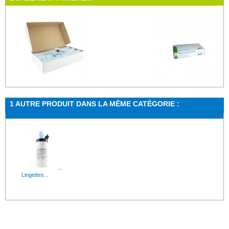
Etiquettes...
Boite de 100...
1 AUTRE PRODUIT DANS LA MÊME CATÉGORIE :
Etiquettes pré-imprimées, idéales pour indiquer...
100 Gants vinyle non-poudrés
Lavette...
Film...
Sachet de 5 Lavette microfibre - 270 g / m²...
Dimensions : 45cm X 300m Film ét
Lingettes...
Lames gélosées
Lavette non...