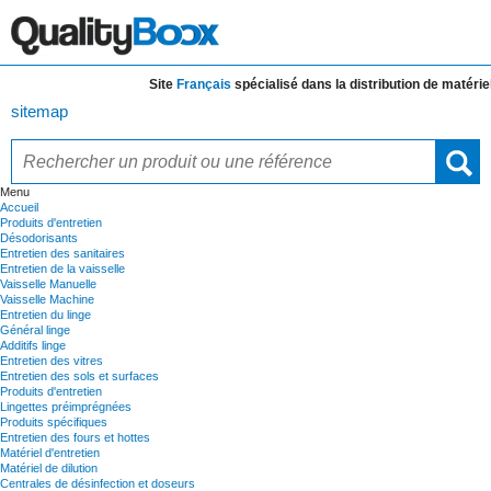
Site
Français
spécialisé dans la distribution de
matériels 
sitemap
Menu
Accueil
Produits d'entretien
Désodorisants
Entretien des sanitaires
Entretien de la vaisselle
Vaisselle Manuelle
Vaisselle Machine
Entretien du linge
Général linge
Additifs linge
Entretien des vitres
Entretien des sols et surfaces
Produits d'entretien
Lingettes préimprégnées
Produits spécifiques
Entretien des fours et hottes
Matériel d'entretien
Matériel de dilution
Centrales de désinfection et doseurs