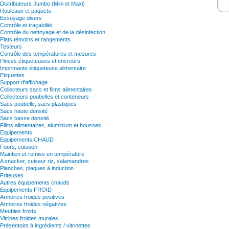
Distributeurs Jumbo (Mini et Maxi)
Rouleaux et paquets
Essuyage divers
Contrôle et traçabilité
Contrôle du nettoyage et de la désinfection
Plats témoins et rangements
Testeurs
Contrôle des températures et mesures
Pinces étiqueteuses et encreurs
Imprimante étiqueteuse alimentaire
Etiquettes
Support d'affichage
Collecteurs sacs et films alimentaires
Collecteurs poubelles et conteneurs
Sacs poubelle, sacs plastiques
Sacs haute densité
Sacs basse densité
Films alimentaires, aluminium et housses
Equipements
Equipements CHAUD
Fours, cuisson
Maintien et remise en température
A snacker, cuiseur riz, salamandres
Planchas, plaques à induction
Friteuses
Autres équipements chauds
Equipements FROID
Armoires froides positives
Armoires froides négatives
Meubles froids
Vitrines froides murales
Présentoirs à ingrédients / vitrinettes