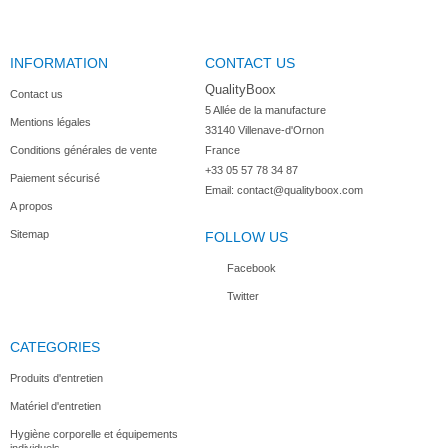
INFORMATION
CONTACT US
QualityBoox
Contact us
5 Allée de la manufacture

Mentions légales
33140 Villenave-d'Ornon

Conditions générales de vente
France
+33 05 57 78 34 87
Paiement sécurisé
Email:
contact@qualityboox.com
A propos
Sitemap
FOLLOW US
Facebook
Twitter
CATEGORIES
Produits d'entretien
Matériel d'entretien
Hygiène corporelle et équipements