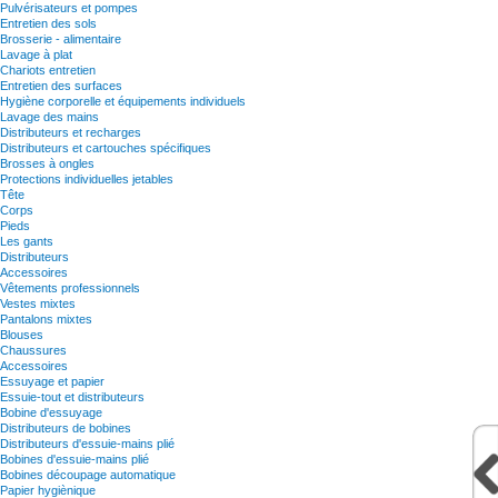
Pulvérisateurs et pompes
Entretien des sols
Brosserie - alimentaire
Lavage à plat
Chariots entretien
Entretien des surfaces
Hygiène corporelle et équipements individuels
Lavage des mains
Distributeurs et recharges
Distributeurs et cartouches spécifiques
Brosses à ongles
Protections individuelles jetables
Tête
Corps
Pieds
Les gants
Distributeurs
Accessoires
Vêtements professionnels
Vestes mixtes
Pantalons mixtes
Blouses
Chaussures
Accessoires
Essuyage et papier
Essuie-tout et distributeurs
Bobine d'essuyage
Distributeurs de bobines
Distributeurs d'essuie-mains plié
Bobines d'essuie-mains plié
Bobines découpage automatique
Papier hygiènique