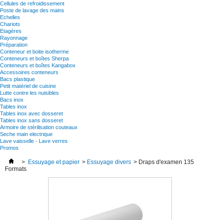
Cellules de refroidissement
Poste de lavage des mains
Echelles
Chariots
Etagères
Rayonnage
Préparation
Conteneur et boite isotherme
Conteneurs et boîtes Sherpa
Conteneurs et boîtes Kangabox
Accessoires conteneurs
Bacs plastique
Petit matériel de cuisine
Lutte contre les nuisibles
Bacs inox
Tables inox
Tables inox avec dosseret
Tables inox sans dosseret
Armoire de stérilisation couteaux
Seche main electrique
Lave vaisselle - Lave verres
Promos
>
Essuyage et papier
>
Essuyage divers
>
Draps d'examen 135
Formats