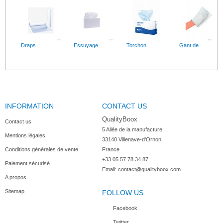
Draps...
Essuyage...
Torchon...
Gant de...
INFORMATION
CONTACT US
QualityBoox
Contact us
5 Allée de la manufacture

Mentions légales
33140 Villenave-d'Ornon

Conditions générales de vente
France
+33 05 57 78 34 87
Paiement sécurisé
Email:
contact@qualityboox.com
A propos
Sitemap
FOLLOW US
Facebook
Twitter