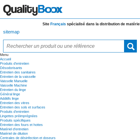
Site
Français
spécialisé dans la distribution de
matériels 
sitemap
Menu
Accueil
Produits d'entretien
Désodorisants
Entretien des sanitaires
Entretien de la vaisselle
Vaisselle Manuelle
Vaisselle Machine
Entretien du linge
Général linge
Additifs linge
Entretien des vitres
Entretien des sols et surfaces
Produits d'entretien
Lingettes préimprégnées
Produits spécifiques
Entretien des fours et hottes
Matériel d'entretien
Matériel de dilution
Centrales de désinfection et doseurs