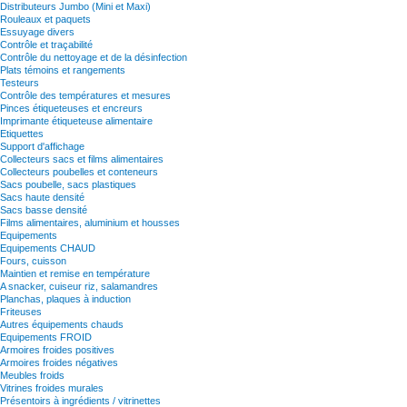
Distributeurs Jumbo (Mini et Maxi)
Rouleaux et paquets
Essuyage divers
Contrôle et traçabilité
Contrôle du nettoyage et de la désinfection
Plats témoins et rangements
Testeurs
Contrôle des températures et mesures
Pinces étiqueteuses et encreurs
Imprimante étiqueteuse alimentaire
Etiquettes
Support d'affichage
Collecteurs sacs et films alimentaires
Collecteurs poubelles et conteneurs
Sacs poubelle, sacs plastiques
Sacs haute densité
Sacs basse densité
Films alimentaires, aluminium et housses
Equipements
Equipements CHAUD
Fours, cuisson
Maintien et remise en température
A snacker, cuiseur riz, salamandres
Planchas, plaques à induction
Friteuses
Autres équipements chauds
Equipements FROID
Armoires froides positives
Armoires froides négatives
Meubles froids
Vitrines froides murales
Présentoirs à ingrédients / vitrinettes