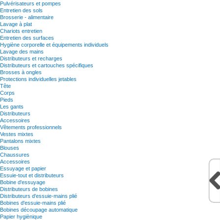
Pulvérisateurs et pompes
Entretien des sols
Brosserie - alimentaire
Lavage à plat
Chariots entretien
Entretien des surfaces
Hygiène corporelle et équipements individuels
Lavage des mains
Distributeurs et recharges
Distributeurs et cartouches spécifiques
Brosses à ongles
Protections individuelles jetables
Tête
Corps
Pieds
Les gants
Distributeurs
Accessoires
Vêtements professionnels
Vestes mixtes
Pantalons mixtes
Blouses
Chaussures
Accessoires
Essuyage et papier
Essuie-tout et distributeurs
Bobine d'essuyage
Distributeurs de bobines
Distributeurs d'essuie-mains plié
Bobines d'essuie-mains plié
Bobines découpage automatique
Papier hygiènique