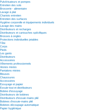
Pulvérisateurs et pompes
Entretien des sols
Brosserie - alimentaire
Lavage à plat
Chariots entretien
Entretien des surfaces
Hygiène corporelle et équipements individuels
Lavage des mains
Distributeurs et recharges
Distributeurs et cartouches spécifiques
Brosses à ongles
Protections individuelles jetables
Tête
Corps
Pieds
Les gants
Distributeurs
Accessoires
Vêtements professionnels
Vestes mixtes
Pantalons mixtes
Blouses
Chaussures
Accessoires
Essuyage et papier
Essuie-tout et distributeurs
Bobine d'essuyage
Distributeurs de bobines
Distributeurs d'essuie-mains plié
Bobines d'essuie-mains plié
Bobines découpage automatique
Papier hygiènique