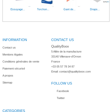
Essuyage...
Torchon...
Gant de...
Draps...
INFORMATION
CONTACT US
QualityBoox
Contact us
5 Allée de la manufacture

Mentions légales
33140 Villenave-d'Ornon

Conditions générales de vente
France
+33 05 57 78 34 87
Paiement sécurisé
Email:
contact@qualityboox.com
A propos
Sitemap
FOLLOW US
Facebook
Twitter
CATEGORIES