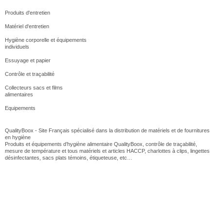
Produits d'entretien
Matériel d'entretien
Hygiène corporelle et équipements
individuels
Essuyage et papier
Contrôle et traçabilité
Collecteurs sacs et films
alimentaires
Equipements
QualityBoox - Site Français spécialisé dans la distribution de matériels et de fournitures
en hygiène
Produits et équipements d’hygiène alimentaire QualityBoox, contrôle de traçabilité,
mesure de température et tous matériels et articles HACCP, charlottes à clips, lingettes
désinfectantes, sacs plats témoins, étiqueteuse, etc…