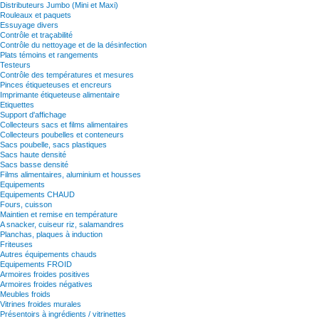
Distributeurs Jumbo (Mini et Maxi)
Rouleaux et paquets
Essuyage divers
Contrôle et traçabilité
Contrôle du nettoyage et de la désinfection
Plats témoins et rangements
Testeurs
Contrôle des températures et mesures
Pinces étiqueteuses et encreurs
Imprimante étiqueteuse alimentaire
Etiquettes
Support d'affichage
Collecteurs sacs et films alimentaires
Collecteurs poubelles et conteneurs
Sacs poubelle, sacs plastiques
Sacs haute densité
Sacs basse densité
Films alimentaires, aluminium et housses
Equipements
Equipements CHAUD
Fours, cuisson
Maintien et remise en température
A snacker, cuiseur riz, salamandres
Planchas, plaques à induction
Friteuses
Autres équipements chauds
Equipements FROID
Armoires froides positives
Armoires froides négatives
Meubles froids
Vitrines froides murales
Présentoirs à ingrédients / vitrinettes