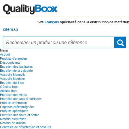
Site
Français
spécialisé dans la distribution de
matériels et 
sitemap
Menu
Accueil
Produits d'entretien
Désodorisants
Entretien des sanitaires
Entretien de la vaisselle
Vaisselle Manuelle
Vaisselle Machine
Entretien du linge
Général linge
Additifs linge
Entretien des vitres
Entretien des sols et surfaces
Produits d'entretien
Lingettes préimprégnées
Produits spécifiques
Entretien des fours et hottes
Matériel d'entretien
Matériel de dilution
Centrales de désinfection et doseurs