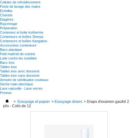
Cellules de refroidissement
Poste de lavage des mains
Echelles
Chariots
Etagères
Rayonnage
Préparation
Conteneur et boite isotherme
Conteneurs et boîtes Sherpa
Conteneurs et boîtes Kangabox
Accessoires conteneurs
Bacs plastique
Petit matériel de cuisine
Lutte contre les nuisibles
Bacs inox
Tables inox
Tables inox avec dosseret
Tables inox sans dosseret
Armoire de stérilisation couteaux
Seche main electrique
Lave vaisselle - Lave verres
Promos
>
Essuyage et papier
>
Essuyage divers
>
Draps d'examen gaufré 2
plis - Colis de 12