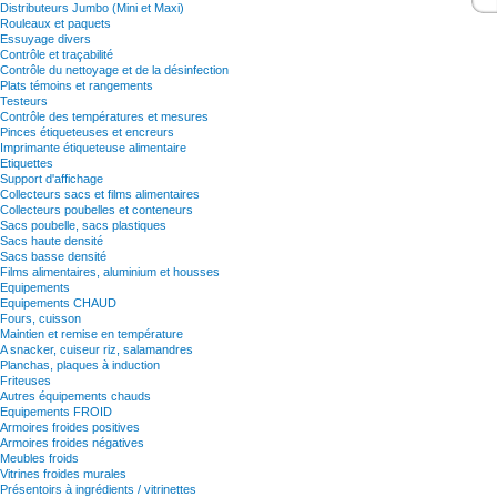
Distributeurs Jumbo (Mini et Maxi)
Rouleaux et paquets
Essuyage divers
Contrôle et traçabilité
Contrôle du nettoyage et de la désinfection
Plats témoins et rangements
Testeurs
Contrôle des températures et mesures
Pinces étiqueteuses et encreurs
Imprimante étiqueteuse alimentaire
Etiquettes
Support d'affichage
Collecteurs sacs et films alimentaires
Collecteurs poubelles et conteneurs
Sacs poubelle, sacs plastiques
Sacs haute densité
Sacs basse densité
Films alimentaires, aluminium et housses
Equipements
Equipements CHAUD
Fours, cuisson
Maintien et remise en température
A snacker, cuiseur riz, salamandres
Planchas, plaques à induction
Friteuses
Autres équipements chauds
Equipements FROID
Armoires froides positives
Armoires froides négatives
Meubles froids
Vitrines froides murales
Présentoirs à ingrédients / vitrinettes