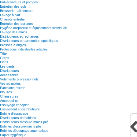
Pulvérisateurs et pompes
Entretien des sols
Brosserie - alimentaire
Lavage à plat
Chariots entretien
Entretien des surfaces
Hygiène corporelle et équipements individuels
Lavage des mains
Distributeurs et recharges
Distributeurs et cartouches spécifiques
Brosses à ongles
Protections individuelles jetables
Tête
Corps
Pieds
Les gants
Distributeurs
Accessoires
Vêtements professionnels
Vestes mixtes
Pantalons mixtes
Blouses
Chaussures
Accessoires
Essuyage et papier
Essuie-tout et distributeurs
Bobine d'essuyage
Distributeurs de bobines
Distributeurs d'essuie-mains plié
Bobines d'essuie-mains plié
Bobines découpage automatique
Papier hygiènique