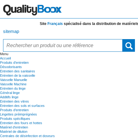
Site
Français
spécialisé dans la distribution de
matériels e
sitemap
Menu
Accueil
Produits d'entretien
Désodorisants
Entretien des sanitaires
Entretien de la vaisselle
Vaisselle Manuelle
Vaisselle Machine
Entretien du linge
Général linge
Additifs linge
Entretien des vitres
Entretien des sols et surfaces
Produits d'entretien
Lingettes préimprégnées
Produits spécifiques
Entretien des fours et hottes
Matériel d'entretien
Matériel de dilution
Centrales de désinfection et doseurs