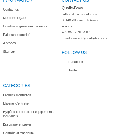
INFORMATION
CONTACT US
Plaque...
Plaque...
QualityBoox
Contact us
5 Allée de la manufacture

Mentions légales
33140 Villenave-d'Ornon

Conditions générales de vente
France
+33 05 57 78 34 87
Paiement sécurisé
Email:
contact@qualityboox.com
A propos
Sitemap
FOLLOW US
Facebook
Twitter
CATEGORIES
Produits d'entretien
Matériel d'entretien
Hygiène corporelle et équipements
individuels
Essuyage et papier
Contrôle et traçabilité