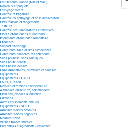
Distributeurs Jumbo (Mini et Maxi)
Rouleaux et paquets
Essuyage divers
Contrôle et traçabilité
Contrôle du nettoyage et de la désinfection
Plats témoins et rangements
Testeurs
Contrôle des températures et mesures
Pinces étiqueteuses et encreurs
Imprimante étiqueteuse alimentaire
Etiquettes
Support d'affichage
Collecteurs sacs et films alimentaires
Collecteurs poubelles et conteneurs
Sacs poubelle, sacs plastiques
Sacs haute densité
Sacs basse densité
Films alimentaires, aluminium et housses
Equipements
Equipements CHAUD
Fours, cuisson
Maintien et remise en température
A snacker, cuiseur riz, salamandres
Planchas, plaques à induction
Friteuses
Autres équipements chauds
Equipements FROID
Armoires froides positives
Armoires froides négatives
Meubles froids
Vitrines froides murales
Présentoirs à ingrédients / vitrinettes