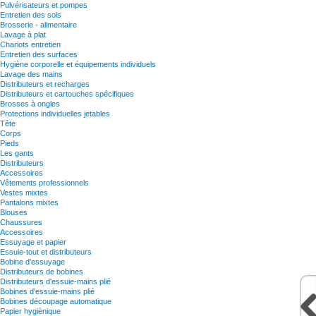
Pulvérisateurs et pompes
Entretien des sols
Brosserie - alimentaire
Lavage à plat
Chariots entretien
Entretien des surfaces
Hygiène corporelle et équipements individuels
Lavage des mains
Distributeurs et recharges
Distributeurs et cartouches spécifiques
Brosses à ongles
Protections individuelles jetables
Tête
Corps
Pieds
Les gants
Distributeurs
Accessoires
Vêtements professionnels
Vestes mixtes
Pantalons mixtes
Blouses
Chaussures
Accessoires
Essuyage et papier
Essuie-tout et distributeurs
Bobine d'essuyage
Distributeurs de bobines
Distributeurs d'essuie-mains plié
Bobines d'essuie-mains plié
Bobines découpage automatique
Papier hygiènique