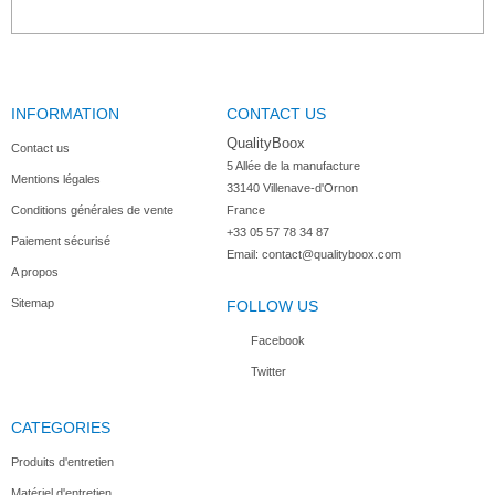
INFORMATION
CONTACT US
Plaque...
Plaque...
QualityBoox
Contact us
5 Allée de la manufacture

Mentions légales
33140 Villenave-d'Ornon

Conditions générales de vente
France
+33 05 57 78 34 87
Paiement sécurisé
Email:
contact@qualityboox.com
A propos
Sitemap
FOLLOW US
Facebook
Twitter
CATEGORIES
Produits d'entretien
Matériel d'entretien