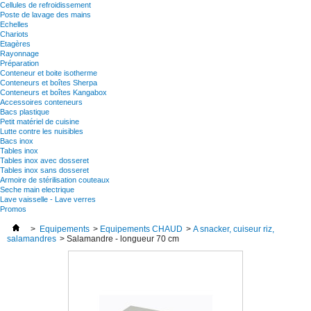
Cellules de refroidissement
Poste de lavage des mains
Echelles
Chariots
Etagères
Rayonnage
Préparation
Conteneur et boite isotherme
Conteneurs et boîtes Sherpa
Conteneurs et boîtes Kangabox
Accessoires conteneurs
Bacs plastique
Petit matériel de cuisine
Lutte contre les nuisibles
Bacs inox
Tables inox
Tables inox avec dosseret
Tables inox sans dosseret
Armoire de stérilisation couteaux
Seche main electrique
Lave vaisselle - Lave verres
Promos
>
Equipements
>
Equipements CHAUD
>
A snacker, cuiseur riz,
salamandres
>
Salamandre - longueur 70 cm