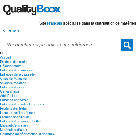
Site
Français
spécialisé dans la distribution de
matériels e
sitemap
Menu
Accueil
Produits d'entretien
Désodorisants
Entretien des sanitaires
Entretien de la vaisselle
Vaisselle Manuelle
Vaisselle Machine
Entretien du linge
Général linge
Additifs linge
Entretien des vitres
Entretien des sols et surfaces
Produits d'entretien
Lingettes préimprégnées
Produits spécifiques
Entretien des fours et hottes
Matériel d'entretien
Matériel de dilution
Centrales de désinfection et doseurs