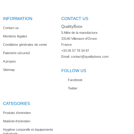
INFORMATION
CONTACT US
QualityBoox
Contact us
5 Allée de la manufacture

Mentions légales
33140 Villenave-d'Ornon

Conditions générales de vente
France
+33 05 57 78 34 87
Paiement sécurisé
Email:
contact@qualityboox.com
A propos
Sitemap
FOLLOW US
Facebook
Twitter
CATEGORIES
Produits d'entretien
Matériel d'entretien
Hygiène corporelle et équipements
individuels