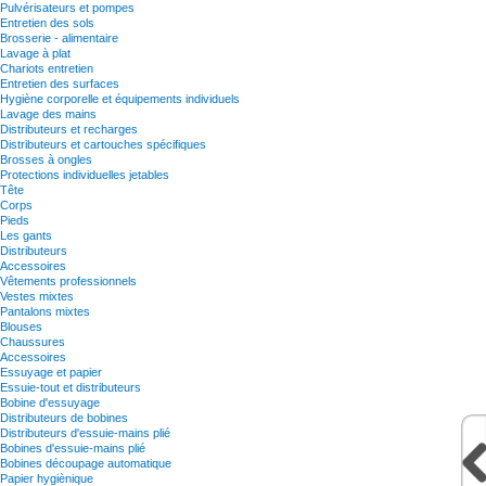
Pulvérisateurs et pompes
Entretien des sols
Brosserie - alimentaire
Lavage à plat
Chariots entretien
Entretien des surfaces
Hygiène corporelle et équipements individuels
Lavage des mains
Distributeurs et recharges
Distributeurs et cartouches spécifiques
Brosses à ongles
Protections individuelles jetables
Tête
Corps
Pieds
Les gants
Distributeurs
Accessoires
Vêtements professionnels
Vestes mixtes
Pantalons mixtes
Blouses
Chaussures
Accessoires
Essuyage et papier
Essuie-tout et distributeurs
Bobine d'essuyage
Distributeurs de bobines
Distributeurs d'essuie-mains plié
Bobines d'essuie-mains plié
Bobines découpage automatique
Papier hygiènique