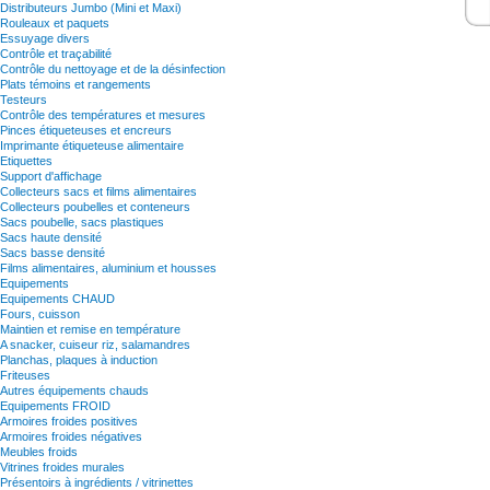
Distributeurs Jumbo (Mini et Maxi)
Rouleaux et paquets
Essuyage divers
Contrôle et traçabilité
Contrôle du nettoyage et de la désinfection
Plats témoins et rangements
Testeurs
Contrôle des températures et mesures
Pinces étiqueteuses et encreurs
Imprimante étiqueteuse alimentaire
Etiquettes
Support d'affichage
Collecteurs sacs et films alimentaires
Collecteurs poubelles et conteneurs
Sacs poubelle, sacs plastiques
Sacs haute densité
Sacs basse densité
Films alimentaires, aluminium et housses
Equipements
Equipements CHAUD
Fours, cuisson
Maintien et remise en température
A snacker, cuiseur riz, salamandres
Planchas, plaques à induction
Friteuses
Autres équipements chauds
Equipements FROID
Armoires froides positives
Armoires froides négatives
Meubles froids
Vitrines froides murales
Présentoirs à ingrédients / vitrinettes