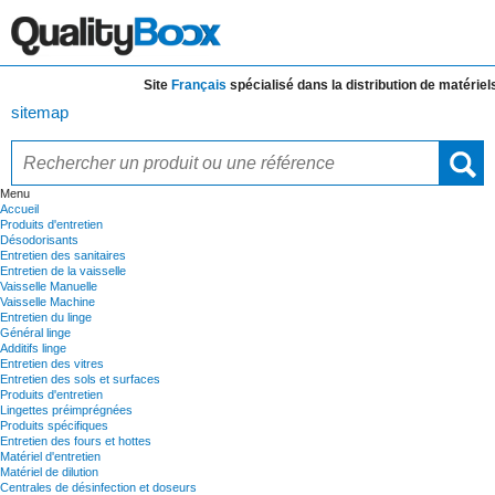
Site
Français
spécialisé dans la distribution de
matériels e
sitemap
Menu
Accueil
Produits d'entretien
Désodorisants
Entretien des sanitaires
Entretien de la vaisselle
Vaisselle Manuelle
Vaisselle Machine
Entretien du linge
Général linge
Additifs linge
Entretien des vitres
Entretien des sols et surfaces
Produits d'entretien
Lingettes préimprégnées
Produits spécifiques
Entretien des fours et hottes
Matériel d'entretien
Matériel de dilution
Centrales de désinfection et doseurs