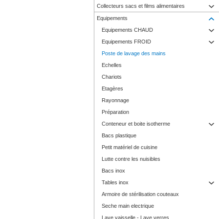
Collecteurs sacs et films alimentaires
Equipements
Equipements CHAUD
Equipements FROID
Poste de lavage des mains
Echelles
Chariots
Etagères
Rayonnage
Préparation
Conteneur et boite isotherme
Bacs plastique
Petit matériel de cuisine
Lutte contre les nuisibles
Bacs inox
Tables inox
Armoire de stérilisation couteaux
Seche main electrique
Lave vaisselle - Lave verres