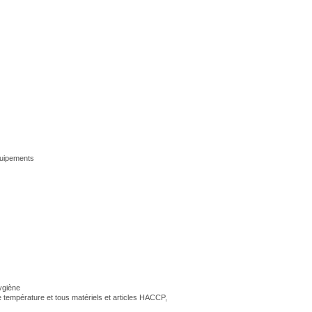
quipements
hygiène
e température et tous matériels et articles HACCP,