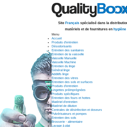
Site
Français
spécialisé dans la distributio
matériels et de fournitures en
hygiène
Menu
Accueil
Produits d'entretien
Désodorisants
Entretien des sanitaires
Entretien de la vaisselle
Vaisselle Manuelle
Vaisselle Machine
Entretien du linge
Général linge
Additifs linge
Entretien des vitres
Entretien des sols et surfaces
Produits d'entretien
Lingettes préimprégnées
Produits spécifiques
Entretien des fours et hottes
Matériel d'entretien
Matériel de dilution
Centrales de désinfection et doseurs
Pulvérisateurs et pompes
Entretien des sols
Brosserie - alimentaire
Lavage à plat