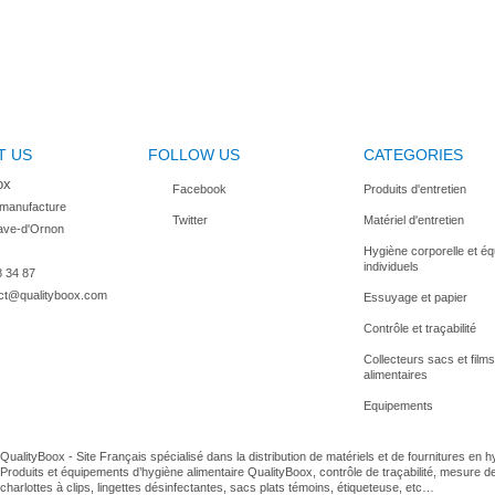
T US
FOLLOW US
CATEGORIES
ox
Facebook
Produits d'entretien
 manufacture

Twitter
Matériel d'entretien
ave-d'Ornon

Hygiène corporelle et é
individuels
8 34 87
ct@qualityboox.com
Essuyage et papier
Contrôle et traçabilité
Collecteurs sacs et films
alimentaires
Equipements
QualityBoox - Site Français spécialisé dans la distribution de matériels et de fournitures en 
Produits et équipements d’hygiène alimentaire QualityBoox, contrôle de traçabilité, mesure d
charlottes à clips, lingettes désinfectantes, sacs plats témoins, étiqueteuse, etc…