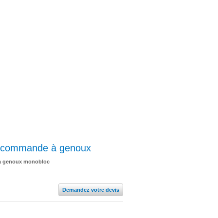
 commande à genoux
à genoux monobloc
Demandez votre devis