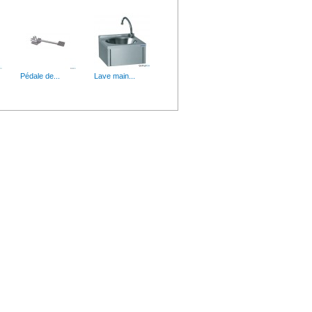
Pédale de...
Lave main...