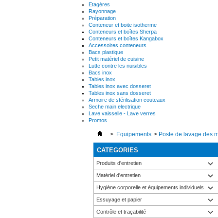
Etagères
Rayonnage
Préparation
Conteneur et boite isotherme
Conteneurs et boîtes Sherpa
Conteneurs et boîtes Kangabox
Accessoires conteneurs
Bacs plastique
Petit matériel de cuisine
Lutte contre les nuisibles
Bacs inox
Tables inox
Tables inox avec dosseret
Tables inox sans dosseret
Armoire de stérilisation couteaux
Seche main electrique
Lave vaisselle - Lave verres
Promos
>
Equipements
>
Poste de lavage des 
CATEGORIES
Produits d'entretien
Matériel d'entretien
Hygiène corporelle et équipements individuels
Essuyage et papier
Contrôle et traçabilité