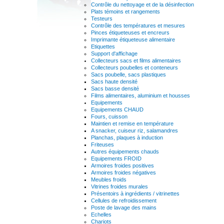
Contrôle du nettoyage et de la désinfection
Plats témoins et rangements
Testeurs
Contrôle des températures et mesures
Pinces étiqueteuses et encreurs
Imprimante étiqueteuse alimentaire
Etiquettes
Support d'affichage
Collecteurs sacs et films alimentaires
Collecteurs poubelles et conteneurs
Sacs poubelle, sacs plastiques
Sacs haute densité
Sacs basse densité
Films alimentaires, aluminium et housses
Equipements
Equipements CHAUD
Fours, cuisson
Maintien et remise en température
A snacker, cuiseur riz, salamandres
Planchas, plaques à induction
Friteuses
Autres équipements chauds
Equipements FROID
Armoires froides positives
Armoires froides négatives
Meubles froids
Vitrines froides murales
Présentoirs à ingrédients / vitrinettes
Cellules de refroidissement
Poste de lavage des mains
Echelles
Chariots