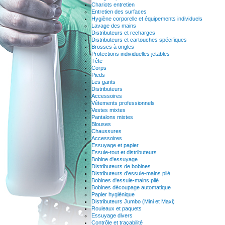
Chariots entretien
Entretien des surfaces
Hygiène corporelle et équipements individuels
Lavage des mains
Distributeurs et recharges
Distributeurs et cartouches spécifiques
Brosses à ongles
Protections individuelles jetables
Tête
Corps
Pieds
Les gants
Distributeurs
Accessoires
Vêtements professionnels
Vestes mixtes
Pantalons mixtes
Blouses
Chaussures
Accessoires
Essuyage et papier
Essuie-tout et distributeurs
Bobine d'essuyage
Distributeurs de bobines
Distributeurs d'essuie-mains plié
Bobines d'essuie-mains plié
Bobines découpage automatique
Papier hygiènique
Distributeurs Jumbo (Mini et Maxi)
Rouleaux et paquets
Essuyage divers
Contrôle et traçabilité