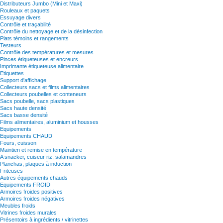
Distributeurs Jumbo (Mini et Maxi)
Rouleaux et paquets
Essuyage divers
Contrôle et traçabilité
Contrôle du nettoyage et de la désinfection
Plats témoins et rangements
Testeurs
Contrôle des températures et mesures
Pinces étiqueteuses et encreurs
Imprimante étiqueteuse alimentaire
Etiquettes
Support d'affichage
Collecteurs sacs et films alimentaires
Collecteurs poubelles et conteneurs
Sacs poubelle, sacs plastiques
Sacs haute densité
Sacs basse densité
Films alimentaires, aluminium et housses
Equipements
Equipements CHAUD
Fours, cuisson
Maintien et remise en température
A snacker, cuiseur riz, salamandres
Planchas, plaques à induction
Friteuses
Autres équipements chauds
Equipements FROID
Armoires froides positives
Armoires froides négatives
Meubles froids
Vitrines froides murales
Présentoirs à ingrédients / vitrinettes