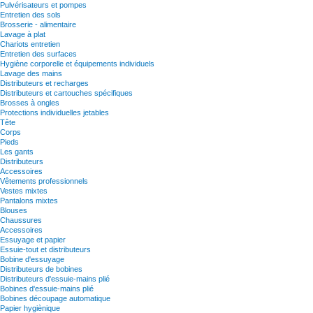
Pulvérisateurs et pompes
Entretien des sols
Brosserie - alimentaire
Lavage à plat
Chariots entretien
Entretien des surfaces
Hygiène corporelle et équipements individuels
Lavage des mains
Distributeurs et recharges
Distributeurs et cartouches spécifiques
Brosses à ongles
Protections individuelles jetables
Tête
Corps
Pieds
Les gants
Distributeurs
Accessoires
Vêtements professionnels
Vestes mixtes
Pantalons mixtes
Blouses
Chaussures
Accessoires
Essuyage et papier
Essuie-tout et distributeurs
Bobine d'essuyage
Distributeurs de bobines
Distributeurs d'essuie-mains plié
Bobines d'essuie-mains plié
Bobines découpage automatique
Papier hygiènique