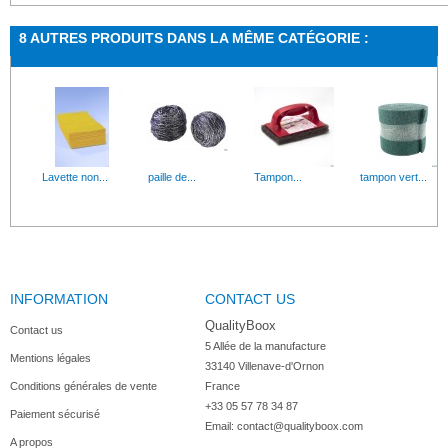
Lingettes...
Thermometre...
8 AUTRES PRODUITS DANS LA MÊME CATÉGORIE :
Lingettes désinfectantes agro-alimentaires sans...
Thermometre de contrôle des
Chaine inox...
Kits...
Descriptif : Avec 2 crochets en S et d'une...
kit visiteur jetable LOT DE 10, idéa
Lavette non...
paille de...
Tampon...
tampon vert...
Tampons...
INFORMATION
Lot de 5 tampons abrasifs verts. Format 10 cm x...
CONTACT US
Raclette...
Tampon...
QualityBoox
Contact us
5 Allée de la manufacture

Mentions légales
33140 Villenave-d'Ornon

Conditions générales de vente
France
+33 05 57 78 34 87
Paiement sécurisé
Email:
contact@qualityboox.com
A propos