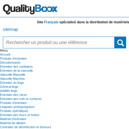
Site
Français
spécialisé dans la distribution de
matériels et 
sitemap
Menu
Accueil
Produits d'entretien
Désodorisants
Entretien des sanitaires
Entretien de la vaisselle
Vaisselle Manuelle
Vaisselle Machine
Entretien du linge
Général linge
Additifs linge
Entretien des vitres
Entretien des sols et surfaces
Produits d'entretien
Lingettes préimprégnées
Produits spécifiques
Entretien des fours et hottes
Matériel d'entretien
Matériel de dilution
Centrales de désinfection et doseurs