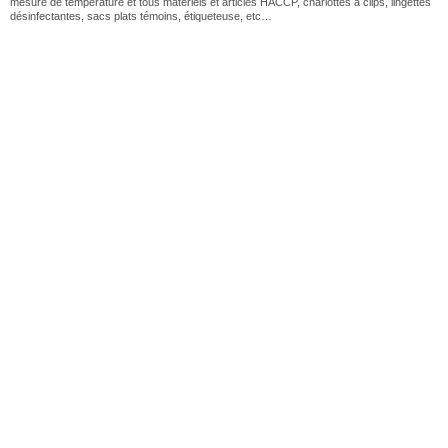
mesure de température et tous matériels et articles HACCP, charlottes à clips, lingettes
désinfectantes, sacs plats témoins, étiqueteuse, etc…