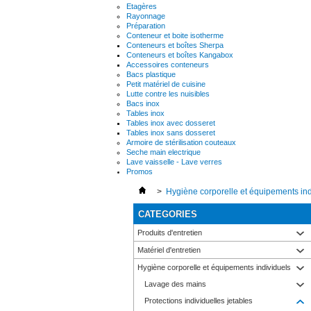
Etagères
Rayonnage
Préparation
Conteneur et boite isotherme
Conteneurs et boîtes Sherpa
Conteneurs et boîtes Kangabox
Accessoires conteneurs
Bacs plastique
Petit matériel de cuisine
Lutte contre les nuisibles
Bacs inox
Tables inox
Tables inox avec dosseret
Tables inox sans dosseret
Armoire de stérilisation couteaux
Seche main electrique
Lave vaisselle - Lave verres
Promos
>
Hygiène corporelle et équipements ind
CATEGORIES
Produits d'entretien
Matériel d'entretien
Hygiène corporelle et équipements individuels
Lavage des mains
Protections individuelles jetables