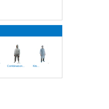
x est idéal pour...
de températures...
.
Combinaison...
Kits...
s Boite de 100 gants