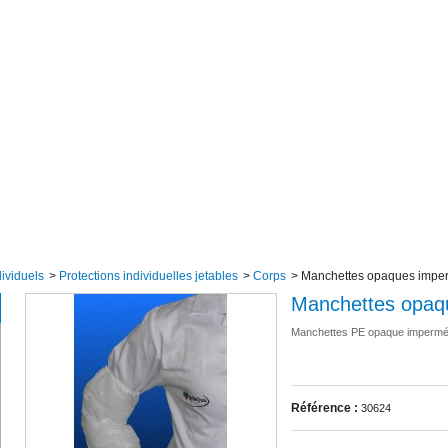
ividuels
>
Protections individuelles jetables
>
Corps
>
Manchettes opaques impe
Manchettes opaq
Manchettes PE opaque imperméa
Référence :
30624