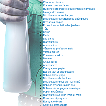
Chariots entretien
Entretien des surfaces
Hygiène corporelle et équipements individuels
Lavage des mains
Distributeurs et recharges
Distributeurs et cartouches spécifiques
Brosses à ongles
Protections individuelles jetables
Tête
Corps
Pieds
Les gants
Distributeurs
Accessoires
Vêtements professionnels
Vestes mixtes
Pantalons mixtes
Blouses
Chaussures
Accessoires
Essuyage et papier
Essuie-tout et distributeurs
Bobine d'essuyage
Distributeurs de bobines
Distributeurs d'essuie-mains plié
Bobines d'essuie-mains plié
Bobines découpage automatique
Papier hygiènique
Distributeurs Jumbo (Mini et Maxi)
Rouleaux et paquets
Essuyage divers
Contrôle et traçabilité