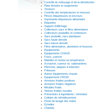
Contrôle du nettoyage et de la désinfection
Plats témoins et rangements
Testeurs
Contrôle des températures et mesures
Pinces étiqueteuses et encreurs
Imprimante étiqueteuse alimentaire
Etiquettes
Support d'affichage
Collecteurs sacs et films alimentaires
Collecteurs poubelles et conteneurs
Sacs poubelle, sacs plastiques
Sacs haute densité
Sacs basse densité
Films alimentaires, aluminium et housses
Equipements
Equipements CHAUD
Fours, cuisson
Maintien et remise en température
A snacker, cuiseur riz, salamandres
Planchas, plaques à induction
Friteuses
Autres équipements chauds
Equipements FROID
Armoires froides positives
Armoires froides négatives
Meubles froids
Vitrines froides murales
Présentoirs à ingrédients / vitrinettes
Cellules de refroidissement
Poste de lavage des mains
Echelles
Chariots