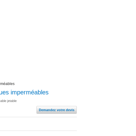
rméables
ues imperméables
ble jetable
Demandez votre devis