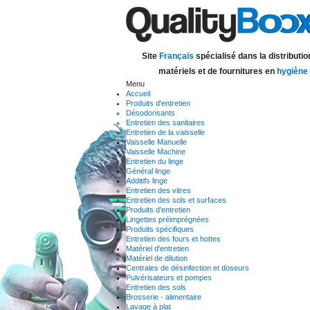
Site
Français
spécialisé dans la distributio
matériels et de fournitures en
hygiène
Menu
Accueil
Produits d'entretien
Désodorisants
Entretien des sanitaires
Entretien de la vaisselle
Vaisselle Manuelle
Vaisselle Machine
Entretien du linge
Général linge
Additifs linge
Entretien des vitres
Entretien des sols et surfaces
Produits d'entretien
Lingettes préimprégnées
Produits spécifiques
Entretien des fours et hottes
Matériel d'entretien
Matériel de dilution
Centrales de désinfection et doseurs
Pulvérisateurs et pompes
Entretien des sols
Brosserie - alimentaire
Lavage à plat