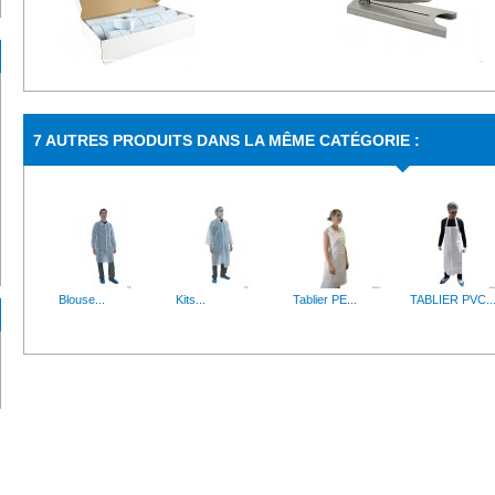
Etiquettes...
Coupe pain inox
7 AUTRES PRODUITS DANS LA MÊME CATÉGORIE :
Etiquettes blanches idéales pour indiquer une...
Descriptif : Le coupe-pain ino
Kits...
Thermomètre...
kit visiteur jetable COLIS DE 100 idéal pour...
Idéal pour réaliser des prises 
Blouse...
Kits...
Tablier PE...
TABLIER PVC..
Support...
Boite de 100...
Support mural pour raclette, balai, brosse A 3...
100 Gants vinyle non-poudré
Manchette...