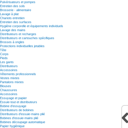
Pulvérisateurs et pompes
Entretien des sols
Brosserie - alimentaire
Lavage à plat
Chariots entretien
Entretien des surfaces
Hygiène corporelle et équipements individuels
Lavage des mains
Distributeurs et recharges
Distributeurs et cartouches spécifiques
Brosses à ongles
Protections individuelles jetables
Tête
Corps
Pieds
Les gants
Distributeurs
Accessoires
Vêtements professionnels
Vestes mixtes
Pantalons mixtes
Blouses
Chaussures
Accessoires
Essuyage et papier
Essuie-tout et distributeurs
Bobine d'essuyage
Distributeurs de bobines
Distributeurs d'essuie-mains plié
Bobines d'essuie-mains plié
Bobines découpage automatique
Papier hygiènique