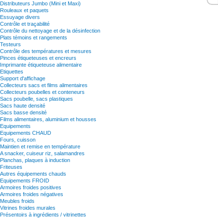
Distributeurs Jumbo (Mini et Maxi)
Rouleaux et paquets
Essuyage divers
Contrôle et traçabilité
Contrôle du nettoyage et de la désinfection
Plats témoins et rangements
Testeurs
Contrôle des températures et mesures
Pinces étiqueteuses et encreurs
Imprimante étiqueteuse alimentaire
Etiquettes
Support d'affichage
Collecteurs sacs et films alimentaires
Collecteurs poubelles et conteneurs
Sacs poubelle, sacs plastiques
Sacs haute densité
Sacs basse densité
Films alimentaires, aluminium et housses
Equipements
Equipements CHAUD
Fours, cuisson
Maintien et remise en température
A snacker, cuiseur riz, salamandres
Planchas, plaques à induction
Friteuses
Autres équipements chauds
Equipements FROID
Armoires froides positives
Armoires froides négatives
Meubles froids
Vitrines froides murales
Présentoirs à ingrédients / vitrinettes