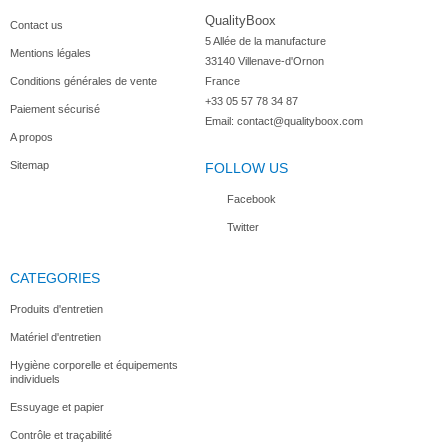
QualityBoox
Contact us
5 Allée de la manufacture

Mentions légales
33140 Villenave-d'Ornon

Conditions générales de vente
France
+33 05 57 78 34 87
Paiement sécurisé
Email:
contact@qualityboox.com
A propos
Sitemap
FOLLOW US
Facebook
Twitter
CATEGORIES
Produits d'entretien
Matériel d'entretien
Hygiène corporelle et équipements
individuels
Essuyage et papier
Contrôle et traçabilité