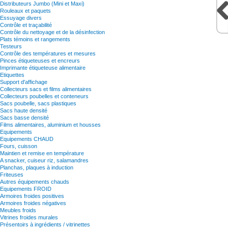
Distributeurs Jumbo (Mini et Maxi)
Rouleaux et paquets
Essuyage divers
Contrôle et traçabilité
Contrôle du nettoyage et de la désinfection
Plats témoins et rangements
Testeurs
Contrôle des températures et mesures
Pinces étiqueteuses et encreurs
Imprimante étiqueteuse alimentaire
Etiquettes
Support d'affichage
Collecteurs sacs et films alimentaires
Collecteurs poubelles et conteneurs
Sacs poubelle, sacs plastiques
Sacs haute densité
Sacs basse densité
Films alimentaires, aluminium et housses
Equipements
Equipements CHAUD
Fours, cuisson
Maintien et remise en température
A snacker, cuiseur riz, salamandres
Planchas, plaques à induction
Friteuses
Autres équipements chauds
Equipements FROID
Armoires froides positives
Armoires froides négatives
Meubles froids
Vitrines froides murales
Présentoirs à ingrédients / vitrinettes