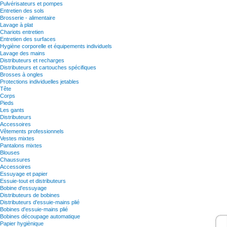
Pulvérisateurs et pompes
Entretien des sols
Brosserie - alimentaire
Lavage à plat
Chariots entretien
Entretien des surfaces
Hygiène corporelle et équipements individuels
Lavage des mains
Distributeurs et recharges
Distributeurs et cartouches spécifiques
Brosses à ongles
Protections individuelles jetables
Tête
Corps
Pieds
Les gants
Distributeurs
Accessoires
Vêtements professionnels
Vestes mixtes
Pantalons mixtes
Blouses
Chaussures
Accessoires
Essuyage et papier
Essuie-tout et distributeurs
Bobine d'essuyage
Distributeurs de bobines
Distributeurs d'essuie-mains plié
Bobines d'essuie-mains plié
Bobines découpage automatique
Papier hygiènique