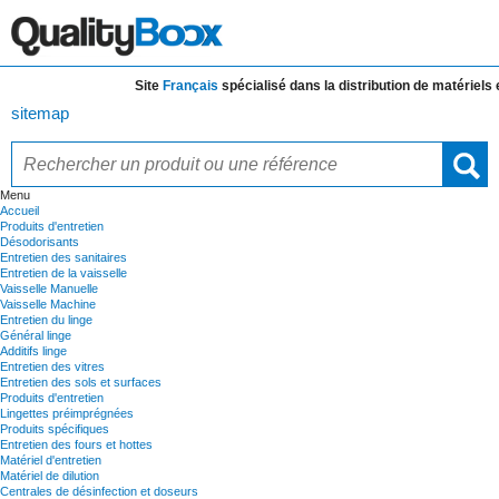
Site
Français
spécialisé dans la distribution de
matériels et 
sitemap
Menu
Accueil
Produits d'entretien
Désodorisants
Entretien des sanitaires
Entretien de la vaisselle
Vaisselle Manuelle
Vaisselle Machine
Entretien du linge
Général linge
Additifs linge
Entretien des vitres
Entretien des sols et surfaces
Produits d'entretien
Lingettes préimprégnées
Produits spécifiques
Entretien des fours et hottes
Matériel d'entretien
Matériel de dilution
Centrales de désinfection et doseurs