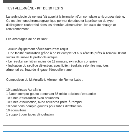
TEST ALLERGÈNE - KIT DE 10 TESTS
La technologie de ce test fait appel à la formation d’un complexe anticorps/antigène.
Ce test immunochromatographique permet de détecter la présence du type
d'allergènes recherché dans les denrées alimentaires, les eaux de rinçage et
l’environnement.
Les avantages de ce kit sont:
- Aucun équipement nécessaire n'est requit
- Une facilité d’utilisation grâce à ce kit complet et aux réactifs prêts-à-l’emploi. Il faut
suffira de suivre le protocole indiqué.
- Le résultat se fait en moins de 11 minutes, extraction comprise
- Indication du seuil de détection, spécificité, résultats selon les matrices
alimentaires, l’eau de rinçage, l’écouvillonnage.
Composition du kit AgraStrip Allergen de Romer Labs :
10 bandelettes AgraStrip
1 flacon compte-goutte contenant 35 ml de solution d’extraction
10 tubes d’extraction avec bouchons
10 tubes d’incubation, avec anticorps prêts-à-l’emploi
10 bouchons compte-gouttes pour tubes d’extraction
10 écouvillons
1 support pour tubes d’incubation