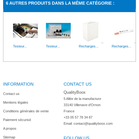
6 AUTRES PRODUITS DANS LA MÊME CATÉGORIE :
Testeur...
Testeur...
Recharges...
Recharges...
INFORMATION
CONTACT US
QualityBoox
Contact us
5 Allée de la manufacture

Mentions légales
33140 Villenave-d'Ornon

Conditions générales de vente
France
+33 05 57 78 34 87
Paiement sécurisé
Email:
contact@qualityboox.com
A propos
Sitemap
FOLLOW US