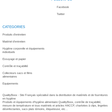
Facebook
Twitter
CATEGORIES
Produits d'entretien
Matériel d'entretien
Hygiène corporelle et équipements
individuels
Essuyage et papier
Contrôle et traçabilité
Collecteurs sacs et films
alimentaires
Equipements
QualityBoox - Site Français spécialisé dans la distribution de matériels et de fournitures
en hygiène
Produits et équipements d’hygiène alimentaire QualityBoox, contrôle de traçabilité,
mesure de température et tous matériels et articles HACCP, charlottes à clips, lingettes
désinfectantes, sacs plats témoins, étiqueteuse, etc…