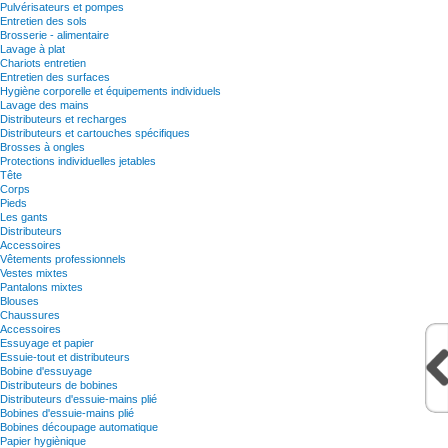
Pulvérisateurs et pompes
Entretien des sols
Brosserie - alimentaire
Lavage à plat
Chariots entretien
Entretien des surfaces
Hygiène corporelle et équipements individuels
Lavage des mains
Distributeurs et recharges
Distributeurs et cartouches spécifiques
Brosses à ongles
Protections individuelles jetables
Tête
Corps
Pieds
Les gants
Distributeurs
Accessoires
Vêtements professionnels
Vestes mixtes
Pantalons mixtes
Blouses
Chaussures
Accessoires
Essuyage et papier
Essuie-tout et distributeurs
Bobine d'essuyage
Distributeurs de bobines
Distributeurs d'essuie-mains plié
Bobines d'essuie-mains plié
Bobines découpage automatique
Papier hygiènique