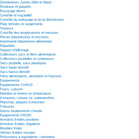
Distributeurs Jumbo (Mini et Maxi)
Rouleaux et paquets
Essuyage divers
Contrôle et traçabilité
Contrôle du nettoyage et de la désinfection
Plats témoins et rangements
Testeurs
Contrôle des températures et mesures
Pinces étiqueteuses et encreurs
Imprimante étiqueteuse alimentaire
Etiquettes
Support d'affichage
Collecteurs sacs et films alimentaires
Collecteurs poubelles et conteneurs
Sacs poubelle, sacs plastiques
Sacs haute densité
Sacs basse densité
Films alimentaires, aluminium et housses
Equipements
Equipements CHAUD
Fours, cuisson
Maintien et remise en température
A snacker, cuiseur riz, salamandres
Planchas, plaques à induction
Friteuses
Autres équipements chauds
Equipements FROID
Armoires froides positives
Armoires froides négatives
Meubles froids
Vitrines froides murales
Présentoirs à ingrédients / vitrinettes