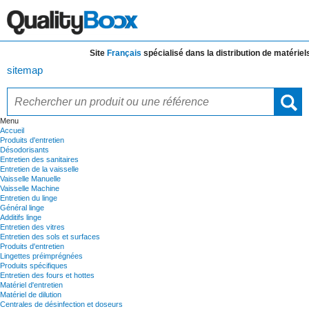
Site
Français
spécialisé dans la distribution de
matériels e
sitemap
Menu
Accueil
Produits d'entretien
Désodorisants
Entretien des sanitaires
Entretien de la vaisselle
Vaisselle Manuelle
Vaisselle Machine
Entretien du linge
Général linge
Additifs linge
Entretien des vitres
Entretien des sols et surfaces
Produits d'entretien
Lingettes préimprégnées
Produits spécifiques
Entretien des fours et hottes
Matériel d'entretien
Matériel de dilution
Centrales de désinfection et doseurs