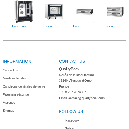
Four mixte...
Four à...
Four à...
Four à...
INFORMATION
CONTACT US
Four Mixte...
QualityBoox
Contact us
5 Allée de la manufacture

Mentions légales
33140 Villenave-d'Ornon

Conditions générales de vente
France
+33 05 57 78 34 87
Paiement sécurisé
Email:
contact@qualityboox.com
A propos
Sitemap
FOLLOW US
Facebook
Twitter