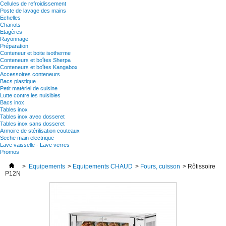
Cellules de refroidissement
Poste de lavage des mains
Echelles
Chariots
Etagères
Rayonnage
Préparation
Conteneur et boite isotherme
Conteneurs et boîtes Sherpa
Conteneurs et boîtes Kangabox
Accessoires conteneurs
Bacs plastique
Petit matériel de cuisine
Lutte contre les nuisibles
Bacs inox
Tables inox
Tables inox avec dosseret
Tables inox sans dosseret
Armoire de stérilisation couteaux
Seche main electrique
Lave vaisselle - Lave verres
Promos
>
Equipements
>
Equipements CHAUD
>
Fours, cuisson
>
Rôtissoire
P12N