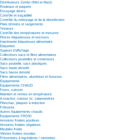
Distributeurs Jumbo (Mini et Maxi)
Rouleaux et paquets
Essuyage divers
Contrôle et traçabilité
Contrôle du nettoyage et de la désinfection
Plats témoins et rangements
Testeurs
Contrôle des températures et mesures
Pinces étiqueteuses et encreurs
Imprimante étiqueteuse alimentaire
Etiquettes
Support d'affichage
Collecteurs sacs et films alimentaires
Collecteurs poubelles et conteneurs
Sacs poubelle, sacs plastiques
Sacs haute densité
Sacs basse densité
Films alimentaires, aluminium et housses
Equipements
Equipements CHAUD
Fours, cuisson
Maintien et remise en température
A snacker, cuiseur riz, salamandres
Planchas, plaques à induction
Friteuses
Autres équipements chauds
Equipements FROID
Armoires froides positives
Armoires froides négatives
Meubles froids
Vitrines froides murales
Présentoirs à ingrédients / vitrinettes