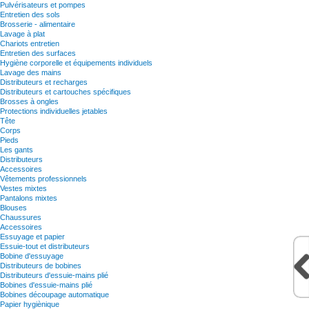
Pulvérisateurs et pompes
Entretien des sols
Brosserie - alimentaire
Lavage à plat
Chariots entretien
Entretien des surfaces
Hygiène corporelle et équipements individuels
Lavage des mains
Distributeurs et recharges
Distributeurs et cartouches spécifiques
Brosses à ongles
Protections individuelles jetables
Tête
Corps
Pieds
Les gants
Distributeurs
Accessoires
Vêtements professionnels
Vestes mixtes
Pantalons mixtes
Blouses
Chaussures
Accessoires
Essuyage et papier
Essuie-tout et distributeurs
Bobine d'essuyage
Distributeurs de bobines
Distributeurs d'essuie-mains plié
Bobines d'essuie-mains plié
Bobines découpage automatique
Papier hygiènique