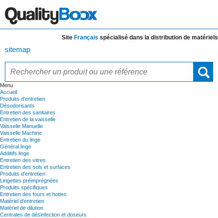
Site
Français
spécialisé dans la distribution de
matériels et
sitemap
Menu
Accueil
Produits d'entretien
Désodorisants
Entretien des sanitaires
Entretien de la vaisselle
Vaisselle Manuelle
Vaisselle Machine
Entretien du linge
Général linge
Additifs linge
Entretien des vitres
Entretien des sols et surfaces
Produits d'entretien
Lingettes préimprégnées
Produits spécifiques
Entretien des fours et hottes
Matériel d'entretien
Matériel de dilution
Centrales de désinfection et doseurs