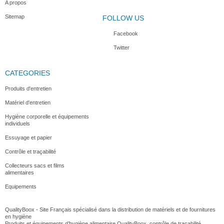
A propos
Sitemap
FOLLOW US
Facebook
Twitter
CATEGORIES
Produits d'entretien
Matériel d'entretien
Hygiène corporelle et équipements
individuels
Essuyage et papier
Contrôle et traçabilité
Collecteurs sacs et films
alimentaires
Equipements
QualityBoox - Site Français spécialisé dans la distribution de matériels et de fournitures
en hygiène
Produits et équipements d’hygiène alimentaire QualityBoox, contrôle de traçabilité,