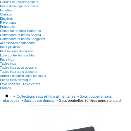
Cellules de refroidissement
Poste de lavage des mains
Echelles
Chariots
Etagères
Rayonnage
Préparation
Conteneur et boite isotherme
Conteneurs et boîtes Sherpa
Conteneurs et boîtes Kangabox
Accessoires conteneurs
Bacs plastique
Petit matériel de cuisine
Lutte contre les nuisibles
Bacs inox
Tables inox
Tables inox avec dosseret
Tables inox sans dosseret
Armoire de stérilisation couteaux
Seche main electrique
Lave vaisselle - Lave verres
Promos
>
Collecteurs sacs et films alimentaires
>
Sacs poubelle, sacs
plastiques
>
Sacs basse densité
>
Sacs poubelles 30 litres noirs standard