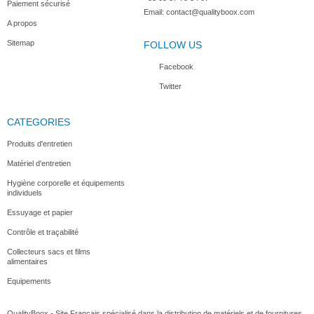
Paiement sécurisé
Email:
contact@qualityboox.com
A propos
Sitemap
FOLLOW US
Facebook
Twitter
CATEGORIES
Produits d'entretien
Matériel d'entretien
Hygiène corporelle et équipements
individuels
Essuyage et papier
Contrôle et traçabilité
Collecteurs sacs et films
alimentaires
Equipements
QualityBoox - Site Français spécialisé dans la distribution de matériels et de fournitures