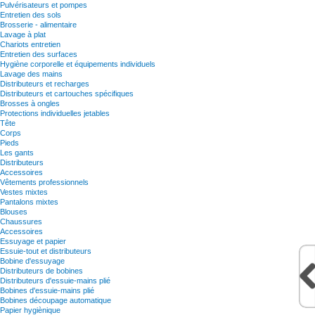
Pulvérisateurs et pompes
Entretien des sols
Brosserie - alimentaire
Lavage à plat
Chariots entretien
Entretien des surfaces
Hygiène corporelle et équipements individuels
Lavage des mains
Distributeurs et recharges
Distributeurs et cartouches spécifiques
Brosses à ongles
Protections individuelles jetables
Tête
Corps
Pieds
Les gants
Distributeurs
Accessoires
Vêtements professionnels
Vestes mixtes
Pantalons mixtes
Blouses
Chaussures
Accessoires
Essuyage et papier
Essuie-tout et distributeurs
Bobine d'essuyage
Distributeurs de bobines
Distributeurs d'essuie-mains plié
Bobines d'essuie-mains plié
Bobines découpage automatique
Papier hygiènique