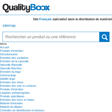
Site
Français
spécialisé dans la distribution de
matériels e
sitemap
Menu
Accueil
Produits d'entretien
Désodorisants
Entretien des sanitaires
Entretien de la vaisselle
Vaisselle Manuelle
Vaisselle Machine
Entretien du linge
Général linge
Additifs linge
Entretien des vitres
Entretien des sols et surfaces
Produits d'entretien
Lingettes préimprégnées
Produits spécifiques
Entretien des fours et hottes
Matériel d'entretien
Matériel de dilution
Centrales de désinfection et doseurs