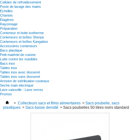
Cellules de refroidissement
Poste de lavage des mains
Echelles
Chariots
Etagères
Rayonnage
Préparation
Conteneur et boite isotherme
Conteneurs et boîtes Sherpa
Conteneurs et boîtes Kangabox
Accessoires conteneurs
Bacs plastique
Petit matériel de cuisine
Lutte contre les nuisibles
Bacs inox
Tables inox
Tables inox avec dosseret
Tables inox sans dosseret
Armoire de stérilisation couteaux
Seche main electrique
Lave vaisselle - Lave verres
Promos
>
Collecteurs sacs et films alimentaires
>
Sacs poubelle, sacs
plastiques
>
Sacs basse densité
>
Sacs poubelles 50 litres noirs standard