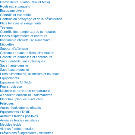
Distributeurs Jumbo (Mini et Maxi)
Rouleaux et paquets
Essuyage divers
Contrôle et traçabilité
Contrôle du nettoyage et de la désinfection
Plats témoins et rangements
Testeurs
Contrôle des températures et mesures
Pinces étiqueteuses et encreurs
Imprimante étiqueteuse alimentaire
Etiquettes
Support d'affichage
Collecteurs sacs et films alimentaires
Collecteurs poubelles et conteneurs
Sacs poubelle, sacs plastiques
Sacs haute densité
Sacs basse densité
Films alimentaires, aluminium et housses
Equipements
Equipements CHAUD
Fours, cuisson
Maintien et remise en température
A snacker, cuiseur riz, salamandres
Planchas, plaques à induction
Friteuses
Autres équipements chauds
Equipements FROID
Armoires froides positives
Armoires froides négatives
Meubles froids
Vitrines froides murales
Présentoirs à ingrédients / vitrinettes