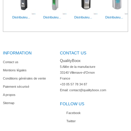
Distributeur...
DEGRAISSANT...
Distributeur GOJO 700 ml - ADX7 Gris/Blanc Avec...
DEGRAISSANT DESINFE
Distributeu...
Distributeu...
Distributeu...
Distributeu...
Bobine...
INFORMATION
Bobine blanche à dévidage central - 450F Papier...
CONTACT US
Gel...
QualityBoox
Contact us
5 Allée de la manufacture

Mentions légales
33140 Villenave-d'Ornon

Conditions générales de vente
France
+33 05 57 78 34 87
Paiement sécurisé
Email:
contact@qualityboox.com
A propos
Sitemap
FOLLOW US
Facebook
Twitter