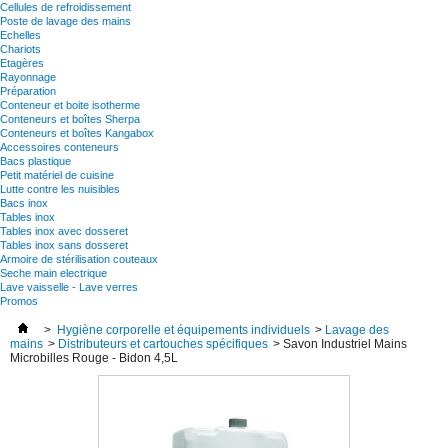
Cellules de refroidissement
Poste de lavage des mains
Echelles
Chariots
Etagères
Rayonnage
Préparation
Conteneur et boite isotherme
Conteneurs et boîtes Sherpa
Conteneurs et boîtes Kangabox
Accessoires conteneurs
Bacs plastique
Petit matériel de cuisine
Lutte contre les nuisibles
Bacs inox
Tables inox
Tables inox avec dosseret
Tables inox sans dosseret
Armoire de stérilisation couteaux
Seche main electrique
Lave vaisselle - Lave verres
Promos
>
Hygiène corporelle et équipements individuels
>
Lavage des
mains
>
Distributeurs et cartouches spécifiques
>
Savon Industriel Mains
Microbilles Rouge - Bidon 4,5L