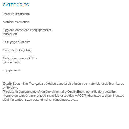
CATEGORIES
Produits d'entretien
Matériel d'entretien
Hygiène corporelle et équipements
individuels
Essuyage et papier
Contrôle et traçabilité
Collecteurs sacs et films
alimentaires
Equipements
QualityBoox - Site Français spécialisé dans la distribution de matériels et de fournitures
en hygiène
Produits et équipements d’hygiène alimentaire QualityBoox, contrôle de traçabilité,
mesure de température et tous matériels et articles HACCP, charlottes à clips, lingettes
désinfectantes, sacs plats témoins, étiqueteuse, etc…