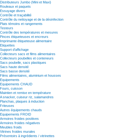
Distributeurs Jumbo (Mini et Maxi)
Rouleaux et paquets
Essuyage divers
Contrôle et traçabilité
Contrôle du nettoyage et de la désinfection
Plats témoins et rangements
Testeurs
Contrôle des températures et mesures
Pinces étiqueteuses et encreurs
Imprimante étiqueteuse alimentaire
Etiquettes
Support d'affichage
Collecteurs sacs et films alimentaires
Collecteurs poubelles et conteneurs
Sacs poubelle, sacs plastiques
Sacs haute densité
Sacs basse densité
Films alimentaires, aluminium et housses
Equipements
Equipements CHAUD
Fours, cuisson
Maintien et remise en température
A snacker, cuiseur riz, salamandres
Planchas, plaques à induction
Friteuses
Autres équipements chauds
Equipements FROID
Armoires froides positives
Armoires froides négatives
Meubles froids
Vitrines froides murales
Présentoirs à ingrédients / vitrinettes