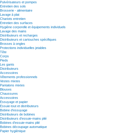
Pulvérisateurs et pompes
Entretien des sols
Brosserie - alimentaire
Lavage à plat
Chariots entretien
Entretien des surfaces
Hygiène corporelle et équipements individuels
Lavage des mains
Distributeurs et recharges
Distributeurs et cartouches spécifiques
Brosses à ongles
Protections individuelles jetables
Tête
Corps
Pieds
Les gants
Distributeurs
Accessoires
Vêtements professionnels
Vestes mixtes
Pantalons mixtes
Blouses
Chaussures
Accessoires
Essuyage et papier
Essuie-tout et distributeurs
Bobine d'essuyage
Distributeurs de bobines
Distributeurs d'essuie-mains plié
Bobines d'essuie-mains plié
Bobines découpage automatique
Papier hygiènique