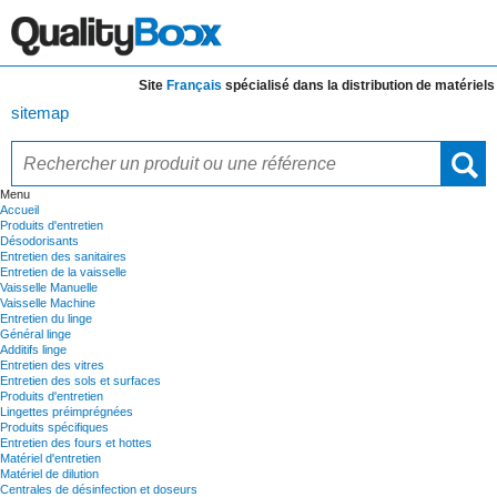
Site
Français
spécialisé dans la distribution de
matériels et d
sitemap
Menu
Accueil
Produits d'entretien
Désodorisants
Entretien des sanitaires
Entretien de la vaisselle
Vaisselle Manuelle
Vaisselle Machine
Entretien du linge
Général linge
Additifs linge
Entretien des vitres
Entretien des sols et surfaces
Produits d'entretien
Lingettes préimprégnées
Produits spécifiques
Entretien des fours et hottes
Matériel d'entretien
Matériel de dilution
Centrales de désinfection et doseurs