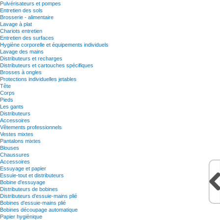
Pulvérisateurs et pompes
Entretien des sols
Brosserie - alimentaire
Lavage à plat
Chariots entretien
Entretien des surfaces
Hygiène corporelle et équipements individuels
Lavage des mains
Distributeurs et recharges
Distributeurs et cartouches spécifiques
Brosses à ongles
Protections individuelles jetables
Tête
Corps
Pieds
Les gants
Distributeurs
Accessoires
Vêtements professionnels
Vestes mixtes
Pantalons mixtes
Blouses
Chaussures
Accessoires
Essuyage et papier
Essuie-tout et distributeurs
Bobine d'essuyage
Distributeurs de bobines
Distributeurs d'essuie-mains plié
Bobines d'essuie-mains plié
Bobines découpage automatique
Papier hygiènique