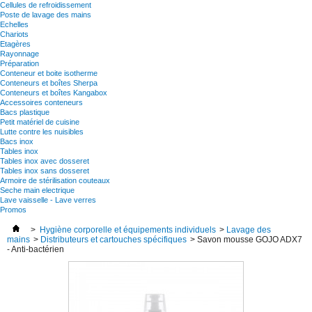
Cellules de refroidissement
Poste de lavage des mains
Echelles
Chariots
Etagères
Rayonnage
Préparation
Conteneur et boite isotherme
Conteneurs et boîtes Sherpa
Conteneurs et boîtes Kangabox
Accessoires conteneurs
Bacs plastique
Petit matériel de cuisine
Lutte contre les nuisibles
Bacs inox
Tables inox
Tables inox avec dosseret
Tables inox sans dosseret
Armoire de stérilisation couteaux
Seche main electrique
Lave vaisselle - Lave verres
Promos
>
Hygiène corporelle et équipements individuels
>
Lavage des
mains
>
Distributeurs et cartouches spécifiques
>
Savon mousse GOJO ADX7
- Anti-bactérien