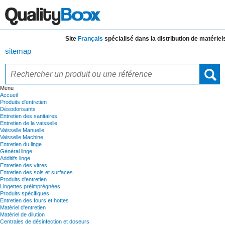
Site
Français
spécialisé dans la distribution de
matériels e
sitemap
Menu
Accueil
Produits d'entretien
Désodorisants
Entretien des sanitaires
Entretien de la vaisselle
Vaisselle Manuelle
Vaisselle Machine
Entretien du linge
Général linge
Additifs linge
Entretien des vitres
Entretien des sols et surfaces
Produits d'entretien
Lingettes préimprégnées
Produits spécifiques
Entretien des fours et hottes
Matériel d'entretien
Matériel de dilution
Centrales de désinfection et doseurs