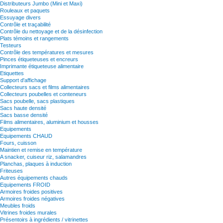
Distributeurs Jumbo (Mini et Maxi)
Rouleaux et paquets
Essuyage divers
Contrôle et traçabilité
Contrôle du nettoyage et de la désinfection
Plats témoins et rangements
Testeurs
Contrôle des températures et mesures
Pinces étiqueteuses et encreurs
Imprimante étiqueteuse alimentaire
Etiquettes
Support d'affichage
Collecteurs sacs et films alimentaires
Collecteurs poubelles et conteneurs
Sacs poubelle, sacs plastiques
Sacs haute densité
Sacs basse densité
Films alimentaires, aluminium et housses
Equipements
Equipements CHAUD
Fours, cuisson
Maintien et remise en température
A snacker, cuiseur riz, salamandres
Planchas, plaques à induction
Friteuses
Autres équipements chauds
Equipements FROID
Armoires froides positives
Armoires froides négatives
Meubles froids
Vitrines froides murales
Présentoirs à ingrédients / vitrinettes