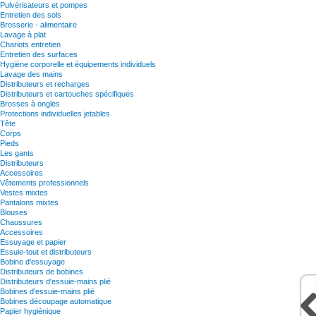
Pulvérisateurs et pompes
Entretien des sols
Brosserie - alimentaire
Lavage à plat
Chariots entretien
Entretien des surfaces
Hygiène corporelle et équipements individuels
Lavage des mains
Distributeurs et recharges
Distributeurs et cartouches spécifiques
Brosses à ongles
Protections individuelles jetables
Tête
Corps
Pieds
Les gants
Distributeurs
Accessoires
Vêtements professionnels
Vestes mixtes
Pantalons mixtes
Blouses
Chaussures
Accessoires
Essuyage et papier
Essuie-tout et distributeurs
Bobine d'essuyage
Distributeurs de bobines
Distributeurs d'essuie-mains plié
Bobines d'essuie-mains plié
Bobines découpage automatique
Papier hygiènique