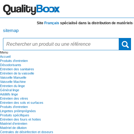
Site
Français
spécialisé dans la distribution de
matériels et
sitemap
Menu
Accueil
Produits d'entretien
Désodorisants
Entretien des sanitaires
Entretien de la vaisselle
Vaisselle Manuelle
Vaisselle Machine
Entretien du linge
Général linge
Additifs linge
Entretien des vitres
Entretien des sols et surfaces
Produits d'entretien
Lingettes préimprégnées
Produits spécifiques
Entretien des fours et hottes
Matériel d'entretien
Matériel de dilution
Centrales de désinfection et doseurs