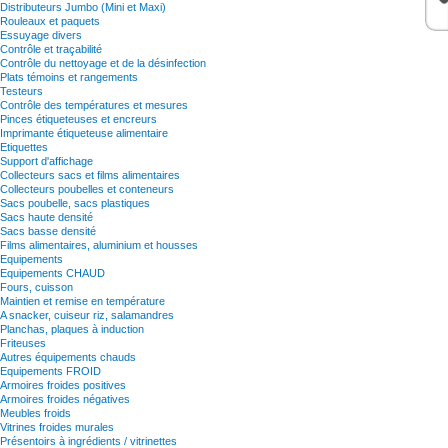
Distributeurs Jumbo (Mini et Maxi)
Rouleaux et paquets
Essuyage divers
Contrôle et traçabilité
Contrôle du nettoyage et de la désinfection
Plats témoins et rangements
Testeurs
Contrôle des températures et mesures
Pinces étiqueteuses et encreurs
Imprimante étiqueteuse alimentaire
Etiquettes
Support d'affichage
Collecteurs sacs et films alimentaires
Collecteurs poubelles et conteneurs
Sacs poubelle, sacs plastiques
Sacs haute densité
Sacs basse densité
Films alimentaires, aluminium et housses
Equipements
Equipements CHAUD
Fours, cuisson
Maintien et remise en température
A snacker, cuiseur riz, salamandres
Planchas, plaques à induction
Friteuses
Autres équipements chauds
Equipements FROID
Armoires froides positives
Armoires froides négatives
Meubles froids
Vitrines froides murales
Présentoirs à ingrédients / vitrinettes