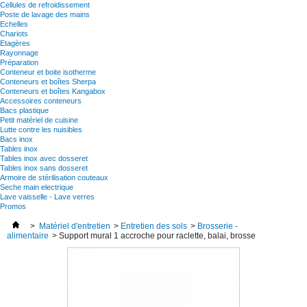
Cellules de refroidissement
Poste de lavage des mains
Echelles
Chariots
Etagères
Rayonnage
Préparation
Conteneur et boite isotherme
Conteneurs et boîtes Sherpa
Conteneurs et boîtes Kangabox
Accessoires conteneurs
Bacs plastique
Petit matériel de cuisine
Lutte contre les nuisibles
Bacs inox
Tables inox
Tables inox avec dosseret
Tables inox sans dosseret
Armoire de stérilisation couteaux
Seche main electrique
Lave vaisselle - Lave verres
Promos
>
Matériel d'entretien
>
Entretien des sols
>
Brosserie -
alimentaire
>
Support mural 1 accroche pour raclette, balai, brosse