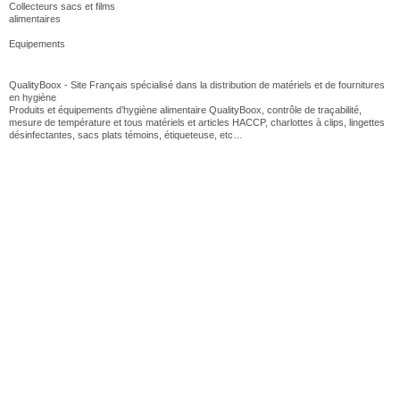
Collecteurs sacs et films
alimentaires
Equipements
QualityBoox - Site Français spécialisé dans la distribution de matériels et de fournitures
en hygiène
Produits et équipements d’hygiène alimentaire QualityBoox, contrôle de traçabilité,
mesure de température et tous matériels et articles HACCP, charlottes à clips, lingettes
désinfectantes, sacs plats témoins, étiqueteuse, etc…