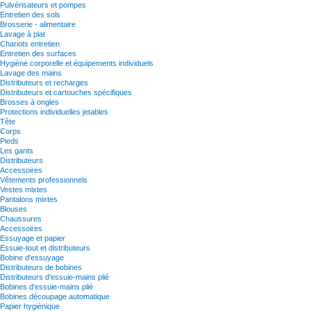
Pulvérisateurs et pompes
Entretien des sols
Brosserie - alimentaire
Lavage à plat
Chariots entretien
Entretien des surfaces
Hygiène corporelle et équipements individuels
Lavage des mains
Distributeurs et recharges
Distributeurs et cartouches spécifiques
Brosses à ongles
Protections individuelles jetables
Tête
Corps
Pieds
Les gants
Distributeurs
Accessoires
Vêtements professionnels
Vestes mixtes
Pantalons mixtes
Blouses
Chaussures
Accessoires
Essuyage et papier
Essuie-tout et distributeurs
Bobine d'essuyage
Distributeurs de bobines
Distributeurs d'essuie-mains plié
Bobines d'essuie-mains plié
Bobines découpage automatique
Papier hygiènique