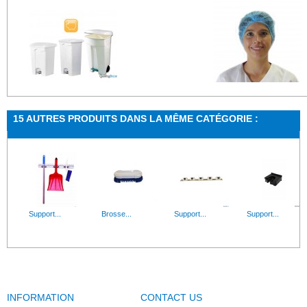
Poubelle...
Charlotte à...
15 AUTRES PRODUITS DANS LA MÊME CATÉGORIE :
Poubelles avec couvercle et pédale d’ouverture....
Charlotte à clip bleue Charlo
Support...
Brosse...
Support...
Support...
INFORMATION
CONTACT US
Goupillon...
Brosse à...
Brosse à...
Brosse à...