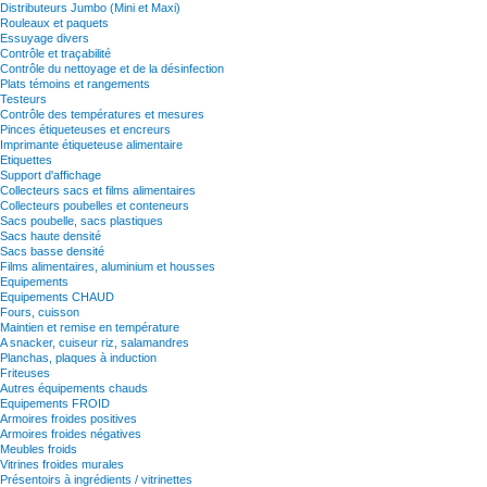
Distributeurs Jumbo (Mini et Maxi)
Rouleaux et paquets
Essuyage divers
Contrôle et traçabilité
Contrôle du nettoyage et de la désinfection
Plats témoins et rangements
Testeurs
Contrôle des températures et mesures
Pinces étiqueteuses et encreurs
Imprimante étiqueteuse alimentaire
Etiquettes
Support d'affichage
Collecteurs sacs et films alimentaires
Collecteurs poubelles et conteneurs
Sacs poubelle, sacs plastiques
Sacs haute densité
Sacs basse densité
Films alimentaires, aluminium et housses
Equipements
Equipements CHAUD
Fours, cuisson
Maintien et remise en température
A snacker, cuiseur riz, salamandres
Planchas, plaques à induction
Friteuses
Autres équipements chauds
Equipements FROID
Armoires froides positives
Armoires froides négatives
Meubles froids
Vitrines froides murales
Présentoirs à ingrédients / vitrinettes