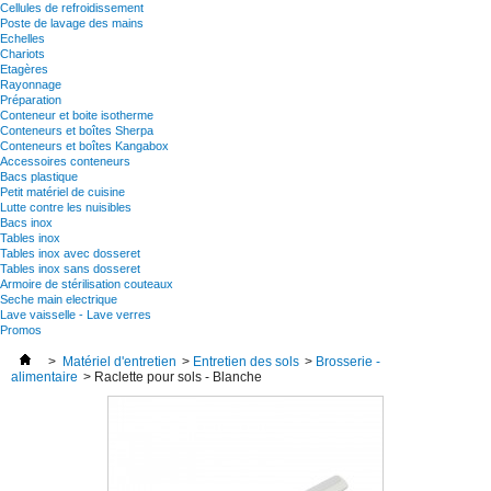
Cellules de refroidissement
Poste de lavage des mains
Echelles
Chariots
Etagères
Rayonnage
Préparation
Conteneur et boite isotherme
Conteneurs et boîtes Sherpa
Conteneurs et boîtes Kangabox
Accessoires conteneurs
Bacs plastique
Petit matériel de cuisine
Lutte contre les nuisibles
Bacs inox
Tables inox
Tables inox avec dosseret
Tables inox sans dosseret
Armoire de stérilisation couteaux
Seche main electrique
Lave vaisselle - Lave verres
Promos
>
Matériel d'entretien
>
Entretien des sols
>
Brosserie -
alimentaire
>
Raclette pour sols - Blanche