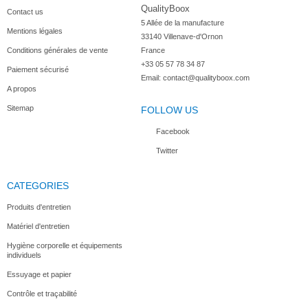
QualityBoox
Contact us
5 Allée de la manufacture

Mentions légales
33140 Villenave-d'Ornon

Conditions générales de vente
France
+33 05 57 78 34 87
Paiement sécurisé
Raclette...
Set pelle...
Tapis de...
Email:
contact@qualityboox.com
A propos
Sitemap
FOLLOW US
Facebook
Twitter
CATEGORIES
Produits d'entretien
Matériel d'entretien
Hygiène corporelle et équipements
individuels
Essuyage et papier
Contrôle et traçabilité