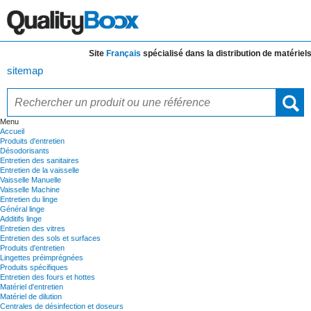
Site
Français
spécialisé dans la distribution de
matériels et 
sitemap
Menu
Accueil
Produits d'entretien
Désodorisants
Entretien des sanitaires
Entretien de la vaisselle
Vaisselle Manuelle
Vaisselle Machine
Entretien du linge
Général linge
Additifs linge
Entretien des vitres
Entretien des sols et surfaces
Produits d'entretien
Lingettes préimprégnées
Produits spécifiques
Entretien des fours et hottes
Matériel d'entretien
Matériel de dilution
Centrales de désinfection et doseurs