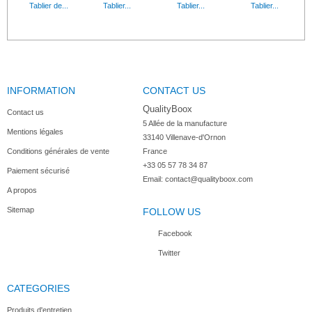
Tablier de...
Tablier...
Tablier...
Tablier...
INFORMATION
CONTACT US
Tablier...
Tablier PVC...
Toque...
Tour de cou...
QualityBoox
Contact us
5 Allée de la manufacture

Mentions légales
33140 Villenave-d'Ornon

Conditions générales de vente
France
+33 05 57 78 34 87
Paiement sécurisé
Casquette...
Bandana de...
Coiffe en...
Essuie...
Email:
contact@qualityboox.com
A propos
Sitemap
FOLLOW US
Facebook
Twitter
CATEGORIES
Produits d'entretien