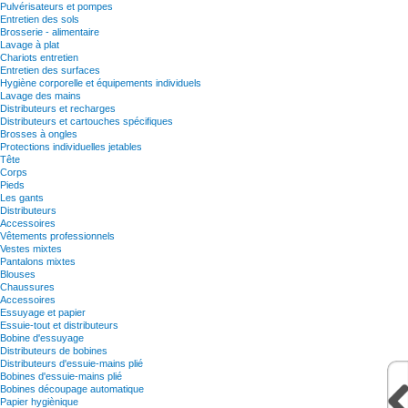
Pulvérisateurs et pompes
Entretien des sols
Brosserie - alimentaire
Lavage à plat
Chariots entretien
Entretien des surfaces
Hygiène corporelle et équipements individuels
Lavage des mains
Distributeurs et recharges
Distributeurs et cartouches spécifiques
Brosses à ongles
Protections individuelles jetables
Tête
Corps
Pieds
Les gants
Distributeurs
Accessoires
Vêtements professionnels
Vestes mixtes
Pantalons mixtes
Blouses
Chaussures
Accessoires
Essuyage et papier
Essuie-tout et distributeurs
Bobine d'essuyage
Distributeurs de bobines
Distributeurs d'essuie-mains plié
Bobines d'essuie-mains plié
Bobines découpage automatique
Papier hygiènique