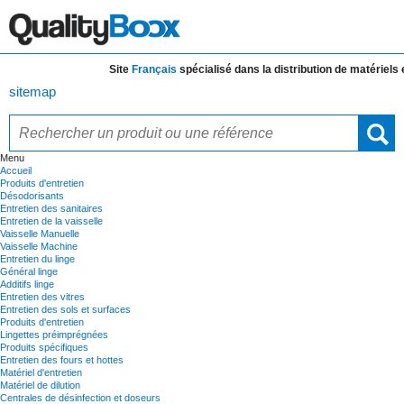
Site
Français
spécialisé dans la distribution de
matériels et 
sitemap
Menu
Accueil
Produits d'entretien
Désodorisants
Entretien des sanitaires
Entretien de la vaisselle
Vaisselle Manuelle
Vaisselle Machine
Entretien du linge
Général linge
Additifs linge
Entretien des vitres
Entretien des sols et surfaces
Produits d'entretien
Lingettes préimprégnées
Produits spécifiques
Entretien des fours et hottes
Matériel d'entretien
Matériel de dilution
Centrales de désinfection et doseurs