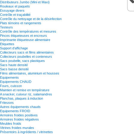
Distributeurs Jumbo (Mini et Maxi)
Rouleaux et paquets
Essuyage divers
Contrôle et traçabilité
Contrôle du nettoyage et de la désinfection
Plats témoins et rangements
Testeurs
Contrôle des températures et mesures
Pinces étiqueteuses et encreurs
Imprimante étiqueteuse alimentaire
Etiquettes
Support d'affichage
Collecteurs sacs et films alimentaires
Collecteurs poubelles et conteneurs
Sacs poubelle, sacs plastiques
Sacs haute densité
Sacs basse densité
Films alimentaires, aluminium et housses
Equipements
Equipements CHAUD
Fours, cuisson
Maintien et remise en température
A snacker, cuiseur riz, salamandres
Planchas, plaques à induction
Friteuses
Autres équipements chauds
Equipements FROID
Armoires froides positives
Armoires froides négatives
Meubles froids
Vitrines froides murales
Présentoirs à ingrédients / vitrinettes