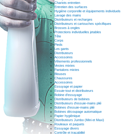
Chariots entretien
Entretien des surfaces
Hygiène corporelle et équipements individuels
Lavage des mains
Distributeurs et recharges
Distributeurs et cartouches spécifiques
Brosses à ongles
Protections individuelles jetables
Tête
Corps
Pieds
Les gants
Distributeurs
Accessoires
Vêtements professionnels
Vestes mixtes
Pantalons mixtes
Blouses
Chaussures
Accessoires
Essuyage et papier
Essuie-tout et distributeurs
Bobine d'essuyage
Distributeurs de bobines
Distributeurs d'essuie-mains plié
Bobines d'essuie-mains plié
Bobines découpage automatique
Papier hygiènique
Distributeurs Jumbo (Mini et Maxi)
Rouleaux et paquets
Essuyage divers
Contrôle et traçabilité