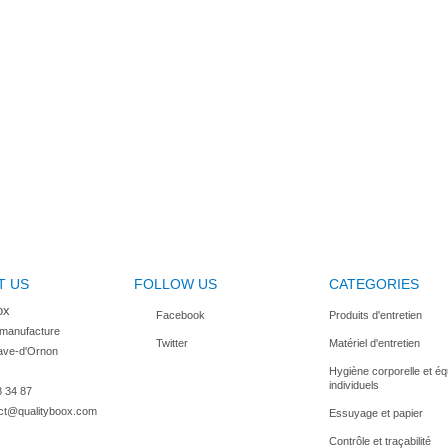
T US
FOLLOW US
CATEGORIES
ox
Facebook
Produits d'entretien
 manufacture

Twitter
Matériel d'entretien
ave-d'Ornon

Hygiène corporelle et é
individuels
8 34 87
ct@qualityboox.com
Essuyage et papier
Contrôle et traçabilité