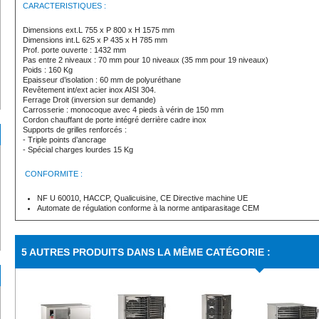
CARACTERISTIQUES :
Dimensions ext.L 755 x P 800 x H 1575 mm
Dimensions int.L 625 x P 435 x H 785 mm
Prof. porte ouverte : 1432 mm
Pas entre 2 niveaux : 70 mm pour 10 niveaux (35 mm pour 19 niveaux)
Poids : 160 Kg
Epaisseur d’isolation : 60 mm de polyuréthane
Revêtement int/ext acier inox AISI 304.
Ferrage Droit (inversion sur demande)
Carrosserie : monocoque avec 4 pieds à vérin de 150 mm
Cordon chauffant de porte intégré derrière cadre inox
Supports de grilles renforcés :
- Triple points d’ancrage
- Spécial charges lourdes 15 Kg
CONFORMITE :
NF U 60010, HACCP, Qualicuisine, CE Directive machine UE
Automate de régulation conforme à la norme antiparasitage CEM
5 AUTRES PRODUITS DANS LA MÊME CATÉGORIE :