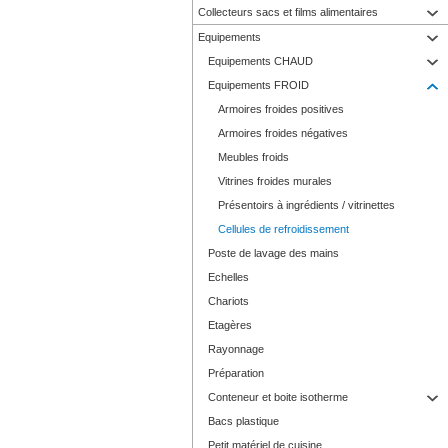
Collecteurs sacs et films alimentaires
Equipements
Equipements CHAUD
Equipements FROID
Armoires froides positives
Armoires froides négatives
Meubles froids
Vitrines froides murales
Présentoirs à ingrédients / vitrinettes
Cellules de refroidissement
Poste de lavage des mains
Echelles
Chariots
Etagères
Rayonnage
Préparation
Conteneur et boite isotherme
Bacs plastique
Petit matériel de cuisine