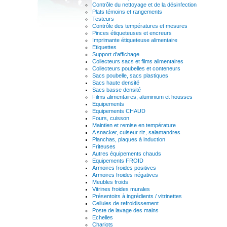
Contrôle du nettoyage et de la désinfection
Plats témoins et rangements
Testeurs
Contrôle des températures et mesures
Pinces étiqueteuses et encreurs
Imprimante étiqueteuse alimentaire
Etiquettes
Support d'affichage
Collecteurs sacs et films alimentaires
Collecteurs poubelles et conteneurs
Sacs poubelle, sacs plastiques
Sacs haute densité
Sacs basse densité
Films alimentaires, aluminium et housses
Equipements
Equipements CHAUD
Fours, cuisson
Maintien et remise en température
A snacker, cuiseur riz, salamandres
Planchas, plaques à induction
Friteuses
Autres équipements chauds
Equipements FROID
Armoires froides positives
Armoires froides négatives
Meubles froids
Vitrines froides murales
Présentoirs à ingrédients / vitrinettes
Cellules de refroidissement
Poste de lavage des mains
Echelles
Chariots