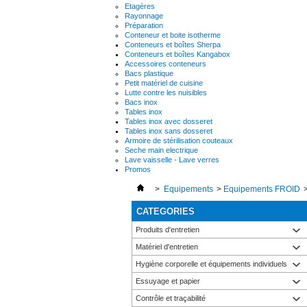
Etagères
Rayonnage
Préparation
Conteneur et boite isotherme
Conteneurs et boîtes Sherpa
Conteneurs et boîtes Kangabox
Accessoires conteneurs
Bacs plastique
Petit matériel de cuisine
Lutte contre les nuisibles
Bacs inox
Tables inox
Tables inox avec dosseret
Tables inox sans dosseret
Armoire de stérilisation couteaux
Seche main electrique
Lave vaisselle - Lave verres
Promos
>
Equipements
>
Equipements FROID
CATEGORIES
Produits d'entretien
Matériel d'entretien
Hygiène corporelle et équipements individuels
Essuyage et papier
Contrôle et traçabilité