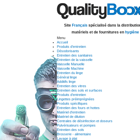
Site
Français
spécialisé dans la distributio
matériels et de fournitures en
hygiène
Menu
Accueil
Produits d'entretien
Désodorisants
Entretien des sanitaires
Entretien de la vaisselle
Vaisselle Manuelle
Vaisselle Machine
Entretien du linge
Général linge
Additifs linge
Entretien des vitres
Entretien des sols et surfaces
Produits d'entretien
Lingettes préimprégnées
Produits spécifiques
Entretien des fours et hottes
Matériel d'entretien
Matériel de dilution
Centrales de désinfection et doseurs
Pulvérisateurs et pompes
Entretien des sols
Brosserie - alimentaire
Lavage à plat